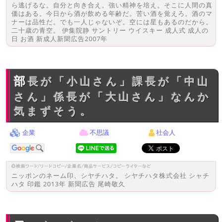
ら逃げるな。自分と向き合え。強い精神を培え。そこに人間の真
価はある。今日から酒が飲める年齢だ。苦い酒を覚えろ。酒のマ
ナーは品性だ。でも一人じゃないぞ。空には星もあるのだから。
二十歳の青空。 伊集院静 サントリー ウイスキー 成人式 成人の
日 お酒 新成人新聞広告2007年
部長が「小山さん」課長が「中山
さん」係長が「大山さん」なんか
気まずそう。
企業
不思議
社会人
ニッポンのネーム印、シヤチハタ。 シヤチハタ株式会社 シャチ
ハタ 印鑑 2013年 新聞広告 尾崎敬久