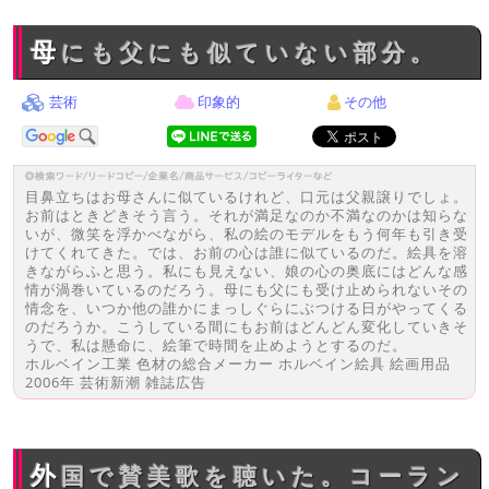
母にも父にも似ていない部分。
芸術
印象的
その他
目鼻立ちはお母さんに似ているけれど、口元は父親譲りでしょ。
お前はときどきそう言う。それが満足なのか不満なのかは知らな
いが、微笑を浮かべながら、私の絵のモデルをもう何年も引き受
けてくれてきた。では、お前の心は誰に似ているのだ。絵具を溶
きながらふと思う。私にも見えない、娘の心の奥底にはどんな感
情が渦巻いているのだろう。母にも父にも受け止められないその
情念を、いつか他の誰かにまっしぐらにぶつける日がやってくる
のだろうか。こうしている間にもお前はどんどん変化していきそ
うで、私は懸命に、絵筆で時間を止めようとするのだ。
ホルベイン工業 色材の総合メーカー ホルベイン絵具 絵画用品
2006年 芸術新潮 雑誌広告
外国で賛美歌を聴いた。コーラン