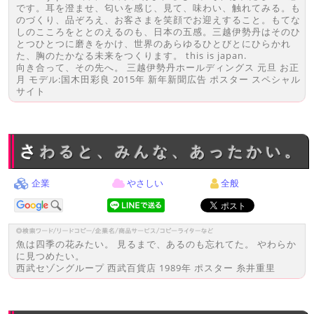
です。耳を澄ませ、匂いを感じ、見て、味わい、触れてみる。も
のづくり、品ぞろえ、お客さまを笑顔でお迎えすること。もてな
しのこころをととのえるのも、日本の五感。三越伊勢丹はそのひ
とつひとつに磨きをかけ、世界のあらゆるひとびとにひらかれ
た、胸のたかなる未来をつくります。 this is japan.
向き合って、その先へ。 三越伊勢丹ホールディングス 元旦 お正
月 モデル:国木田彩良 2015年 新年新聞広告 ポスター スペシャル
サイト
さわると、みんな、あったかい。
企業
やさしい
全般
魚は四季の花みたい。 見るまで、あるのも忘れてた。 やわらか
に見つめたい。
西武セゾングループ 西武百貨店 1989年 ポスター 糸井重里