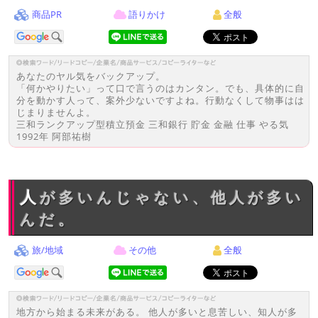
商品PR
語りかけ
全般
あなたのヤル気をバックアップ。
「何かやりたい」って口で言うのはカンタン。でも、具体的に自
分を動かす人って、案外少ないですよね。行動なくして物事はは
じまりませんよ。
三和ランクアップ型積立預金 三和銀行 貯金 金融 仕事 やる気
1992年 阿部祐樹
人が多いんじゃない、他人が多い
んだ。
旅/地域
その他
全般
地方から始まる未来がある。 他人が多いと息苦しい、知人が多