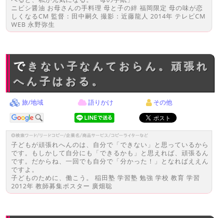
ニビシ醤油 お母さんの手料理 母と子の絆 福岡限定 母の味が恋
しくなるCM 監督：田中嗣久 撮影：近藤龍人 2014年 テレビCM
WEB 永野弥生
できない子なんておらん。頑張れ
へん子はおる。
旅/地域
語りかけ
その他
子どもが頑張れへんのは、自分で「できない」と思っているから
です。もしかして自分にも「できるかも」と思えれば、頑張るん
です。だからね、一回でも自分で「分かった！」となればええん
ですよ。
子どものために、働こう。 稲田塾 学習塾 勉強 学校 教育 学習
2012年 教師募集ポスター 廣畑聡