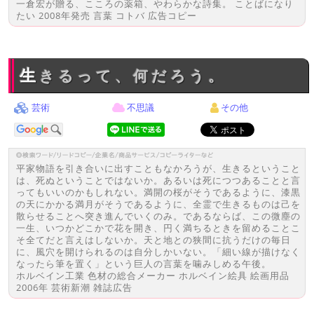
一倉宏が贈る、こころの薬箱、やわらかな詩集。 ことばになり
たい 2008年発売 言葉 コトバ 広告コピー
生きるって、何だろう。
芸術
不思議
その他
平家物語を引き合いに出すこともなかろうが、生きるということ
は、死ぬということではないか。あるいは死につつあることと言
ってもいいのかもしれない。満開の桜がそうであるように、漆黒
の天にかかる満月がそうであるように、全霊で生きるものは己を
散らせることへ突き進んでいくのみ。であるならば、この微塵の
一生、いつかどこかで花を開き、円く満ちるときを留めることこ
そ全てだと言えはしないか。天と地との狭間に抗うだけの毎日
に、風穴を開けられるのは自分しかいない。「細い線が描けなく
なったら筆を置く」という巨人の言葉を噛みしめる午後。
ホルベイン工業 色材の総合メーカー ホルベイン絵具 絵画用品
2006年 芸術新潮 雑誌広告