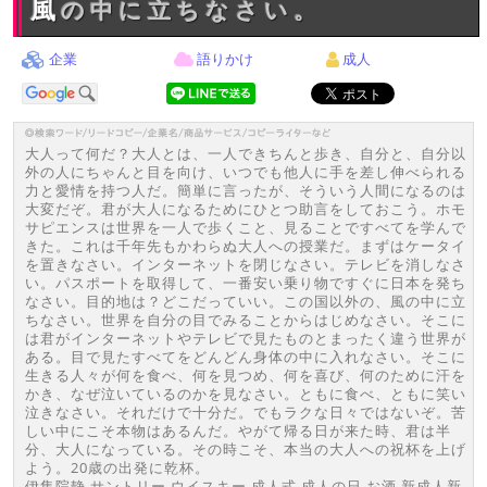
風の中に立ちなさい。
企業
語りかけ
成人
大人って何だ？大人とは、一人できちんと歩き、自分と、自分以
外の人にちゃんと目を向け、いつでも他人に手を差し伸べられる
力と愛情を持つ人だ。簡単に言ったが、そういう人間になるのは
大変だぞ。君が大人になるためにひとつ助言をしておこう。ホモ
サピエンスは世界を一人で歩くこと、見ることですべてを学んで
きた。これは千年先もかわらぬ大人への授業だ。まずはケータイ
を置きなさい。インターネットを閉じなさい。テレビを消しなさ
い。パスポートを取得して、一番安い乗り物ですぐに日本を発ち
なさい。目的地は？どこだっていい。この国以外の、風の中に立
ちなさい。世界を自分の目でみることからはじめなさい。そこに
は君がインターネットやテレビで見たものとまったく違う世界が
ある。目で見たすべてをどんどん身体の中に入れなさい。そこに
生きる人々が何を食べ、何を見つめ、何を喜び、何のために汗を
かき、なぜ泣いているのかを見なさい。ともに食べ、ともに笑い
泣きなさい。それだけで十分だ。でもラクな日々ではないぞ。苦
しい中にこそ本物はあるんだ。やがて帰る日が来た時、君は半
分、大人になっている。その時こそ、本当の大人への祝杯を上げ
よう。20歳の出発に乾杯。
伊集院静 サントリー ウイスキー 成人式 成人の日 お酒 新成人新