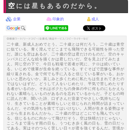
空には星もあるのだから。
企業
印象的
成人
二十歳、新成人おめでとう。二十歳とは何だろう。二十歳は青空
に似ている。青く澄んでどこまでも飛翔できる可能性を持った空
だ。誰にも空はあるが、二十歳の空は君だけのものだ。空のキャ
ンバスにどんな絵を描くかは君しだいだ。空を見上げてみたま
え。同じ空の下で、今日も戦場で若者が死に、テロは続いてい
る。いじめで後輩が生命を絶っている。すぐそばで悲惨な事件が
繰り返される。金で何でも手に入ると信じている輩がいる。おか
しいと思わないか。哀しみと歩くために私たちは生まれてきたの
ではないはずだ。どうして人をいじめたり、平気で苦しめたりす
る者がいるのか。それはボクたちの身体の中に何ものにもかえら
れない素晴らしいものがあるのを忘れているからだ。子どもの時
に読んだ本、聞いた詩、口ずさんだ音楽でやさしい気持ちにな
り、生きていることが素晴らしいと信じられた時間が詰まってい
るんだ。その気持ちを捨ててはいけない。人間が生きる姿勢はそ
こから生まれるんだから。二十歳の空はどこにでも飛んでいけ
る。信じるものに向かって飛びだそう。空は快晴だけじゃない。
こころまで濡らす雨の日も、うつむき歩く風の日も、雪の日だっ
てある。実はそのつらく苦しい日々が君を強くするんだ。苦境か