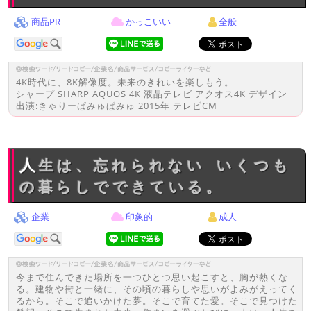
商品PR
かっこいい
全般
4K時代に、8K解像度。未来のきれいを楽しもう。
シャープ SHARP AQUOS 4K 液晶テレビ アクオス4K デザイン
出演:きゃりーぱみゅぱみゅ 2015年 テレビCM
人生は、忘れられない いくつも
の暮らしでできている。
企業
印象的
成人
今まで住んできた場所を一つひとつ思い起こすと、胸が熱くな
る。建物や街と一緒に、その頃の暮らしや思いがよみがえってく
るから。そこで追いかけた夢。そこで育てた愛。そこで見つけた