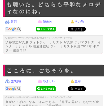
も聴いた。どちらも平和なメロデ
ィなのにね。
芸術
印象的
その他
渋谷敦志写真展 フォトジャーナリスト 写真家 アジアプレス・イ
ンターナショナル 報道通信社 ジャーナリスト集団 2012年 ポス
ター 佐藤司郎
こころに、ごちそうを。
旅/地域
やさしい
主婦
胸がいっぱいになるごはんがある。「息子の思い」 あなたが食
べると、私が元気になる。「母の手紙」