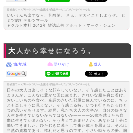
いいうんち出すなら、乳酸菌。 さぁ、デカイことしようぜ。 ヒ
ミツ結社デルツマール
ヤクルト本社 2012年 雑誌広告 アボット・マーク・シュン
大人から幸せになろう。
旅/地域
語りかけ
成人
日本の大人は楽しそうな顔をしていない。そう感じたことはあり
ませんか。こんなに豊かな国に生まれ、きれいな服を身に着け、
おいしいものを食べ、空調のきいた部屋に住んでいるのに、ちっ
とも楽しそうに見えない。そう感じる時、いつも行きあたるひと
つの思いがあります。結局、私たち大人の大半が、自分の好きな
人生を生きていないからではないか――――50歳を越えたら自
由に生きてかまわない。そう考えてみませんか。あなたは十分に
働いてきました。ひたむきに暮らして来た歳月を思えば、それは
当然の資格であり、権利だと思うのです。小さい時からの夢。胸