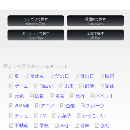
カテゴリで探す
雰囲気で探す
Category Type
Atmosphere
ターゲットで探す
全部で探す
Target Type
All Type
よく検索されている
ワード
夏
夏休み
父の日
母の日
映画
ゲーム
面白い
未来
部活
家族
元気
広告
名言
旅行
イベント
2026年
アニメ
企業
スポーツ
テレビ
CM
お菓子
かっこいい
不動産
学校
幸せ
健康
会社