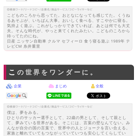
こどものころから思ってた。おとなになっても感じてた。くうね
るあそぶが、いちばん大事。おいしく食べる、すこやかに寝る。
気持よく遊ぶ。これがしっかりできていれば、あとは何でも大丈
夫。そんな時代が、やっと来てくれたみたい。こどものころから
待ってたのにね。
日産 ニッサン自動車 クルマ セフィーロ 食う寝る遊ぶ 1989年 テ
レビCM 糸井重里
この世界をワンダーに。
企業
まじめ
全般
僕は、夢をみる。
ひとりのサッカー選手として、22歳の男として、そして親とし
て、夢みている世界がある。そこには、言葉の壁なんてない。み
んなが自分の国の言葉で、世界中の人とジョークを言い合える。
家族と離れていてもつながっていていつも安心してくらしてい