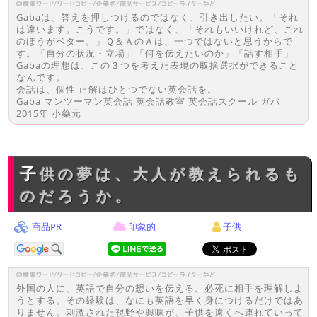
Gabaは、答えを押しつけるのではなく、引き出したい。「それ
は違います。こうです。」ではなく、「それもいいけれど、これ
のほうがベター。」Ｑ＆ＡのＡは、一つではないと思うからで
す。「自分の状況・立場」「何を伝えたいのか」「話す相手」
Gabaの理想は、この３つを考えた表現の取捨選択ができること
なんです。
会話は、個性 正解はひとつでない英会話を。
Gaba マンツーマン英会話 英会話教室 英会話スクール ガバ
2015年 小藥元
子供の夢は、大人が教えられるも
のだろうか。
商品PR
印象的
子供
外国の人に、英語で自分の想いを伝える。必死に相手を理解しよ
うとする。その経験は、なにも英語を早く身につけるだけではあ
りません。刺激された視野や興味が、子供を遠くへ連れていって