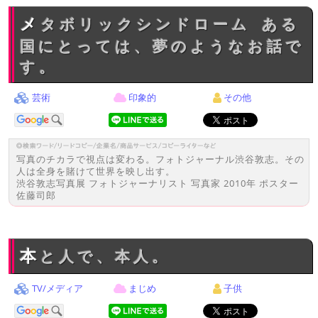
メタボリックシンドローム ある
国にとっては、夢のようなお話で
す。
芸術
印象的
その他
写真のチカラで視点は変わる。フォトジャーナル渋谷敦志。その
人は全身を賭けて世界を映し出す。
渋谷敦志写真展 フォトジャーナリスト 写真家 2010年 ポスター
佐藤司郎
本と人で、本人。
TV/メディア
まじめ
子供