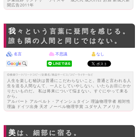
聞広告2011年
我々という言葉に疑問を感じる。
誰も隣の人間と同じではない。
名言
不思議
なし
人生を楽しむ秘訣は普通にこだわらないこと。普通と言われる人
生を送る人間なんて、一人としていやしない。いたらお目にかか
りたいものだ。 私は将来について悩まない。すぐにやって来る
から。
アルバート アルベルト・アインシュタイン 理論物理学者 相対性
理論 ドイツ出身 天才 ノーベル物理学賞 ユダヤ人 アメリカ
美は、細部に宿る。