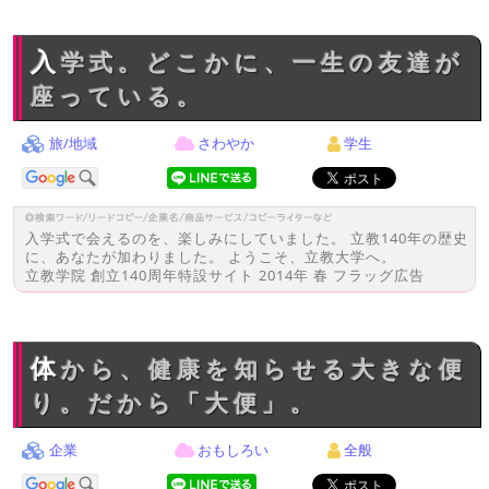
入学式。どこかに、一生の友達が
座っている。
旅/地域
さわやか
学生
入学式で会えるのを、楽しみにしていました。 立教140年の歴史
に、あなたが加わりました。 ようこそ、立教大学へ。
立教学院 創立140周年特設サイト 2014年 春 フラッグ広告
体から、健康を知らせる大きな便
り。だから「大便」。
企業
おもしろい
全般