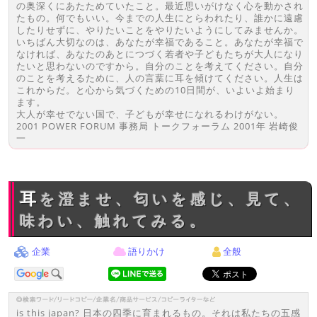
の奥深くにあたためていたこと。最近思いがけなく心を動かされ
たもの。何でもいい。今までの人生にとらわれたり、誰かに遠慮
したりせずに、やりたいことをやりたいようにしてみませんか。
いちばん大切なのは、あなたが幸福であること。あなたが幸福で
なければ、あなたのあとにつづく若者や子どもたちが大人になり
たいと思わないのですから。自分のことを考えてください。自分
のことを考えるために、人の言葉に耳を傾けてください。人生は
これからだ。と心から気づくための10日間が、いよいよ始まり
ます。
大人が幸せでない国で、子どもが幸せになれるわけがない。
2001 POWER FORUM 事務局 トークフォーラム 2001年 岩崎俊
一
耳を澄ませ、匂いを感じ、見て、
味わい、触れてみる。
企業
語りかけ
全般
is this japan? 日本の四季に育まれるもの。それは私たちの五感