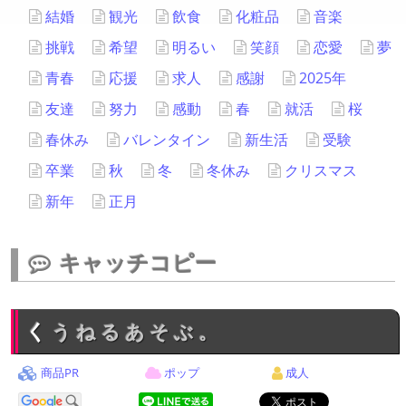
結婚
観光
飲食
化粧品
音楽
挑戦
希望
明るい
笑顔
恋愛
夢
青春
応援
求人
感謝
2025年
友達
努力
感動
春
就活
桜
春休み
バレンタイン
新生活
受験
卒業
秋
冬
冬休み
クリスマス
新年
正月
キャッチコピー
くうねるあそぶ。
商品PR
ポップ
成人