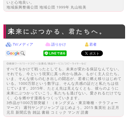
いと心地良い。
地域振興整備公団 地域公団 1999年 丸山暁美
未来にぶつかる、君たちへ。
TV/メディア
語りかけ
若者
すべてをかけて戦ったとしても、未来が変わる保証なんてない。
それでも、今という現実に真っ向から挑み、もがく主人公たち。
いま、そんな彼らのむき出しの闘志が、若者に燃え移りはじめて
いる。1000万部という数字は、そんな共感の証だと私たちは信
じています。2015年、たとえ先は見えなくとも、彼らのように
未来にぶつかっていこう。私たちも逃げない。愛されるだけでな
く、心を燃やす漫画をつくっていきます。
3作品が1000万部突破！ （キングダム・東京喰種・テラフォー
マーズ） 週刊ヤングジャンプ はじめよう。2015 集英社 お正月
元旦 新聞広告 雑誌 書籍 コミック マンガ 読書