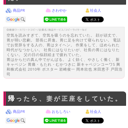
商品PR
さわやか
社会人
空気を読みすぎて、空気を吸うのを忘れていた。 顔が頑丈で、
胃が弱い悲劇。 部長に昇進。胃に足を向けて寝られない。 電話
でお世辞をする人の、胃はタイヘン。 作業をして、ほめられた
時代がなつかしい。 社長にはなりたいが、社長の胃にはなりた
くない。 父の日の似顔絵まで疲れていた。
胃はからだの真ん中でがんばる。 よく効く、やさしく働く、新
キャベジン 胃痛・もたれ・むかつきに 新キャベジンコーワS 興
和株式会社 2010年 ポスター 岩崎俊一 岡本欣也 米田恵子 戸田浩
司
帰ったら、妻が正座をしていた。
商品PR
おもしろい
社会人