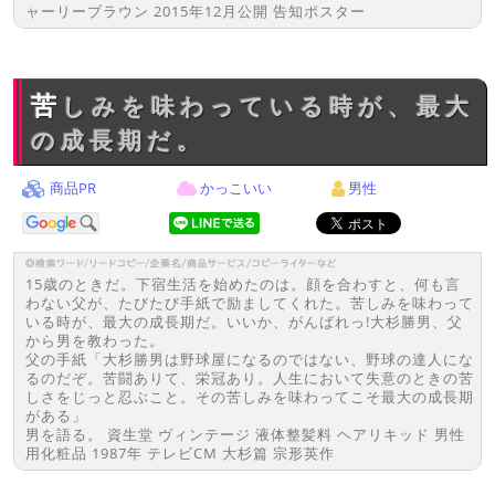
ャーリーブラウン 2015年12月公開 告知ポスター
苦しみを味わっている時が、最大
の成長期だ。
商品PR
かっこいい
男性
15歳のときだ。下宿生活を始めたのは。顔を合わすと、何も言
わない父が、たびたび手紙で励ましてくれた。苦しみを味わって
いる時が、最大の成長期だ。いいか、がんばれっ!大杉勝男、父
から男を教わった。
父の手紙「大杉勝男は野球屋になるのではない、野球の達人にな
るのだぞ。苦闘ありて、栄冠あり。人生において失意のときの苦
しさをじっと忍ぶこと。その苦しみを味わってこそ最大の成長期
がある」
男を語る。 資生堂 ヴィンテージ 液体整髪料 ヘアリキッド 男性
用化粧品 1987年 テレビCM 大杉篇 宗形英作