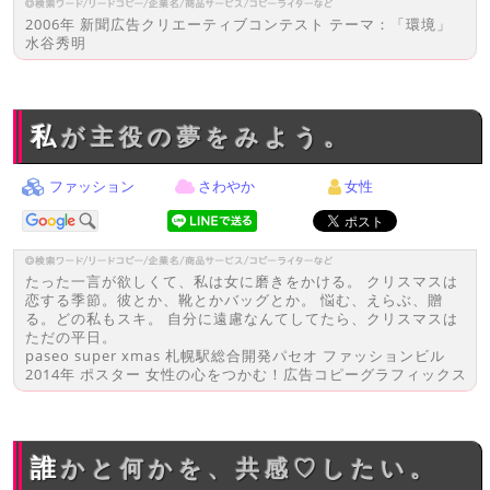
2006年 新聞広告クリエーティブコンテスト テーマ：「環境」
水谷秀明
私が主役の夢をみよう。
ファッション
さわやか
女性
たった一言が欲しくて、私は女に磨きをかける。 クリスマスは
恋する季節。彼とか、靴とかバッグとか。 悩む、えらぶ、贈
る。どの私もスキ。 自分に遠慮なんてしてたら、クリスマスは
ただの平日。
paseo super xmas 札幌駅総合開発パセオ ファッションビル
2014年 ポスター 女性の心をつかむ！広告コピーグラフィックス
誰かと何かを、共感♡したい。