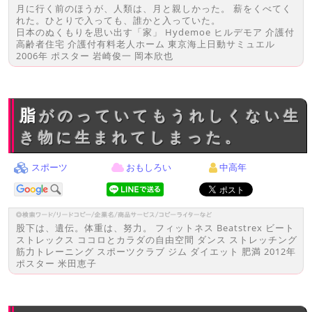
月に行く前のほうが、人類は、月と親しかった。 薪をくべてく
れた。ひとりで入っても、誰かと入っていた。
日本のぬくもりを思い出す「家」 Hydemoe ヒルデモア 介護付
高齢者住宅 介護付有料老人ホーム 東京海上日動サミュエル
2006年 ポスター 岩崎俊一 岡本欣也
脂がのっていてもうれしくない生
き物に生まれてしまった。
スポーツ
おもしろい
中高年
股下は、遺伝。体重は、努力。 フィットネス Beatstrex ビート
ストレックス ココロとカラダの自由空間 ダンス ストレッチング
筋力トレーニング スポーツクラブ ジム ダイエット 肥満 2012年
ポスター 米田恵子