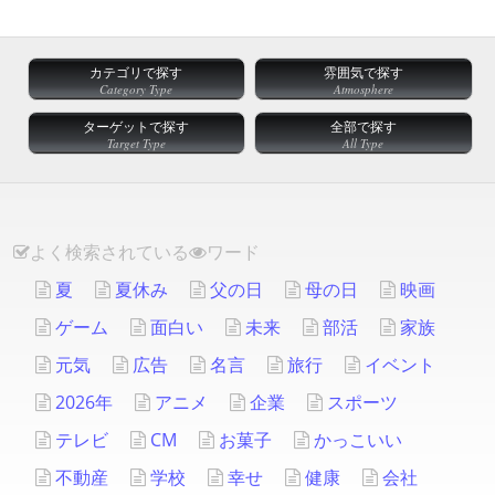
カテゴリで探す
雰囲気で探す
Category Type
Atmosphere
ターゲットで探す
全部で探す
Target Type
All Type
よく検索されている
ワード
夏
夏休み
父の日
母の日
映画
ゲーム
面白い
未来
部活
家族
元気
広告
名言
旅行
イベント
2026年
アニメ
企業
スポーツ
テレビ
CM
お菓子
かっこいい
不動産
学校
幸せ
健康
会社