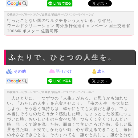
行ったことない国のワルクチをいう人がいる。なぜだ。
ワールドクリエーション 海外旅行促進キャンペーン 国土交通省
2006年 ポスター 佐藤司郎
ふたりで、ひとつの人生を。
その他
語りかけ
成人
一人ひとりに、一つずつの「人生」がある。と思うかも知れな
い。「わたしの人生」を充実させよう。 「俺の人生」を大切に
しよう。そう思う気持ちは、確かにとても大切だと思う。でも、
本当にそうなのだろうか？感動した時、ちょっとした段差につま
づいた時、おいしいものを食べた時、つらくて辛くてしんどい
時、悲しくて涙を流した時、面白くて笑いころげた時、美しい風
景を見た時、不安でしかたない時、心が震えるできごとも、毎日
の小さなできごとも、そのすべてを、誰かと共にし、誰かと分か