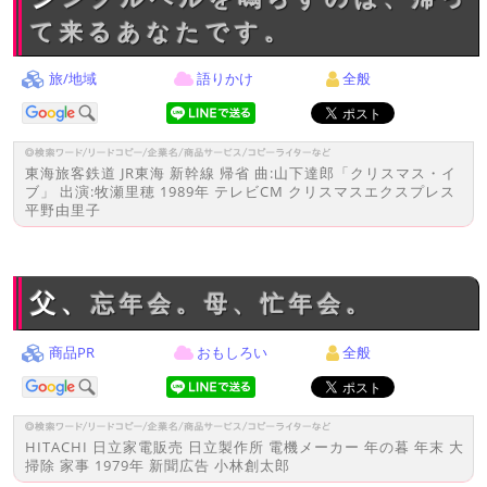
て来るあなたです。
旅/地域
語りかけ
全般
東海旅客鉄道 JR東海 新幹線 帰省 曲:山下達郎「クリスマス・イ
ブ」 出演:牧瀬里穂 1989年 テレビCM クリスマスエクスプレス
平野由里子
父、忘年会。母、忙年会。
商品PR
おもしろい
全般
HITACHI 日立家電販売 日立製作所 電機メーカー 年の暮 年末 大
掃除 家事 1979年 新聞広告 小林創太郎