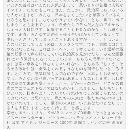
誰かのせいにしたくなる。よく考えてみると、だから、景気のい
いときの首相はいまだに人気があって、悪いときの首相は人気が
イマイチ、なのかもしれません。たしかに、政治家にもいろいろ
な人がいますが、みんな、日本をよくしたい!と頑張っているん
だろうと思います。なかなかうまくいかないことも、裏目に出て
しまうこともあるでしょう。自分たちで選んだ人なのですから、
ちょっと大目に見て、応援することも必要なのかな、とも思うん
です。正直、みんなで足の引っ張り合いばかりしているようで、
少しうんざりしてしまうところもありますが・・・。とはいえ、
人のせいにしてしまうのは、カンタンです。でも、実際に自分で
やるとなったら、これはタイヘン。そう考えると、いま選挙の最
後の頑張りで声を枯らしている政治家を見かけたら、みんな頑張
れ!という気持ちになってしまいます。もちろん成果のでないと
きには辛い点数をつけなくちゃいけないこともあるでしょう。そ
ろそろ政治には、勇気をくれるようなものを期待したいところで
す。ところで、景気対策も大切なのですが、日本よりお金がなく
ても、みんなが幸せ国だって沢山あるような気もします。もし本
当の意味で未来を変えるとしたら、誰か一人の力や、どこかの政
党のマニフェストなどではないのかもしれません。私たちひとり
ひとりの、日本をよくしたいという気持ちでしか変えられないの
ではないか、と思います。私たちの未来は、私たちの心の中にし
かないのです。そして、最初の未来は、いまあなたのとなりにい
る人を大切にすることから始まる、と感じます。
幸せな国のつくり方。 SMAP スマップ CD新曲「そっときゅっと
／スーパースター★」 ビクターエンタテインメント レコード会
社 音楽 アイドル ジャニーズ 2009年 新聞ラッピング広告 道面宜
久