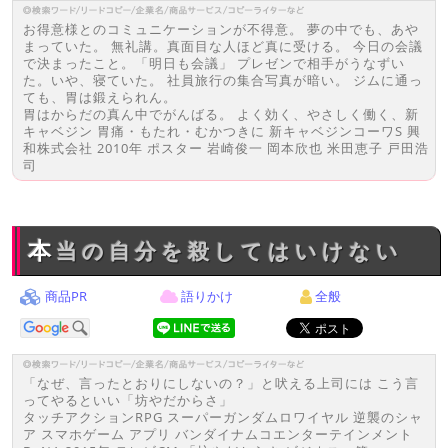
お得意様とのコミュニケーションが不得意。 夢の中でも、あや
まっていた。 無礼講。真面目な人ほど真に受ける。 今日の会議
で決まったこと。「明日も会議」 プレゼンで相手がうなずい
た。いや、寝ていた。 社員旅行の集合写真が暗い。 ジムに通っ
ても、胃は鍛えられん。
胃はからだの真ん中でがんばる。 よく効く、やさしく働く、新
キャベジン 胃痛・もたれ・むかつきに 新キャベジンコーワS 興
和株式会社 2010年 ポスター 岩崎俊一 岡本欣也 米田恵子 戸田浩
司
本当の自分を殺してはいけない
商品PR
語りかけ
全般
「なぜ、言ったとおりにしないの？」と吠える上司には こう言
ってやるといい「坊やだからさ」
タッチアクションRPG スーパーガンダムロワイヤル 逆襲のシャ
ア スマホゲーム アプリ バンダイナムコエンターテインメント