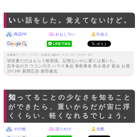
いい話をした。覚えてないけど。
商品PR
おもしろい
社会人
領収書だけはもらう無意識。記憶ないのに家には着いた。
忘年会の力 ウコンの力 ハウス食品 暴飲暴食 飲み過ぎ 宴会 お酒
2013年 新聞広告 柴田修志
知ってることの少なさを知ること
ができたら、重いからだが宙に浮
くくらい、軽くなれるでしょう。
その他
語りかけ
全般