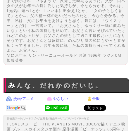
まで指示されているようで、反発した時期もあった。父が、口ベ
タの父がお年玉の袋に託した気持ちが、今なら分かる。それは、
｢元気に遊べ｣とか、｢いい本に出会え｣とか、「女の子らしく育
て」とか…。父の精一杯の思いだったのだと、今なら分かる。今
年、私は、父にお年玉をあげようと思う。袋には、「ウイスキ
ー」とだけ、一言書いて。「お父さんと、ゆっくり一緒に飲みた
いな」という私の気持ちを込めて。お父さん言いそびれていたけ
れどこのお正月が、お父さんの娘として過ごす最後お正月になり
そうです。お父さんとは反対に、のんびり屋の私にもやっと春が
めぐってきました。お年玉袋に託した私の気持ち分かってくれる
よね、お父さん。
父にお年玉 サントリーニューオールド お酒 1996年 ラジオCM
加藤英夫
みんな、だれかのだいじ。
漫画/アニメ
やさしい
全般
I LOVE スヌーピー THE PEANUTS MOVIE 3DCGで描くアニメ映
画 ブルースカイスタジオ製作 原作漫画「ピーナッツ」65周年 チ