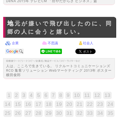
DeNA 2015年 テレビCM 「坊やだからさ ビジネス」篇
地元が嫌いで飛び出したのに、同
郷の人に会うと嬉しい。
企業
不思議
社会人
人は、こころで生きている。 リクルートコミュニケーションズ
RCO 集客ソリューション Webマーケティング 2013年 ポスター
横田俊郎
1
2
3
4
5
6
7
8
9
10
11
12
13
14
15
16
17
18
19
20
21
22
23
24
25
26
27
28
29
30
31
32
33
34
35