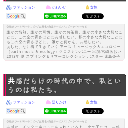
ファッション
かわいい
女性
誰かの情熱。誰かの可憐。誰かのお茶目。誰かの小さな大切なこ
とに、この空の青さほどに共感したい。私の小さな大切なことに
もこの空の青さほどに。 誰かと何かを、共感したい。
あした、なに着て生きていく アース ミュージック＆エコロジー
（earth music ＆ ecology）クロスカンパニー 出演:宮崎あおい
2013年 夏 スプリング＆サマーコレクション ポスター 児島令子
共感だらけの時代の中で、私とい
うのは私たち。
ファッション
語りかけ
女性
共感が、インターネットにあふれているよ。 女の子には、共感