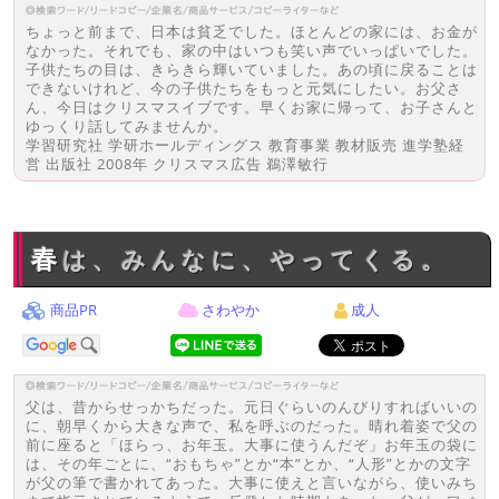
ちょっと前まで、日本は貧乏でした。ほとんどの家には、お金が
なかった。それでも、家の中はいつも笑い声でいっぱいでした。
子供たちの目は、きらきら輝いていました。あの頃に戻ることは
できないけれど、今の子供たちをもっと元気にしたい。お父さ
ん、今日はクリスマスイブです。早くお家に帰って、お子さんと
ゆっくり話してみませんか。
学習研究社 学研ホールディングス 教育事業 教材販売 進学塾経
営 出版社 2008年 クリスマス広告 鵜澤敏行
春は、みんなに、やってくる。
商品PR
さわやか
成人
父は、昔からせっかちだった。元日ぐらいのんびりすればいいの
に、朝早くから大きな声で、私を呼ぶのだった。晴れ着姿で父の
前に座ると「ほらっ、お年玉。大事に使うんだぞ」お年玉の袋に
は、その年ごとに、“おもちゃ”とか“本”とか、“人形”とかの文字
が父の筆で書かれてあった。大事に使えと言いながら、使いみち