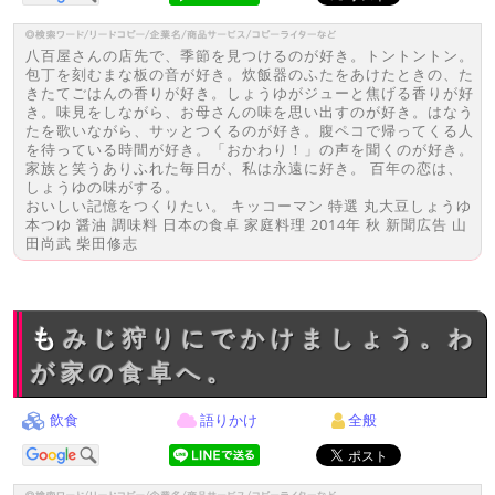
八百屋さんの店先で、季節を見つけるのが好き。トントントン。
包丁を刻むまな板の音が好き。炊飯器のふたをあけたときの、た
きたてごはんの香りが好き。しょうゆがジューと焦げる香りが好
き。味見をしながら、お母さんの味を思い出すのが好き。はなう
たを歌いながら、サッとつくるのが好き。腹ペコで帰ってくる人
を待っている時間が好き。「おかわり！」の声を聞くのが好き。
家族と笑うありふれた毎日が、私は永遠に好き。 百年の恋は、
しょうゆの味がする。
おいしい記憶をつくりたい。 キッコーマン 特選 丸大豆しょうゆ
本つゆ 醤油 調味料 日本の食卓 家庭料理 2014年 秋 新聞広告 山
田尚武 柴田修志
もみじ狩りにでかけましょう。わ
が家の食卓へ。
飲食
語りかけ
全般