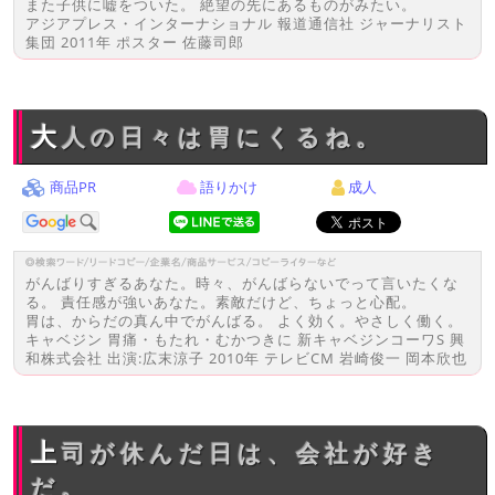
また子供に嘘をついた。 絶望の先にあるものがみたい。
アジアプレス・インターナショナル 報道通信社 ジャーナリスト
集団 2011年 ポスター 佐藤司郎
大人の日々は胃にくるね。
商品PR
語りかけ
成人
がんばりすぎるあなた。時々、がんばらないでって言いたくな
る。 責任感が強いあなた。素敵だけど、ちょっと心配。
胃は、からだの真ん中でがんばる。 よく効く。やさしく働く。
キャベジン 胃痛・もたれ・むかつきに 新キャベジンコーワS 興
和株式会社 出演:広末涼子 2010年 テレビCM 岩崎俊一 岡本欣也
上司が休んだ日は、会社が好き
だ。