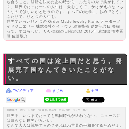
ち合うこと。結婚を決めたあの時から、ふたりの糸で紡がれてい
く、世界でたった一つの人生は、愛おしくて、かけがえのないも
のなのではないかと思うのです。すべての夫婦に、おめでとう。
ふたりで、ひとつの人生を。
世界でたったひとつの Order Made Jewelry K.uno オーダーメ
イドジュエリー 株式会社ケイ・ウノ 結婚指輪 結婚記念日 夫婦
って、すばらしい。 いい夫婦の日限定CM 2015年 廣畑聡 橋本晋
明 佐藤敬介
すべての国は途上国だと思う。発
展完了国なんてきいたことがな
い。
TV/メディア
まじめ
全般
世界中、いつまでたっても戦国時代が終わらない。 ニュースに
は映らない世界がみたい。
なんで大人は戦争するの？それはね世界の平和を守るためだよ。