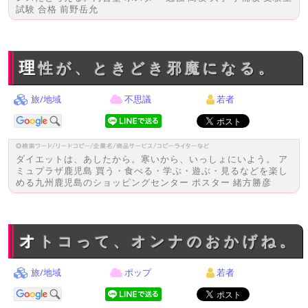
試験 合格 前野岳允
理性が、ときどき邪魔になる。
旅/地域
不思議
若者
ダイエットは、あしたから。寒いから、いっしょにいよう。 ア
ミュプラザ鹿児島 買う・食べる・学ぶ・遊ぶ・見るなどを楽し
める九州鹿児島のショッピングセンター ポスター 緒方勝彦
オトコって、オンナのおかげね。
旅/地域
ポップ
若者