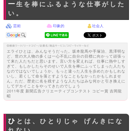
一生を棒にふるような仕事がした
い。
芸術
印象的
社会人
エライひとは、みんなそうだった。坂本龍馬や手塚治、黒澤明な
ど、世の大人物の多くは一心不乱に自分の目標に向かって頑張っ
て来た人たちだと思います。言い方を変えれば、仕事に熱中しす
ぎて、もしかしたらそのせいで人生を棒にふってしまった人たち
なのではないでしょうか。もっと違った人生を歩めたかもしれな
いし、若くして命を落とすようなこともなかったかもしれませ
ん。ただ、歴史に名を残すような人たちはみな何かと引き換えに
してデカイことをやってきたのでしょう
2011年度 新聞広告クリエーティブコンテスト コピー賞 吉岡龍
昭
ひとは、ひとりじゃ げんきにな
れない。