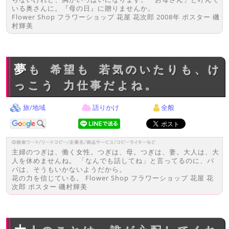
いる奥さんに。『母の日』に贈りませんか。
Flower Shop フラワーショップ 花屋 花次郎 2008年 ポスター 磯
村輝美
夢も 希望も 若気のいたりも、け
っこう 力仕事だよね。
旅/地域
語りかけ
全般
主婦のつぎは、働く女性。つぎは、母。つぎは、妻。大人は、大
人を休めませんね。 「なんでも話してね」と言ってるのに、パ
パは、そうもいかないようだから。
花の力を信じている。 Flower Shop フラワーショップ 花屋 花
次郎 ポスター 磯村輝美