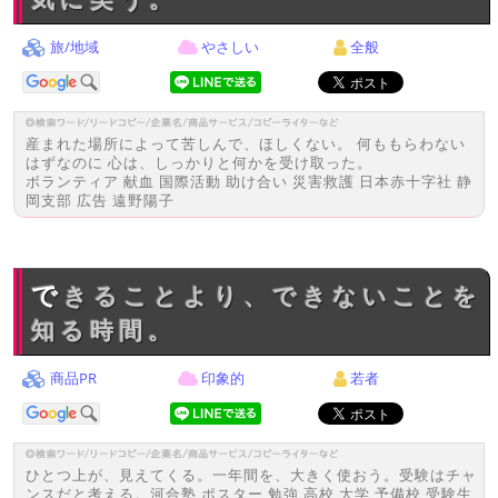
旅/地域
やさしい
全般
産まれた場所によって苦しんで、ほしくない。 何ももらわない
はずなのに 心は、しっかりと何かを受け取った。
ボランティア 献血 国際活動 助け合い 災害救護 日本赤十字社 静
岡支部 広告 遠野陽子
できることより、できないことを
知る時間。
商品PR
印象的
若者
ひとつ上が、見えてくる。一年間を、大きく使おう。受験はチャ
ンスだと考える。河合塾 ポスター 勉強 高校 大学 予備校 受験生