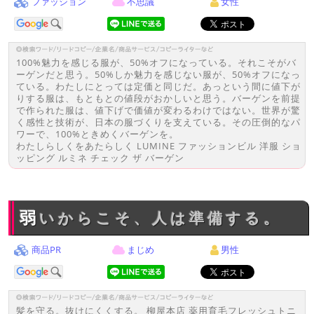
ファッション
不思議
女性
100%魅力を感じる服が、50%オフになっている。それこそがバ
ーゲンだと思う。50%しか魅力を感じない服が、50%オフになっ
ている。わたしにとっては定価と同じだ。あっという間に値下が
りする服は、もともとの値段がおかしいと思う。バーゲンを前提
で作られた服は、値下げで価値が変わるわけではない。世界が驚
く感性と技術が、日本の服づくりを支えている。その圧倒的なパ
ワーで、100%ときめくバーゲンを。
わたしらしくをあたらしく LUMINE ファッションビル 洋服 ショ
ッピング ルミネ チェック ザ バーゲン
弱いからこそ、人は準備する。
商品PR
まじめ
男性
髪を守る。抜けにくくする。 柳屋本店 薬用育毛フレッシュトニ