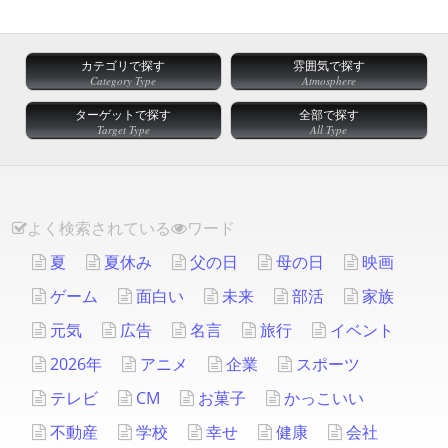
カテゴリで探す
雰囲気で探す
Category Type
Atmosphere
ターゲットで探す
全部で探す
Target Type
All Type
よく検索されている
ワード
夏
夏休み
父の日
母の日
映画
ゲーム
面白い
未来
部活
家族
元気
広告
名言
旅行
イベント
2026年
アニメ
企業
スポーツ
テレビ
CM
お菓子
かっこいい
不動産
学校
幸せ
健康
会社