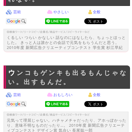
芸術
やさしい
全般
くるしい つらい かなしい 話なのにはなしたら、ちょっとほっと
した。 きっと人は誰かとの会話で元気をもらうんだと思う。
2010年度 新聞広告クリエーティブコンテスト 学生賞 杉江早紀
ウンコもゲンキも出るもんじゃな
い。出すもんだ。
芸術
おもしろい
全般
元気って理屈じゃない。ハチャメチャだったり、アホっぽかった
り、意味不明なものだったり…。 2010年度 新聞広告クリエーテ
ィブコンテスト デザイン賞 気合い 長尾聡一郎