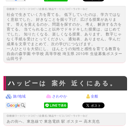
社会で生きていく力を育てる。 低下していたのは、学力ではな
く意欲でした。 好きなことを掘り下げ、広げる授業がありま
す。 答えを覚えるのか。問題を探すのか。 考え、解決する力を
育てる。 当てられること以外でドキドキした授業は、はじめて
でした。 知りたくなる、楽しくなる授業、あります。 数字じゃ
なく手紙を受けとってください。 通知表、ありません。学んだ
成果を文章でまとめて、次の学びにつなげます。
一人ひとりを大切にし、 ほんとうの知性と感性を育てる教育を
自由の森学園 中学校 高等学校 埼玉県 2010年 生徒募集ポスター
山田弓子
ハッピーは 案外 近くにある。
旅/地域
さわやか
全般
あの街へ、東急線で 東急電鉄 駅 ポスター 高木克也