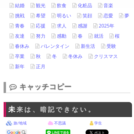
結婚
観光
飲食
化粧品
音楽
挑戦
希望
明るい
笑顔
恋愛
夢
青春
応援
求人
感謝
2025年
友達
努力
感動
春
就活
桜
春休み
バレンタイン
新生活
受験
卒業
秋
冬
冬休み
クリスマス
新年
正月
キャッチコピー
未来は、暗記できない。
旅/地域
不思議
学生