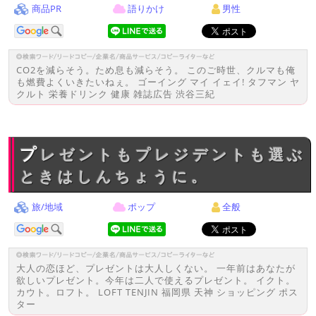
商品PR
語りかけ
男性
CO2を減らそう。ため息も減らそう。 このご時世、クルマも俺
も燃費よくいきたいねぇ。 ゴーイング マイ イェイ! タフマン ヤ
クルト 栄養ドリンク 健康 雑誌広告 渋谷三紀
プレゼントもプレジデントも選ぶ
ときはしんちょうに。
旅/地域
ポップ
全般
大人の恋ほど、プレゼントは大人しくない。 一年前はあなたが
欲しいプレゼント。今年は二人で使えるプレゼント。 イクト。
カウト。ロフト。 LOFT TENJIN 福岡県 天神 ショッピング ポス
ター