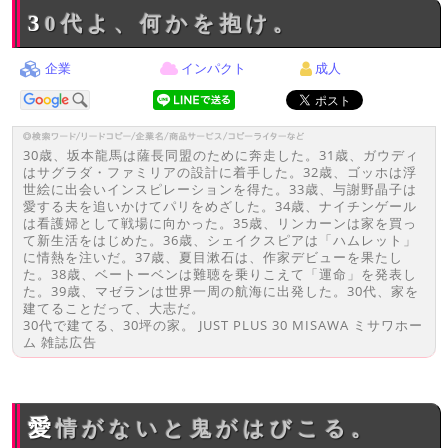
30代よ、何かを抱け。
企業
インパクト
成人
30歳、坂本龍馬は薩長同盟のために奔走した。31歳、ガウディ
はサグラダ・ファミリアの設計に着手した。32歳、ゴッホは浮
世絵に出会いインスピレーションを得た。33歳、与謝野晶子は
愛する夫を追いかけてパリをめざした。34歳、ナイチンゲール
は看護婦として戦場に向かった。35歳、リンカーンは家を買っ
て新生活をはじめた。36歳、シェイクスピアは「ハムレット」
に情熱を注いだ。37歳、夏目漱石は、作家デビューを果たし
た。38歳、ベートーベンは難聴を乗りこえて「運命」を発表し
た。39歳、マゼランは世界一周の航海に出発した。30代、家を
建てることだって、大志だ。
30代で建てる、30坪の家。 JUST PLUS 30 MISAWA ミサワホー
ム 雑誌広告
愛情がないと鬼がはびこる。