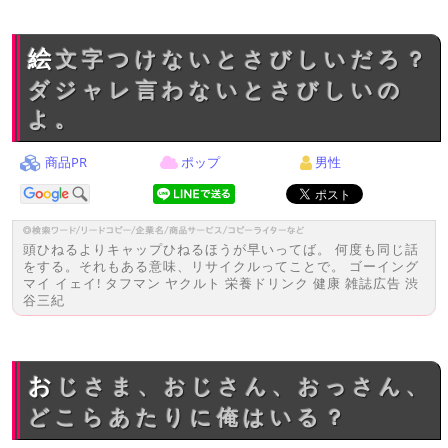
絵文字つけないとさびしいだろ？
ダジャレ言わないとさびしいの
よ。
商品PR
ポップ
男性
頭ひねるよりキャップひねるほうが早いってば。 何度も同じ話
をする。それもある意味、リサイクルってことで。 ゴーイング
マイ イェイ! タフマン ヤクルト 栄養ドリンク 健康 雑誌広告 渋
谷三紀
おじさま、おじさん、おっさん、
どこらあたりに俺はいる？