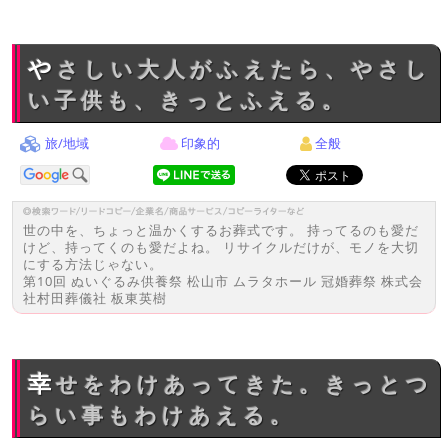
やさしい大人がふえたら、やさし
い子供も、きっとふえる。
旅/地域
印象的
全般
世の中を、ちょっと温かくするお葬式です。 持ってるのも愛だ
けど、持ってくのも愛だよね。 リサイクルだけが、モノを大切
にする方法じゃない。
第10回 ぬいぐるみ供養祭 松山市 ムラタホール 冠婚葬祭 株式会
社村田葬儀社 板東英樹
幸せをわけあってきた。きっとつ
らい事もわけあえる。