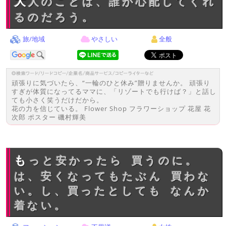
大人のことは、誰が心配してくれ
るのだろう。
旅/地域
やさしい
全般
頑張りに気づいたら、“一輪のひと休み”贈りませんか。 頑張り
すぎが体質になってるママに、「リゾートでも行けば？」と話し
ても小さく笑うだけだから。
花の力を信じている。 Flower Shop フラワーショップ 花屋 花
次郎 ポスター 磯村輝美
もっと安かったら 買うのに。
は、安くなってもたぶん 買わな
い。し、買ったとしても なんか
着ない。