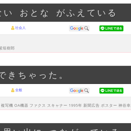
ない おとな がふえている
社会人
 紫垣樹郎
ができちゃった。
全般
写機 OA機器 ファクス スキャナー 1995年 新聞広告 ポスター 神谷