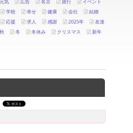
元気
広告
名言
旅行
イベント
学校
幸せ
健康
会社
結婚
応援
求人
感謝
2025年
友達
秋
冬
冬休み
クリスマス
新年