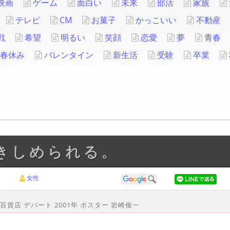
映画
ゲーム
面白い
未来
部活
家族
テレビ
CM
お菓子
かっこいい
不動産
戦
希望
明るい
笑顔
恋愛
夢
青春
春休み
バレンタイン
新生活
受験
卒業
抱きしめられる。
女性
 西武百貨店 デパート 2001年 ポスター 岩崎俊一