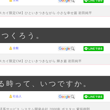
ースカイ限定CM】ひといきつきながら 小さな幸せ篇 岩田純平
日つくろう。
全般
ースカイ限定CM】ひといきつきながら 輝き篇 岩田純平
やる時って、いつですか。
社会人
済系サービス システム開発会社 2000年 ポスター 紫垣樹郎