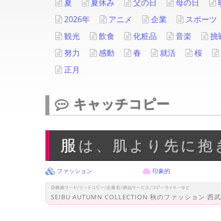
夏
夏休み
父の日
母の日
2026年
アニメ
企業
スポーツ
観光
飲食
化粧品
音楽
挑
努力
感動
春
就活
桜
正月
キャッチコピー
服は、肌より先に
ファッション
印象的
SEIBU AUTUMN COLLECTION 秋のファッション