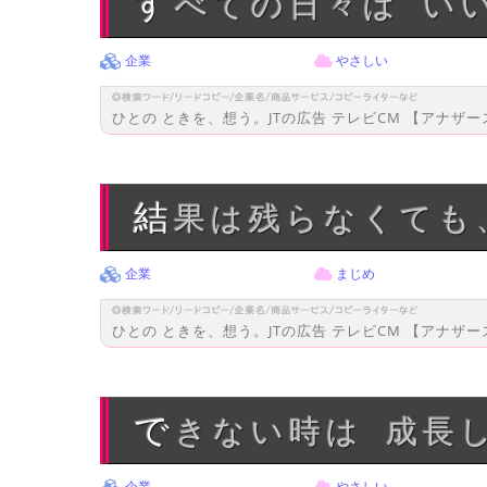
すべての日々は 
企業
やさしい
ひとの ときを、想う。JTの広告 テレビCM 【アナザ
結果は残らなくて
企業
まじめ
ひとの ときを、想う。JTの広告 テレビCM 【アナザ
できない時は 成長
企業
やさしい