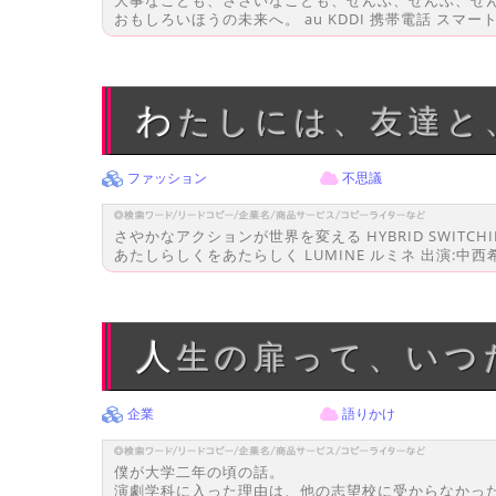
おもしろいほうの未来へ。 au KDDI 携帯電話 スマー
わたしには、友達
ファッション
不思議
さやかなアクションが世界を変える HYBRID SWITC
あたしらしくをあたらしく LUMINE ルミネ 出演:中西
人生の扉って、い
企業
語りかけ
僕が大学二年の頃の話。
演劇学科に入った理由は、他の志望校に受からなかっ