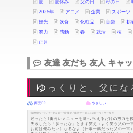
夏
夏休み
父の日
母の日
2026年
アニメ
企業
スポーツ
観光
飲食
化粧品
音楽
挑
努力
感動
春
就活
桜
正月
友達 友だち 友人 キャ
ゆっくりと、父にな
商品PR
やさしい
迷ったら1番高いメニューを選べ 払えるだけの努力を
失敗したら「参ったな」とまず笑え（よく笑う父の一
お前は俺みたいになるなよ（仕事一筋だった父の一言