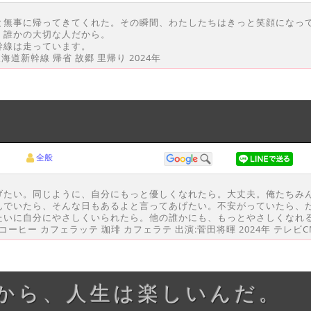
と無事に帰ってきてくれた。その瞬間、わたしたちはきっと笑顔になっ
、誰かの大切な人だから。
幹線は走っています。
道新幹線 帰省 故郷 里帰り 2024年
全般
げたい。同じように、自分にもっと優しくなれたら。大丈夫。俺たちみ
んでいたら、そんな日もあるよと言ってあげたい。不安がっていたら、
たいに自分にやさしくいられたら。他の誰かにも、もっとやさしくなれ
プコーヒー カフェラッテ 珈琲 カフェラテ 出演:菅田将暉 2024年 テレビC
るから、人生は楽しいんだ。