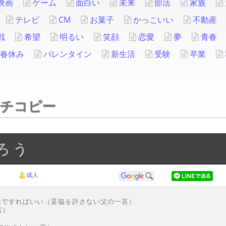
映画
ゲーム
面白い
未来
部活
家族
テレビ
CM
お菓子
かっこいい
不動産
戦
希望
明るい
笑顔
恋愛
夢
青春
春休み
バレンタイン
新生活
受験
卒業
ッチコピー
ろう
成人
後ですればいい（妥協を許さない父の一言）
言）
）