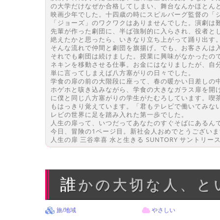
の大学だけなぜか合格してしまい、舞台なんかほとん
映画少年でした。十四歳の時にスピルバーグ監督の「
「ジョーズ」のワクワクはありませんでした。演劇は
先輩が作った劇団に、半ば強制的に入らされ、役者と
絶えたかと思ったら、いきなり立ち上がって踊り出す
そんな流れで仲間と劇団を旗揚げ。でも、お客さんは
それでも劇団は続けました。授業に興味がなかったの
ネキンを移動させる仕事。お金にはなりましたが、自
単に言ってしまえば八方塞がりの日々でした。
学食の扉の前の大階段に座って、春の暖かい日差しの
ホゲホと咳き込みながら、学食の大きなガラス扉を開
に僕と同じ八方塞がりの学生がたむろしています。喫
もはっきり覚えています。「君もテレビで働いてみな
レビの世界に足を踏み入れた第一歩でした。
人生の扉って、いつだってあなたのすぐそばにあるん
今日、冒険の1ページ目。新社会人おめでとうございま
人生の扉 三谷幸喜 水と生きる SUNTORY サントリー
誰かの大切な人、
旅/地域
やさしい