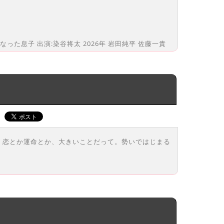
った息子 出演:染⾕将太 2026年 岩田純平 佐藤一貴
。恋とか運命とか、大きいことだって。勢いではじまる