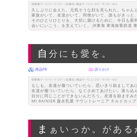
久しぶりに会えた。元気そうな顔を見られた。ちゃん
家族がいて、友達がいて、同僚がいて、誰もがきっと
そのひとりひとりを、大切に届けるために、今日も新
会いにいこう、を支えていく。 JR東海 東海旅客鉄道 東海
自分にも愛を。
商品PR
語りかけ
もしも、友達が傷ついていたら、思いきり励ましてあ
友達が傷ついていたら、なぐさめてあげたい。落ち込
自分に同じことができないんだろう。友達を励ますみ
Mt.RAINIER 森永乳業 マウントレーニア チルドカッ
まぁいっか。があ