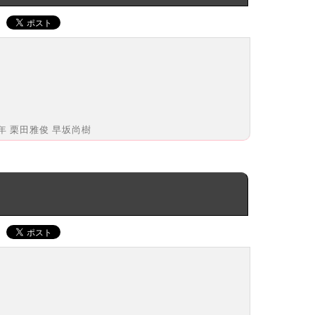
年 栗田雅俊 早坂尚樹