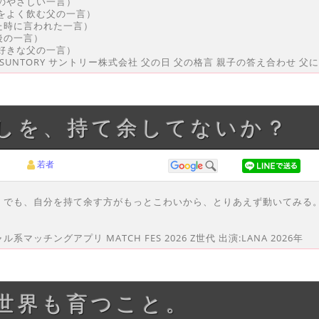
のやさしい一言）
をよく飲む父の一言）
た時に言われた一言）
後の一言）
好きな父の一言）
NTORY サントリー株式会社 父の日 父の格言 親子の答え合わせ 父にな
たしを、持て余してないか？
若者
。でも、自分を持て余す方がもっとこわいから、とりあえず動いてみる
系マッチングアプリ MATCH FES 2026 Z世代 出演:LANA 2026年
い世界も育つこと。