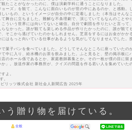
ど観たことがなかったのに、僕は演劇学科に通うことになりました。
ジョーズ」を観て、こんなに面白いものが世の中にあるのか、と感動。
難しいもの、というイメージが自分の中に定着しました（本当はそんな
して舞台に立ちました。難解な不条理劇で、演じていてもなんのことや
。こういう世界には向いてないと確信。自分で劇団を作りたいと言って
入らなかった。誰が観ても楽しめる作品が作りたかったのに、誰が観て
で、そこから逃げていたのかもしれません。芝居をするにはお金がかか
分にはもっと向いている仕事があるような気がしてなりませんでした。
中で菓子パンを食べていました。どうしてそんなところに座っていたの
けて中に入り、給水機のお茶を飲みました。ふと見ると、壁の掲示板に
茶店のホール係であるとか、家庭教師募集とか。その一枚が僕の目に留
いか」。放送作家の事務所が、クイズの問題を作る若い人を集めていた
ですよ。
す。
スピリッツ株式会社 新社会人新聞広告 2025年
という贈り物を届けている。
全般