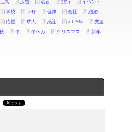
元気
広告
名言
旅行
イベント
学校
幸せ
健康
会社
結婚
応援
求人
感謝
2025年
友達
秋
冬
冬休み
クリスマス
新年