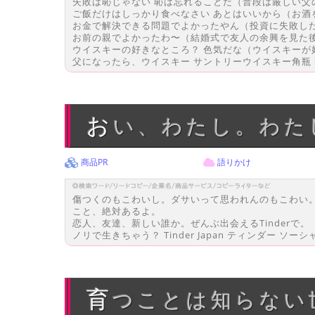
失敗は恥じゃない 恥は忘れることだ（普段は厳しい父
ご飯だけはしっかり食べなさい あとはいいから（お酒
お金で解決できる問題でよかったやん（投資に失敗し
お前の親でよかったわ〜（結婚式で友人の余興を見た
ウイスキーの好きなところ？ 色気だな（ウイスキーが
父になったら、ウイスキー サントリーウイスキー角瓶 SU
おい、わたし。わ
商品PR
語りかけ
傷つくのもこわいし。ダサいって思われんのもこわい
こと、絶対あるよ。
恋人、友達、新しい誰か。ぜんぶ出会えるTinderで。
ノリで生きちゃう？ Tinder Japan ティンダー ソーシャル
育つことは知らな