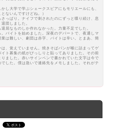
しかし大学で学ぶシェークスピアにもモリエールにも、
ことないんですけどね。）
らさっぱり。ナイフで刺されたのにずっと喋り続け、息
、退団しました。
も退屈なものしか作れなかった。力量不足でした。
る。バイトを始めました。深夜のデパートで、夜通しマ
授業は難しい、劇団は赤字、バイトは辛い。とまあ、簡
かは、覚えていません。焼きそばパンが喉に詰まってゲ
バイト募集の紙がびっしりと貼ってありました。その前
まりました。赤いサインペンで書かれていた文字は今で
のでした。僕は急いで連絡先をメモしました。それがテ