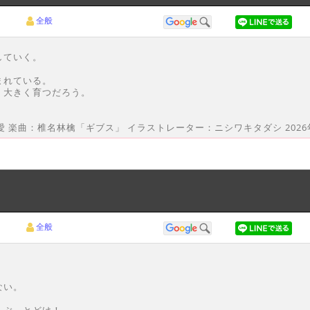
全般
していく。
まれている。
く大きく育つだろう。
愛 楽曲：椎名林檎「ギブス」 イラストレーター：ニシワキタダシ 2026
全般
ない。
んぶ、とどけ！