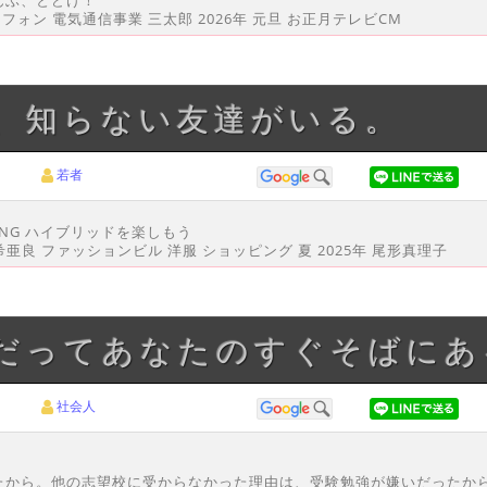
トフォン 電気通信事業 三太郎 2026年 元旦 お正月テレビCM
と、知らない友達がいる。
若者
HING ハイブリッドを楽しもう
希亜良 ファッションビル 洋服 ショッピング 夏 2025年 尾形真理子
つだってあなたのすぐそばに
社会人
たから。他の志望校に受からなかった理由は、受験勉強が嫌いだったか