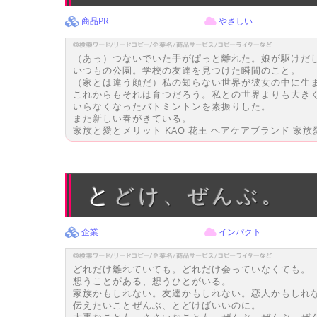
商品PR
やさしい
（あっ）つないでいた手がぱっと離れた。娘が駆けだ
いつもの公園。学校の友達を見つけた瞬間のこと。
（家とは違う顔だ）私の知らない世界が彼女の中に生
これからもそれは育つだろう。私との世界よりも大き
いらなくなったバトミントンを素振りした。
また新しい春がきている。
家族と愛とメリット KAO 花王 ヘアケアブランド 家族
とどけ、ぜんぶ。
企業
インパクト
どれだけ離れていても。どれだけ会っていなくても。
想うことがある、想うひとがいる。
家族かもしれない。友達かもしれない。恋人かもしれ
伝えたいことぜんぶ、とどけばいいのに。
大事なことも、ささいなことも、ぜんぶ、ぜんぶ、ぜ