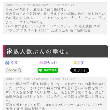
自分の可能性を、最後まで信じ抜けるか。
積み重ねてきた足跡が、乗り越えてきた試練の数が、信じ抜くた
めの強さをくれる。ここまでやってきた。大丈夫、大丈夫。信じ
よう。これまでの自分を。
asics 株式会社アシックス ランニングシューズ 陸上競技 スポー
ツウェア アスリート 2025年 元旦 お正月 新年新聞広告
家族人数ぶんの幸せ。
企業
語りかけ
全般
ひとつ屋根の下で同じ時間を過ごす。それがかつての家族の姿だ
った。けれど、それぞれが自分の場所で思い思いの時間を過ご
す。そんな家を作りたいと思った。過ごし方は別々でも、決して
距離があるわけじゃない。むしろ今、そのほうが家族だと思うか
ら。
家族を考えつづける家。 HEBEL HAUS ヘーベルハウス 2025年
元旦 お正月 新年新聞広告