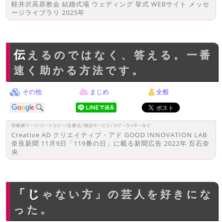
軽井沢高原教会 結婚式場 ウェディング 挙式 WEBサイト メッセ
ージライブラリ 2025年
伝えるのではなく、答える。一番
速く助かる方法です。
その他
まじめ
全般
Creative AD クリエイティブ・アド GOOD INNOVATION LAB
奈良新聞 11月9日「119番の日」に載る新聞広告 2022年 百石奈
央
「じゃない方」の芸人を好きにな
った。