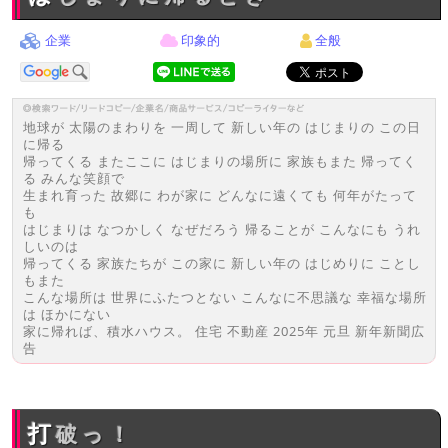
企業
印象的
全般
地球が 太陽のまわりを 一周して 新しい年の はじまりの この日
に帰る
帰ってくる またここに はじまりの場所に 家族もまた 帰ってく
る みんな笑顔で
生まれ育った 故郷に わが家に どんなに遠くても 何年がたって
も
はじまりは なつかしく なぜだろう 帰ることが こんなにも うれ
しいのは
帰ってくる 家族たちが この家に 新しい年の はじめりに ことし
もまた
こんな場所は 世界にふたつとない こんなに不思議な 幸福な場所
は ほかにない
家に帰れば、積水ハウス。 住宅 不動産 2025年 元旦 新年新聞広
告
打破っ！