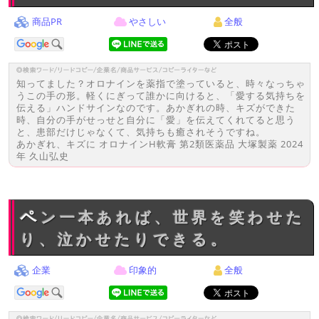
商品PR
やさしい
全般
知ってました？オロナインを薬指で塗っていると、時々なっちゃ
うこの手の形。軽くにぎって誰かに向けると、「愛する気持ちを
伝える」ハンドサインなのです。あかぎれの時、キズができた
時、自分の手がせっせと自分に「愛」を伝えてくれてると思う
と、患部だけじゃなくて、気持ちも癒されそうですね。
あかぎれ、キズに オロナインH軟膏 第2類医薬品 大塚製薬 2024
年 久山弘史
ペン一本あれば、世界を笑わせた
り、泣かせたりできる。
企業
印象的
全般