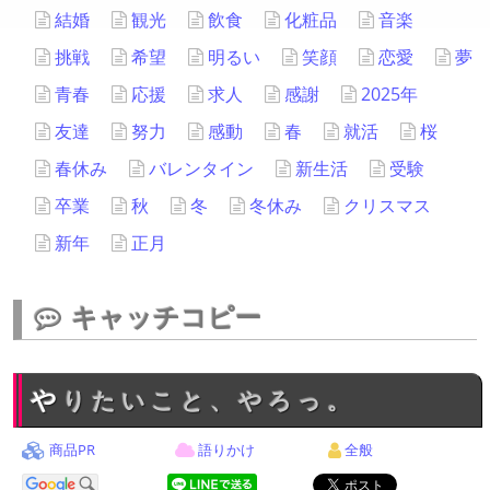
結婚
観光
飲食
化粧品
音楽
挑戦
希望
明るい
笑顔
恋愛
夢
青春
応援
求人
感謝
2025年
友達
努力
感動
春
就活
桜
春休み
バレンタイン
新生活
受験
卒業
秋
冬
冬休み
クリスマス
新年
正月
キャッチコピー
やりたいこと、やろっ。
商品PR
語りかけ
全般