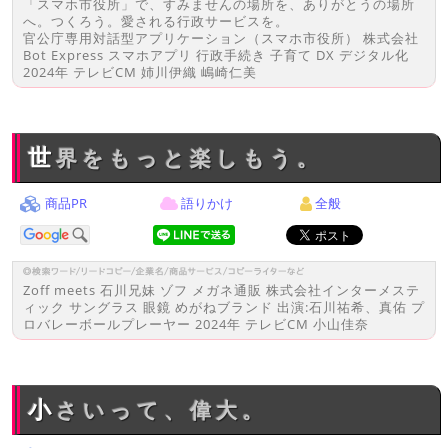
「スマホ市役所」で、すみませんの場所を、ありがとうの場所
へ。つくろう。愛される行政サービスを。
官公庁専用対話型アプリケーション（スマホ市役所） 株式会社
Bot Express スマホアプリ 行政手続き 子育て DX デジタル化
2024年 テレビCM 姉川伊織 嶋崎仁美
世界をもっと楽しもう。
商品PR
語りかけ
全般
Zoff meets 石川兄妹 ゾフ メガネ通販 株式会社インターメステ
ィック サングラス 眼鏡 めがねブランド 出演:石川祐希、真佑 プ
ロバレーボールプレーヤー 2024年 テレビCM 小山佳奈
小さいって、偉大。