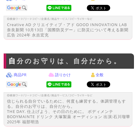
Creative AD クリエイティブ・アド GOOD INNOVATION LAB
奈良新聞 10月13日「国際防災デー」に防災について考える新聞
広告 2024年 永吉宏充
自分のお守りは、自分だから。
商品PR
語りかけ
全般
信じられる自分でいるために、何度も練習する。体調管理もす
る。自分のお守りは、自分だから。
THE DAY. 仕上げよう、その日のために。 ボディメンテ
BODYMAINTE ドリンク 大塚製薬 オーディション 出演:石川瑠華
2025年 福部明浩