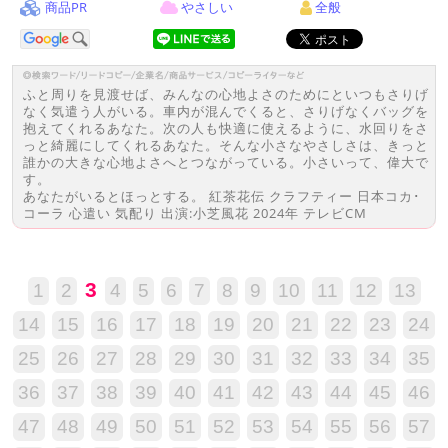
商品PR
やさしい
全般
ふと周りを見渡せば、みんなの心地よさのためにといつもさりげ
なく気遣う人がいる。車内が混んでくると、さりげなくバッグを
抱えてくれるあなた。次の人も快適に使えるように、水回りをさ
っと綺麗にしてくれるあなた。そんな小さなやさしさは、きっと
誰かの大きな心地よさへとつながっている。小さいって、偉大で
す。
あなたがいるとほっとする。 紅茶花伝 クラフティー 日本コカ･
コーラ 心遣い 気配り 出演:小芝風花 2024年 テレビCM
3
1
2
4
5
6
7
8
9
10
11
12
13
14
15
16
17
18
19
20
21
22
23
24
25
26
27
28
29
30
31
32
33
34
35
36
37
38
39
40
41
42
43
44
45
46
47
48
49
50
51
52
53
54
55
56
57