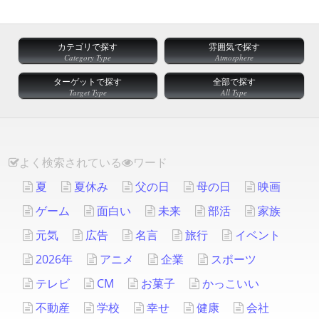
カテゴリで探す
雰囲気で探す
Category Type
Atmosphere
ターゲットで探す
全部で探す
Target Type
All Type
よく検索されている
ワード
夏
夏休み
父の日
母の日
映画
ゲーム
面白い
未来
部活
家族
元気
広告
名言
旅行
イベント
2026年
アニメ
企業
スポーツ
テレビ
CM
お菓子
かっこいい
不動産
学校
幸せ
健康
会社