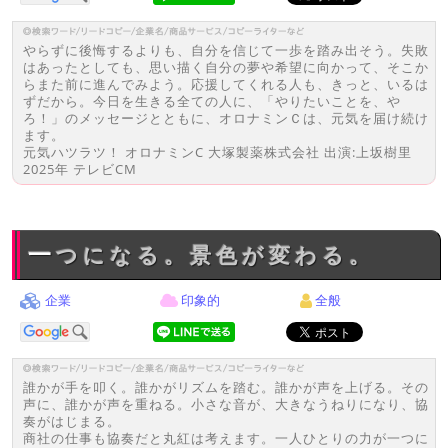
やらずに後悔するよりも、自分を信じて一歩を踏み出そう。失敗
はあったとしても、思い描く自分の夢や希望に向かって、そこか
らまた前に進んでみよう。応援してくれる人も、きっと、いるは
ずだから。今日を生きる全ての人に、「やりたいことを、や
ろ！」のメッセージとともに、オロナミンＣは、元気を届け続け
ます。
元気ハツラツ！ オロナミンC 大塚製薬株式会社 出演:上坂樹里
2025年 テレビCM
一つになる。景色が変わる。
企業
印象的
全般
誰かが手を叩く。誰かがリズムを踏む。誰かが声を上げる。その
声に、誰かが声を重ねる。小さな音が、大きなうねりになり、協
奏がはじまる。
商社の仕事も協奏だと丸紅は考えます。一人ひとりの力が一つに