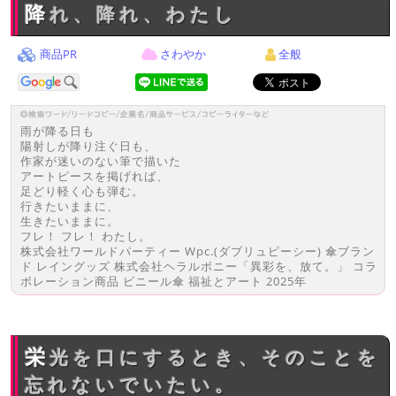
降れ、降れ、わたし
商品PR
さわやか
全般
雨が降る日も
陽射しが降り注ぐ日も、
作家が迷いのない筆で描いた
アートピースを掲げれば、
足どり軽く心も弾む。
行きたいままに、
生きたいままに。
フレ！ フレ！ わたし。
株式会社ワールドパーティー Wpc.(ダブリュピーシー) 傘ブラン
ド レイングッズ 株式会社ヘラルボニー「異彩を、放て。」 コラ
ボレーション商品 ビニール傘 福祉とアート 2025年
栄光を口にするとき、そのことを
忘れないでいたい。