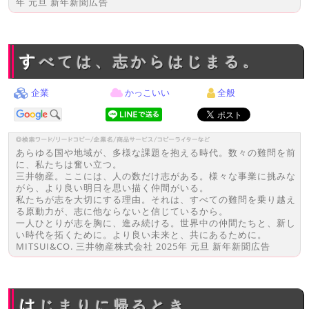
年 元旦 新年新聞広告
すべては、志からはじまる。
企業
かっこいい
全般
あらゆる国や地域が、多様な課題を抱える時代。数々の難問を前
に、私たちは奮い立つ。
三井物産。ここには、人の数だけ志がある。様々な事業に挑みな
がら、より良い明日を思い描く仲間がいる。
私たちが志を大切にする理由。それは、すべての難問を乗り越え
る原動力が、志に他ならないと信じているから。
一人ひとりが志を胸に、進み続ける。世界中の仲間たちと、新し
い時代を拓くために。より良い未来と、共にあるために。
MITSUI&CO. 三井物産株式会社 2025年 元旦 新年新聞広告
はじまりに帰るとき