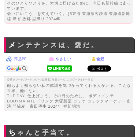
そのひとりひとりを、大切に届けるために、今日も新幹線は走っ
ています。
会いにいこう、を支えていく。 JR東海 東海旅客鉄道 東海道新幹
線 帰省 故郷 里帰り 2024年
メンテナンスは、愛だ。
商品PR
やさしい
全般
顔もよく知らない私の体調を気づかってくれる人がいる。こんな
世界、他にない。
THE DAY. 仕上げよう、その日のために。 ボディメンテ
BODYMAINTE ドリンク 大塚製薬 コミケ コミックマーケット 出
演:門脇麦、富田望生 2024年 福部明浩
ちゃんと手当て。