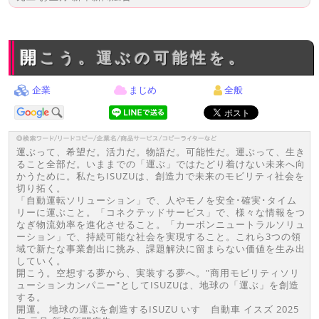
開こう。運ぶの可能性を。
企業
まじめ
全般
運ぶって、希望だ。活力だ。物語だ。可能性だ。運ぶって、生き
ること全部だ。いままでの「運ぶ」ではたどり着けない未来へ向
かうために。私たちISUZUは、創造力で未来のモビリティ社会を
切り拓く。
「自動運転ソリューション」で、人やモノを安全･確実･タイム
リーに運ぶこと。「コネクテッドサービス」で、様々な情報をつ
なぎ物流効率を進化させること。「カーボンニュートラルソリュ
ーション」で、持続可能な社会を実現すること。これら3つの領
域で新たな事業創出に挑み、課題解決に留まらない価値を生み出
していく。
開こう。空想する夢から、実装する夢へ。"商用モビリティソリ
ューションカンパニー"としてISUZUは、地球の「運ぶ」を創造
する。
開運。 地球の運ぶを創造するISUZU いすゞ自動車 イスズ 2025