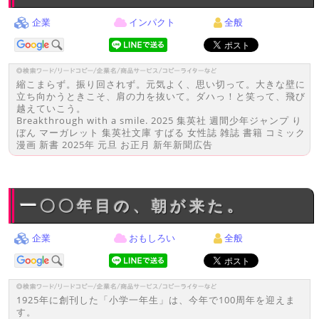
企業
インパクト
全般
縮こまらず。振り回されず。元気よく、思い切って。大きな壁に
立ち向かうときこそ、肩の力を抜いて。ダハっ！と笑って、飛び
越えていこう。
Breakthrough with a smile. 2025 集英社 週間少年ジャンプ り
ぼん マーガレット 集英社文庫 すばる 女性誌 雑誌 書籍 コミック
漫画 新書 2025年 元旦 お正月 新年新聞広告
一〇〇年目の、朝が来た。
企業
おもしろい
全般
1925年に創刊した「小学一年生」は、今年で100周年を迎えま
す。