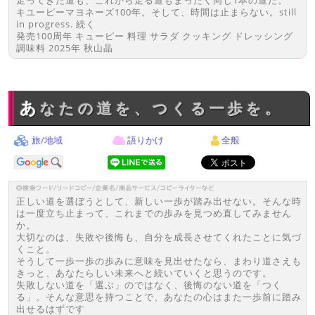
走ってきた道も、これから走る道もまったく同じ1本の道だ。
キユーピーマヨネーズ100年。そして、時間は止まらない。still
in progress. 続く
発売100周年 キューピー 料理 サラダ クッキング ドレッシング
調味料 2025年 秋山晶
あなたの道を、つくる一歩を。
旅/地域
語りかけ
全般
正しい道を選ぼうとして、新しい一歩が踏み出せない。そんな時
は一度立ち止まって、これまでの歩みを見つめ直してみません
か。
大切なのは、失敗や後悔も、自分を成長させてくれたことに気づ
くこと。
そうして一歩一歩の歩みに意味を見出せたなら、まわり道さえも
きっと、あなたらしい未来へと続いていくと思うのです。
失敗しない道を「選ぶ」のではなく、後悔のない道を「つく
る」。そんな意思を持つことで、あなたの心はまた一歩前に踏み
出せるはずです