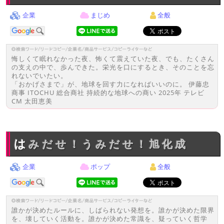
企業
まじめ
全般
悔しくて眠れなかった夜、怖くて震えていた夜、でも、たくさん
の支えの中で、歩んできた。栄光を口にするとき、そのことを忘
れないでいたい。
「おかげさまで」が、地球を回す力になればいいのに。 伊藤忠
商事 ITOCHU 総合商社 持続的な地球への商い 2025年 テレビ
CM 太田恵美
はみだせ！うみだせ！旭化成
企業
ポップ
全般
誰かが決めたルールに、しばられない発想を。誰かが決めた限界
を、壊していく活動を。誰かが決めた常識を、疑っていく哲学