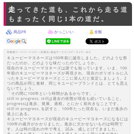
走ってきた道も、これから走る道
もまったく同じ1本の道だ。
商品PR
かっこいい
全般
キユーピーマヨネーズは100年前に誕生しました。どのような形
だったのか。どのような味だったのでしょうか。
現在のキユーピーマヨネーズは誰でも知っています。いま、100
年前のキユーピーマヨネーズが再現され、現在のポリボトルに入
ったキユーピーマヨネーズとここに並んだと仮定しましょう。2
つの商品が同じ食材、同じキユーピーブランドとは、とても思え
ないでしょう。
「その間に100年という時間があるからです。」
still in progress. stillは過去の状態が現在も続いていること。
progressは進歩、発展、過程。とにかく前向きなことです。
still in progress. を訳すと、100年たった現在も、いまだ進歩の
途上にある。
キユーピーマヨネーズが現在のキユーピーマヨネーズになるには
100年の歳月がかかりました。進歩に欠かせないものは時間で
す。人は時の流れの中で考え、試み、成しとげてきました。