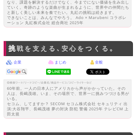
なり、課題を解決するだけでなく、今までにない価値を生み出し
ていく。奇跡のような楽曲が生まれるように、世界中の仲間たち
と新しく美しい未来を奏でたい。丸紅の挑戦は続きます。
できないことは、みんなでやろう。 Ado × Marubeni コラボレ
ーション 丸紅株式会社 総合商社 2025年
挑戦を支える､安心をつくる｡
企業
まじめ
全般
60年前。一人の日本人にアメリカから声がかかっていた。その
人は、長嶋茂雄。いま、その場所で、世界一に挑みつづける男が
いる。
セコム、してますか？ SECOM セコム株式会社 セキュリティ 出
演:大谷翔平、長嶋茂雄 夢の対決 防犯 警備 2025年 テレビCM 上
田太規