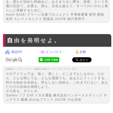
を。誰かが決めた枠組みに、おさまらない夢を。技術、という共
通の言語で。企業も、国も、文化も超えて。すべてのいのちと暮
らしに貢献するために。
Asahi KASEI グリーン水素プロジェクト 半導体事業 研究 開発
化学 エレクトロニクス 医薬品 2025年 細川美和子
自由を発明せよ。
商品PR
インパクト
全般
そのアイウェアは、強く、美しく、どこまでもしなやか。だか
ら、どんな時にでも、どんな場面でも、あなたにフィットする。
何かを始める自由も。何もしない自由も。これまでにない、あな
ただけの自由を発明しよう。
その名も、ガリレオ。
Galileo ゾフ Zoff メガネ通販 株式会社インターメスティック サ
ングラス 眼鏡 めがねブランド 2025年 小山佳奈