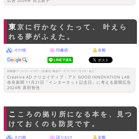
広告 2024年 沼上眞子
東京に行かなくたって、 叶えら
れる夢がふえた。
その他
印象的
全般
Creative AD クリエイティブ・アド GOOD INNOVATION LAB
奈良新聞 11月21日「インターネット記念日」に考える新聞広告
2024年 原田智光
こころの拠り所になる本を、見つ
けておくのも防災です。
その他
語りかけ
全般