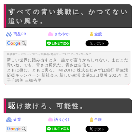
すべての青い挑戦に、かつてない
追い風を。
商品PR
さわやか
全般
新しい世界に踏み出すとき、誰かが言うかもしれない。まだまだ
青いね。でも、青さは勇気だ。青さは自信だ。
ともに挑む。ともに実る。 MIZUHO 株式会社みずほ銀行 新生活
応援キャンペーン 新社会人 新しい生活 出演:出口夏希 2025年 真
子千絵美 三橋侑里
駆け抜けろ、可能性。
企業
語りかけ
全般