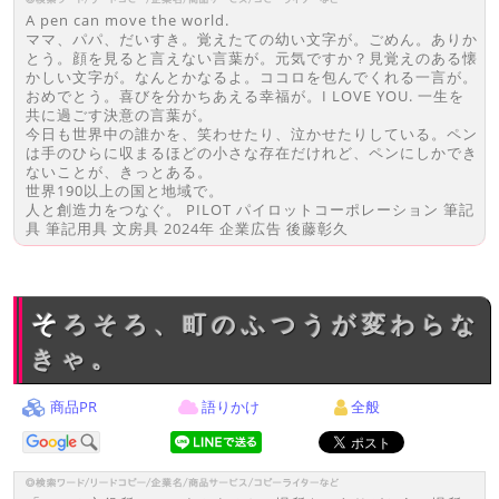
A pen can move the world.
ママ、パパ、だいすき。覚えたての幼い文字が。ごめん。ありか
とう。顔を見ると言えない言葉が。元気ですか？見覚えのある懐
かしい文字が。なんとかなるよ。ココロを包んでくれる一言が。
おめでとう。喜びを分かちあえる幸福が。I LOVE YOU. 一生を
共に過ごす決意の言葉が。
今日も世界中の誰かを、笑わせたり、泣かせたりしている。ペン
は手のひらに収まるほどの小さな存在だけれど、ペンにしかでき
ないことが、きっとある。
世界190以上の国と地域で。
人と創造力をつなぐ。 PILOT パイロットコーポレーション 筆記
具 筆記用具 文房具 2024年 企業広告 後藤彰久
そろそろ、町のふつうが変わらな
きゃ。
商品PR
語りかけ
全般