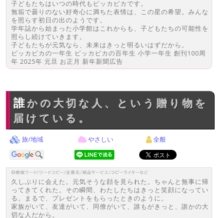
子どもたちはいつの時代もピッカピカです。
無垢で曇りのない好奇心に満ちた表情は、この星の希望。みんな
を照らす初日の出のようです。
学年誌から始まった小学館はこれからも、子どもたちの可能性を
照らし続けていきます。
子どもたちが元気なら、未来はきっと明るいはずだから。
ピッカピカの一年生 ピッカピカの百年生 小学一年生 創刊100周
年 2025年 元旦 お正月 新年新聞広告
誰かの大切な人、という贈り物を
届けている。
旅/地域
やさしい
全般
久しぶりに会えた。元気そうな顔を見られた。ちゃんと無事に帰
ってきてくれた。その瞬間、わたしたちはきっと笑顔になってい
る。まるで、プレゼントをもらったときのように。
家族がいて、友達がいて、同僚がいて、誰もがきっと、誰かの大
切な人だから。