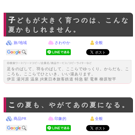
子どもが大きく育つのは、こんな
夏かもしれません。
旅/地域
さわやか
全般
足をのばして、羽をのばして、ここらでゆっくり。からだも、こ
ころも。ここらでひといき。いい湯あります。
伊豆 湯河原 温泉 JR東日本旅客鉄道 特急 駅 電車 柳原智平
この夏も、やがてあの夏になる。
商品PR
印象的
全般