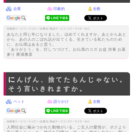
企業
印象的
全般
あなたと同じ年になりました。ほめてくれますか。あとからあと
から、あの人のこぼれ話が出てくる。生きている私たちのため
に、お仏壇はあると思う。
「ありがとう」を、灯しつづけて。お仏壇のコガ お盆 供養 お墓
参り 勝浦雅彦
にんげん、捨てたもんじゃない。
そう言いきれますか。
ペット
語りかけ
全般
人間社会に噛みつかれた動物がいる。ご主人の愛情が、ボクより