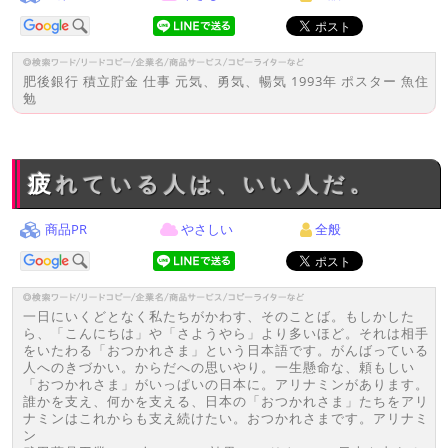
肥後銀行 積立貯金 仕事 元気、勇気、暢気 1993年 ポスター 魚住
勉
疲れている人は、いい人だ。
商品PR
やさしい
全般
一日にいくどとなく私たちがかわす、そのことば。もしかした
ら、「こんにちは」や「さようやら」より多いほど。それは相手
をいたわる「おつかれさま」という日本語です。がんばっている
人へのきづかい。からだへの思いやり。一生懸命な、頼もしい
「おつかれさま」がいっぱいの日本に。アリナミンがあります。
誰かを支え、何かを支える、日本の「おつかれさま」たちをアリ
ナミンはこれからも支え続けたい。おつかれさまです。アリナミ
ン