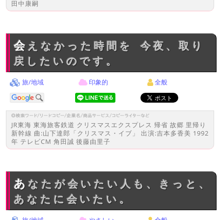
田中康嗣
会えなかった時間を 今夜、取り
戻したいのです。
旅/地域
印象的
全般
JR東海 東海旅客鉄道 クリスマスエクスプレス 帰省 故郷 里帰り
新幹線 曲:山下達郎「クリスマス・イブ」 出演:吉本多香美 1992
年 テレビCM 角田誠 後藤由里子
あなたが会いたい人も、きっと、
あなたに会いたい。