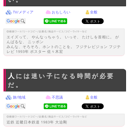
TV/メディア
おもしろい
全般
エイズって、 やんなっちゃう。 いっそ、 たけしを首相に。 が
んばるな、 ニッポン
みんな、そろそろ、ホントのことを。 フジテレビジョン フジテ
レビ 1993年 ポスター 佐々木宏
人には迷い子になる時間が必要
だ。
旅/地域
不思議
全般
近鉄 近畿日本鉄道 1983年 大迫剛