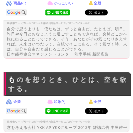
商品PR
かっこいい
全般
自分で思うよりも、僕たちは、ずっと自由だ。たとえば、明日。
昨日や今日とおなじように過ごすこともできれば、突然どこかへ
旅に出ることだってできる。そう、あなたがその気になりさえす
れば。未来はいつだって、白紙でそこにある。そう気づく時、人
は、自分を自由だと感じることができる。
日本能率協会マネジメントセンター 能率手帳 新聞広告
ものを想うとき、ひとは、空を欲
する。
企業
印象的
全般
窓を考える会社 YKK AP YKKグループ 2012年 雑誌広告 中里耕平