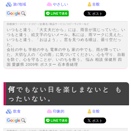
旅/地域
やさしい
全般
いつもと違う、「大丈夫だから」には、雨音が混じっていた。い
つもと違う、絵文字のないメール。私には、雨マークに見えた。
いつもと違う、「おはよう」。窓を見つめる瞳は、曇り空だっ
た。
会社の中も 学校の中も 電車の中も 家の中でも、雨が降ってい
た。大切な人の「心の雨」に気づいてください。心を守り、自殺
を防ぐ。心を守ることが、いのちを救う。 悩み 相談 保健所 四
国 愛媛県 2009年 ポスター 石本香緒理
何でもない日を楽しまないと も
ったいない。
飲食
印象的
全般