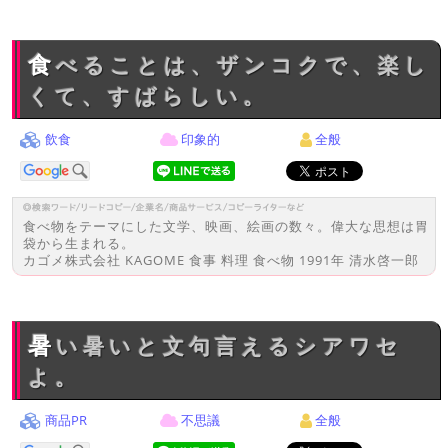
食べることは、ザンコクで、楽し
くて、すばらしい。
飲食
印象的
全般
食べ物をテーマにした文学、映画、絵画の数々。偉大な思想は胃
袋から生まれる。
カゴメ株式会社 KAGOME 食事 料理 食べ物 1991年 清水啓一郎
暑い暑いと文句言えるシアワセ
よ。
商品PR
不思議
全般