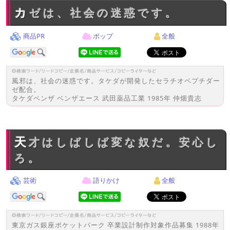
カゼは、社会の迷惑です。
商品PR
ポップ
全般
風邪は、社会の迷惑です。タケダが開発したセラチオペプチダー
ゼ配合。
タケダベンザ ベンザエース 武田薬品工業 1985年 仲畑貴志
天才はしばしば変な奴だ。安心し
ろ。
芸術
語りかけ
全般
東京ガス銀座ポケットパーク 卒業設計制作対象作品募集 1988年