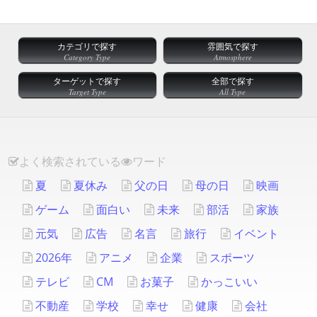
カテゴリで探す
雰囲気で探す
Category Type
Atmosphere
ターゲットで探す
全部で探す
Target Type
All Type
よく検索されている
ワード
夏
夏休み
父の日
母の日
映画
ゲーム
面白い
未来
部活
家族
元気
広告
名言
旅行
イベント
2026年
アニメ
企業
スポーツ
テレビ
CM
お菓子
かっこいい
不動産
学校
幸せ
健康
会社