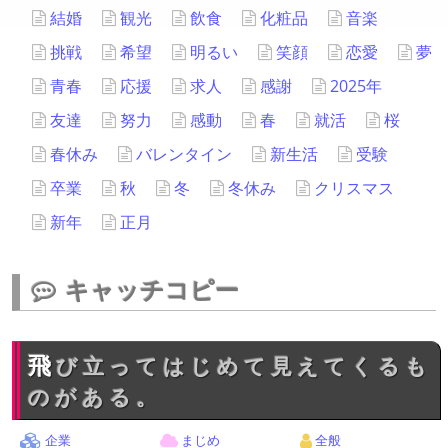
結婚
観光
飲食
化粧品
音楽
挑戦
希望
明るい
笑顔
恋愛
夢
青春
応援
求人
感謝
2025年
友達
努力
感動
春
就活
桜
春休み
バレンタイン
新生活
受験
卒業
秋
冬
冬休み
クリスマス
新年
正月
キャッチコピー
飛び立ってはじめて見えてくるも
のがある。
企業
まじめ
全般