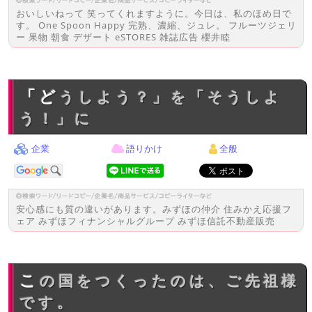
おいしいねって 笑ってくれますように。今日は、私のほめ日で
す。 One Spoon Happy 完熟、濃縮、ジュレ。 フルーツジェリ
ー 果物 朝食 デザート eSTORES 雑誌広告 櫻井睦
「どうしよう？」を「そうしよ
う！」に
企業
語りかけ
全般
安心感にも質の違いがあります。みずほの仲介 住みかえ応援フ
ェア みずほフィナンシャルグループ みずほ信託不動産販売
この国をつくったのは、ご先祖様
です。