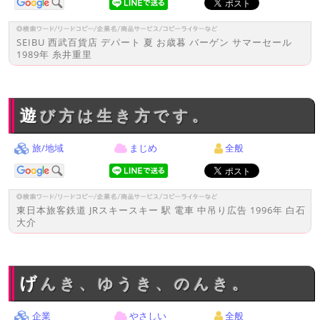
SEIBU 西武百貨店 デパート 夏 お歳暮 バーゲン サマーセール
1989年 糸井重里
遊び方は生き方です。
旅/地域
まじめ
全般
東日本旅客鉄道 JRスキースキー 駅 電車 中吊り広告 1996年 白石
大介
げんき、ゆうき、のんき。
企業
やさしい
全般