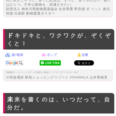
先に死んじゃった。捨てた記憶は、ずっと、捨てられない。願い
はひとつ。不幸な動物を、絶滅させたい。
財団法人 神奈川県動物愛護協会 生命尊重 野良猫 犬 ペット 責任
保護 白楽駅 動物愛護ポスター
ドキドキと、ワクワクが、ぞくぞ
くと！
旅/地域
ポップ
全般
小田急電鉄 駅前ショッピングリゾート VINAWALK 山本香穂里
未来を書くのは、いつだって、自
分だ。