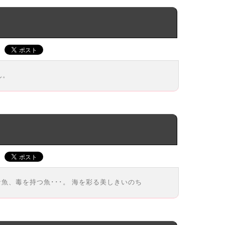
ん。
魚、毒を持つ魚･･･。 海を彩る美しきいのち