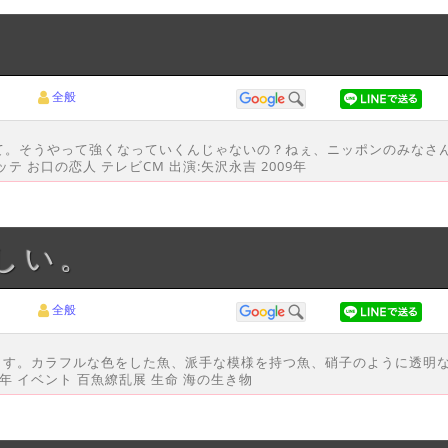
全般
て。そうやって強くなっていくんじゃないの？ねぇ、ニッポンのみなさ
ッテ お口の恋人 テレビCM 出演:矢沢永吉 2009年
しい。
全般
ます。カラフルな色をした魚、派手な模様を持つ魚、硝子のように透明な​
年 イベント 百魚繚乱展 生命 海の生き物