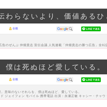
も伝わらないより、価値ある
全般
告のぜんぶ 仲畑貴志 宣伝会議 人気連載「仲畑貴志の勝つ広告」全82
を、僕は死ぬほど愛している。
全般
君。意味のないそれらを、僕は死ぬほど、愛している。
ド ジェイフォン モバイル 携帯電話 出演：永瀬正敏 キャシー・チャウ テ