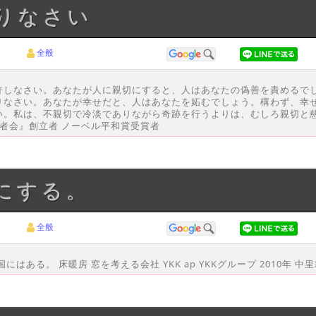
ありなさい
全般
許しなさい。あなたが人に親切にすると、人はあなたの偽善を責めるでし
りなさい。あなたが幸せだと、人はあなたを妬むでしょう。構わず、幸
い。私は、不親切で冷淡でありながら奇跡を行うよりは、むしろ親切と
教者会』創立者 ノーベル平和賞受賞者
色にする。
全般
る。 床暖房 窓を考える会社 YKK ap YKKグループ 2010年 中