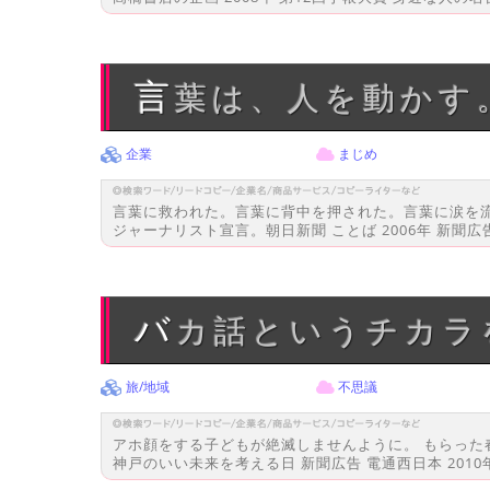
言葉は、人を動かす
企業
まじめ
言葉に救われた。言葉に背中を押された。言葉に涙を
ジャーナリスト宣言。朝日新聞 ことば 2006年 新聞広
バカ話というチカ
旅/地域
不思議
アホ顔をする子どもが絶滅しませんように。 もらった
神戸のいい未来を考える日 新聞広告 電通西日本 2010