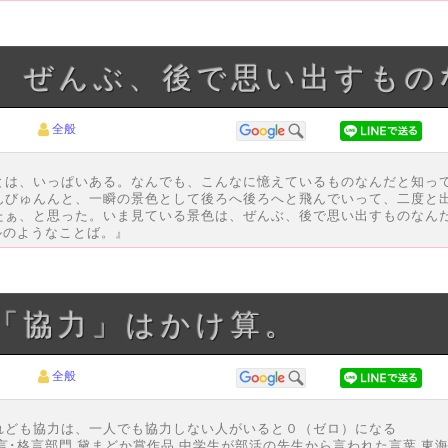
は、ぜんぶ、後で思い出すもの
全般
とは、いっぱいある。なんでも、こんなに憶えているものなんだと知っ
んびゅんんと、一瞬の景色として後ろへ後ろへと飛んでいって、二度と
たぁ、と思った。いま見ている景色は、ぜんぶ、後で思い出すものなん
ルのようなことば。』
。「協力」はかけ算。
全般
れども協力は、一人でも協力しない人がいると０（ゼロ）になる
の名言･格言部門 黛まどか賞作品 中学生が部活の先生から言われた言葉 東