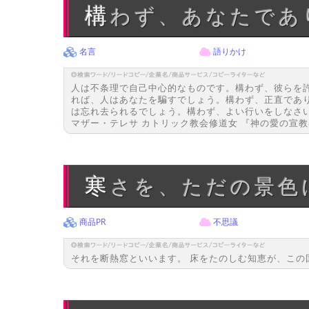
構わず、あなたで
名言
語りかけ
人は不条理で自己中心的なものです。構わず、彼らを
れば、人はあなたを騙すでしょう。構わず、正直であ
は忘れ去られるでしょう。構わず、よい行いをしなさ
マザー・テレサ カトリック教会修道女 『神の愛の宣
寒さを、ただの景
商品PR
不思議
それを断熱窓といいます。 床をたのしむ知恵が、この国にはあ