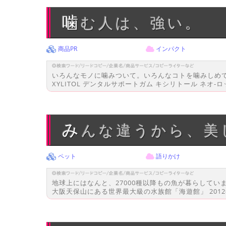
噛む人は、強い。
商品PR
インパクト
いろんなモノに噛みついて。いろんなコトを噛みしめ
XYLITOL デンタルサポートガム キシリトール ネオ-ロ
みんな違うから、美
ペット
語りかけ
地球上にはなんと、27000種以降もの魚が暮らしてい
大阪天保山にある世界最大級の水族館「海遊館」 2012