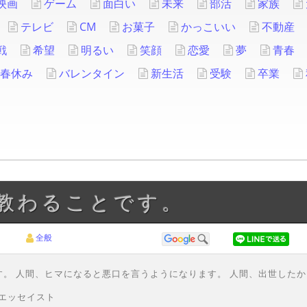
映画
ゲーム
面白い
未来
部活
家族
テレビ
CM
お菓子
かっこいい
不動産
戦
希望
明るい
笑顔
恋愛
夢
青春
春休み
バレンタイン
新生活
受験
卒業
は教わることです。
全般
。 人間、ヒマになると悪口を言うようになります。 人間、出世した
 エッセイスト