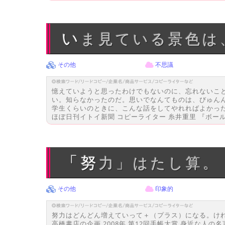
いま見ている景色
その他
不思議
憶えていようと思ったわけでもないのに、忘れないこ
い。知らなかったのだ。思いでなんてものは、びゅん
学生くらいのときに、こんな話をしてやれればよかっ
ほぼ日刊イトイ新聞 コピーライター 糸井重里 『ボー
「努力」はたし算
その他
印象的
努力はどんどん増えていって＋（プラス）になる。け
高橋書店の企画 2008年 第12回手帳大賞 身近な人