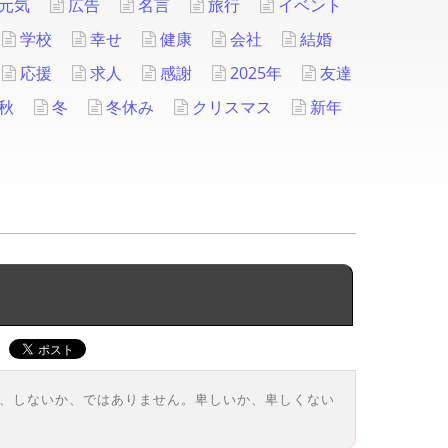
元気
広告
名言
旅行
イベント
学校
幸せ
健康
会社
結婚
応援
求人
感謝
2025年
友達
秋
冬
冬休み
クリスマス
新年
か、しないか、ではありません。卑しいか、卑しくない