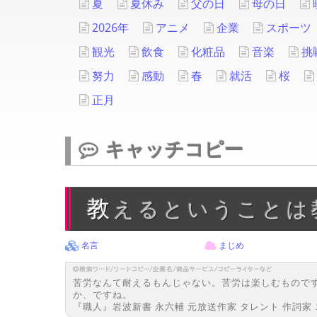
夏
夏休み
父の日
母の日
2026年
アニメ
企業
スポーツ
観光
飲食
化粧品
音楽
挑
努力
感動
春
就活
桜
正月
キャッチコピー
教えるということ
名言
まじめ
苦労なんて耐えるもんじゃない。苦労は楽しむものです
か、ですね。
『職人』岩波新書 永六輔 元放送作家 タレント 作詞家