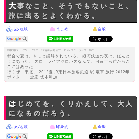
大事なこと、そうでもないこと、
旅に出るとよくわかる。
旅/地域
まじめ
全般
都会で夏は、きっと誤解されている。 銀河鉄道の夜は、ほんと
うにあった。 スローライフやロハスなんて、何百年も前からこ
こにはあった。
行くぜ、東北。 2012夏 JR東日本旅客鉄道 駅 電車 旅行 2012年
ポスター 一倉宏 坂本和加
はじめてを、くりかえして、大人
になるのだろう。
旅/地域
印象的
全般