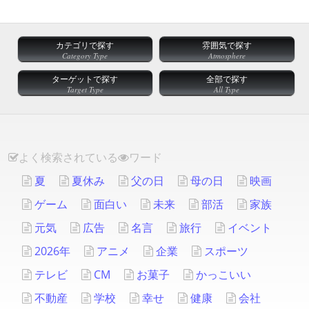
カテゴリで探す
雰囲気で探す
Category Type
Atmosphere
ターゲットで探す
全部で探す
Target Type
All Type
よく検索されている
ワード
夏
夏休み
父の日
母の日
映画
ゲーム
面白い
未来
部活
家族
元気
広告
名言
旅行
イベント
2026年
アニメ
企業
スポーツ
テレビ
CM
お菓子
かっこいい
不動産
学校
幸せ
健康
会社