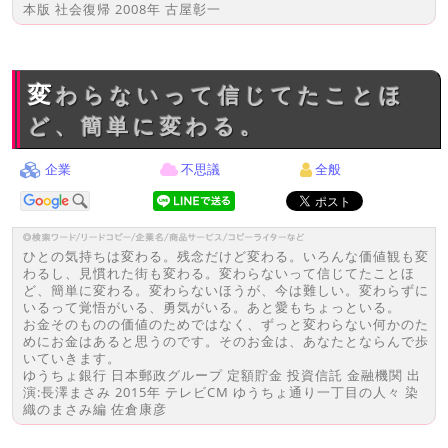
本版 社会復帰 2008年 古屋彰一
変わらないって信じてたことほ
ど、簡単に変わる。
企業
不思議
全般
ひとの気持ちは変わる。残念だけど変わる。いろんな価値観も変
わるし、見慣れた街も変わる。変わらないって信じてたことほ
ど、簡単に変わる。変わらないほうが、今は難しい。変わらずに
いるって覚悟がいる、勇気がいる。あと愛もちょっといる。
お金そのものの価値のためではなく、ずっと変わらない何かのた
めにお金はあると思うのです。そのお金は、あなたとならんで歩
いていきます。
ゆうちょ銀行 日本郵政グループ 定額貯金 投資信託 金融機関 出
演:長澤まさみ 2015年 テレビCM ゆうちょ通り一丁目の人々 染
織のまさみ編 佐倉康彦