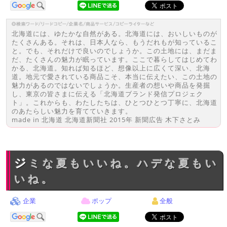
北海道には、ゆたかな自然がある。北海道には、おいしいものが
たくさんある。それは、日本人なら、もうだれもが知っているこ
と。でも、それだけで良いのでしょうか。この土地には、まだま
だ、たくさんの魅力が眠っています。ここで暮らしてはじめてわ
かる、北海道。知れば知るほど、想像以上に広くて深い、北海
道。地元で愛されている商品こそ、本当に伝えたい、この土地の
魅力があるのではないでしょうか。生産者の想いや商品を発掘
し、東京の皆さまに伝える「北海道ブランド発信プロジェク
ト」。これからも、わたしたちは、ひとつひとつ丁寧に、北海道
のあたらしい魅力を育てていきます。
made in 北海道 北海道新聞社 2015年 新聞広告 木下さとみ
ジミな夏もいいね。ハデな夏もい
いね。
企業
ポップ
全般