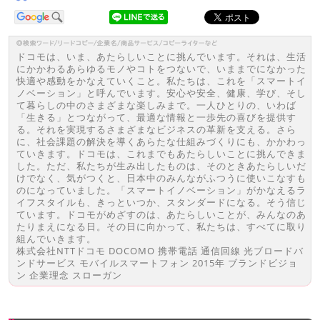
ドコモは、いま、あたらしいことに挑んでいます。それは、生活
にかかわるあらゆるモノやコトをつないで、いままでになかった
快適や感動をかなえていくこと。私たちは、これを「スマートイ
ノベーション」と呼んでいます。安心や安全、健康、学び、そし
て暮らしの中のさまざまな楽しみまで。一人ひとりの、いわば
「生きる」とつながって、最適な情報と一歩先の喜びを提供す
る。それを実現するさまざまなビジネスの革新を支える。さら
に、社会課題の解決を導くあらたな仕組みづくりにも、かかわっ
ていきます。ドコモは、これまでもあたらしいことに挑んできま
した。ただ、私たちが生み出したものは、そのときあたらしいだ
けでなく、気がつくと、日本中のみんながふつうに使いこなすも
のになっていました。「スマートイノベーション」がかなえるラ
イフスタイルも、きっといつか、スタンダードになる。そう信じ
ています。ドコモがめざすのは、あたらしいことが、みんなのあ
たりまえになる日。その日に向かって、私たちは、すべてに取り
組んでいきます。
株式会社NTTドコモ DOCOMO 携帯電話 通信回線 光ブロードバ
ンドサービス モバイルスマートフォン 2015年 ブランドビジョ
ン 企業理念 スローガン