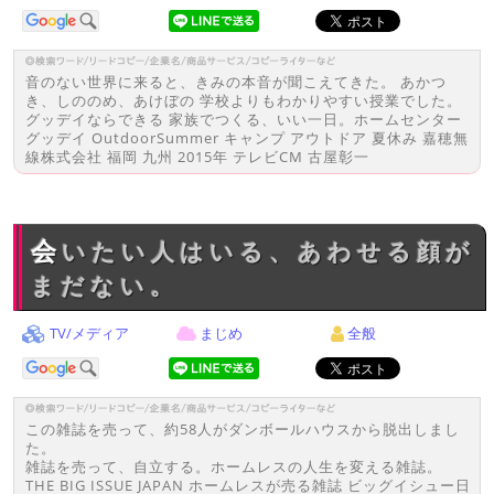
音のない世界に来ると、きみの本音が聞こえてきた。 あかつ
き、しののめ、あけぼの 学校よりもわかりやすい授業でした。
グッデイならできる 家族でつくる、いい一日。ホームセンター
グッデイ OutdoorSummer キャンプ アウトドア 夏休み 嘉穂無
線株式会社 福岡 九州 2015年 テレビCM 古屋彰一
会いたい人はいる、あわせる顔が
まだない。
TV/メディア
まじめ
全般
この雑誌を売って、約58人がダンボールハウスから脱出しまし
た。
雑誌を売って、自立する。ホームレスの人生を変える雑誌。
THE BIG ISSUE JAPAN ホームレスが売る雑誌 ビッグイシュー日