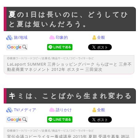
夏の1日は長いのに、どうしてひ
と夏は短いんだろう。
旅/地域
印象的
全般
LaLaport SUMMER 三井ショッピングパーク ららぽーと 三井不
動産商業マネジメント 2012年 ポスター 三田栄次
キミは、ことばから生まれ変わる
TV/メディア
語りかけ
全般
宣伝会議コピーライター養成講座 2015年 夏期 受講生募集 雑誌