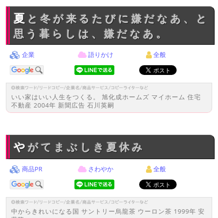
夏と冬が来るたびに嫌だなあ、と
思う暮らしは、嫌だなあ。
企業
語りかけ
全般
いい家はいい人生をつくる。 旭化成ホームズ マイホーム 住宅
不動産 2004年 新聞広告 石川英嗣
やがてまぶしき夏休み
商品PR
さわやか
全般
中からきれいになる国 サントリー烏龍茶 ウーロン茶 1999年 安