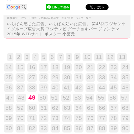
いちばん感じた広告、いちばん効いた広告。 第45回フジサンケ
イグループ広告大賞 フジテレビ グーチョキパー ジャンケン
2015年 WEBサイト ポスター 小藥元
1
2
3
4
5
6
7
8
9
10
11
12
13
14
15
16
17
18
19
20
21
22
23
24
25
26
27
28
29
30
31
32
33
34
35
36
37
38
39
40
41
42
43
44
45
46
49
47
48
50
51
52
53
54
55
56
57
58
59
60
61
62
63
64
65
66
67
68
69
70
71
72
73
74
75
76
77
78
79
80
81
82
83
84
85
86
87
88
89
90