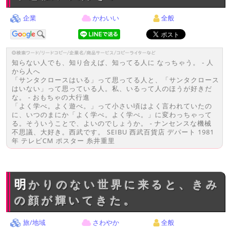
企業
かわいい
全般
知らない人でも、知り合えば、知ってる人に なっちゃう。 - 人
から人へ
「サンタクロースはいる」って思ってる人と、「サンタクロース
はいない」って思っている人。私、いるって人のほうが好きだ
な。 - おもちゃの大行進
「よく学べ。よく遊べ。」って小さい頃はよく言われていたの
に、いつのまにか「よく学べ。よく学べ。」に変わっちゃって
る。そういうことで、よいのでしょうか。 - ナンセンスな機械
不思議、大好き。西武です。 SEIBU 西武百貨店 デパート 1981
年 テレビCM ポスター 糸井重里
明かりのない世界に来ると、きみ
の顔が輝いてきた。
旅/地域
さわやか
全般