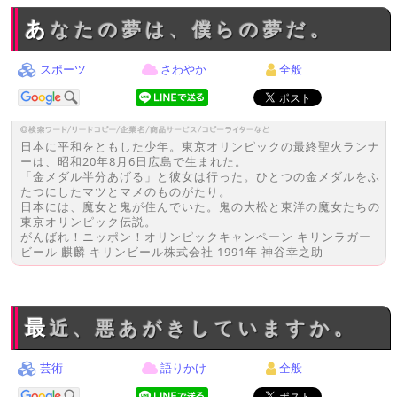
あなたの夢は、僕らの夢だ。
スポーツ
さわやか
全般
日本に平和をともした少年。東京オリンピックの最終聖火ランナ
ーは、昭和20年8月6日広島で生まれた。
「金メダル半分あげる」と彼女は行った。ひとつの金メダルをふ
たつにしたマツとマメのものがたり。
日本には、魔女と鬼が住んでいた。鬼の大松と東洋の魔女たちの
東京オリンピック伝説。
がんばれ！ニッポン！オリンピックキャンペーン キリンラガー
ビール 麒麟 キリンビール株式会社 1991年 神谷幸之助
最近、悪あがきしていますか。
芸術
語りかけ
全般