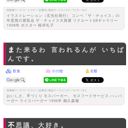
イラストレーション（玄光社発行） コンペ「ザ・チョイス」の
年度賞の展覧会 ザ・チョイス大賞展 リクルートG8ギャラリー
1998年 ポスター 根岸礼子
また来るわ 言われるんが いちば
んです。
飲食
その他
全般
おいしさ、手づくり モスバーガー。 モスフードサービス ハンバ
ーガー ライスバーガー 1996年 鵜久森徹
不思議、大好き。