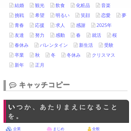
結婚
観光
飲食
化粧品
音楽
挑戦
希望
明るい
笑顔
恋愛
夢
青春
応援
求人
感謝
2025年
友達
努力
感動
春
就活
桜
春休み
バレンタイン
新生活
受験
卒業
秋
冬
冬休み
クリスマス
新年
正月
キャッチコピー
いつか、あたりまえになること
を。
企業
まじめ
全般