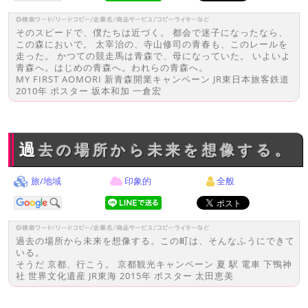
そのスピードで、僕たちは近づく。 都会で迷子になったなら、
この森においで。 太宰治の、寺山修司の青春も、このレールを
走った。 かつての競走馬は青森で、母になっていた。 いよいよ
青森へ。はじめの青森へ。われらの青森へ。
MY FIRST AOMORI 新青森開業キャンペーン JR東日本旅客鉄道
2010年 ポスター 坂本和加 一倉宏
過去の場所から未来を想像する。
旅/地域
印象的
全般
過去の場所から未来を想像する。この町は、そんなふうにできて
いる。
そうだ 京都、行こう。 京都観光キャンペーン 夏 駅 電車 下鴨神
社 世界文化遺産 JR東海 2015年 ポスター 太田恵美