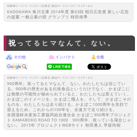
KADOKAWA 角川文庫 2014年度 第63回 朝日広告賞 新しい広告
の提案 一般公募の部 グランプリ 時田侑季
祝ってるヒマなんて、ない。
その他
インパクト
全般
900周年。祝ってるヒマなんて、ない。わたしたちは信じてい
る。900年の歴史がある伝統食品というだけでなく、かまぼこに
は無限の可能性が秘められていると。わたしたちは変えていく。
かまぼこのイメージを。かまぼこ職人を。そして、かまぼこその
ものを。わたしたちは走り続ける。かまぼこ1000周年を笑顔で
迎えるため、これからの100年を、全速力で走り続ける。
全国蒲鉾水産加工業協同組合連合会 かまぼこ900周年プロジェク
ト KAMABOKO ROAD TO 1000 900周年、祝っている場合じゃ
ない。 2015年 プロジェクトWEBサイト 秋田勇人 早坂尚樹