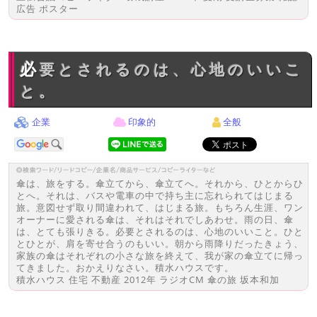
広告 ポスター
必要とされるのは、心地のいいこ
と。
企業
印象的
全般
傘は、旅をする。傘立てから、傘立てへ。それから、ひとからひ
とへ。それは、バスや電車の中で持ち主に忘れられてはじまる
旅。意図せず取り間違われて、はじまる旅。もちろん生涯、ワン
オーナーに愛される傘は、それはそれでしあわせ。雨の日、傘
は、とても張りきる。必要とされるのは、心地のいいこと。ひと
とひとが、肩を寄せ合うのもいい。朝から雨降りだったきょう、
家族の傘はそれぞれの小さな旅を終えて、我が家の傘立てに帰っ
てきました。おかえりなさい。積水ハウスです。
積水ハウス 住宅 不動産 2012年 ラジオCM 傘の旅 坂本和加