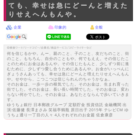
ても、幸せは急にどーんと増えた
りせえへんもんや。
企業
印象的
全般
何を信じるかや。んー、親のこと、子のこと、友だちのこと、街
のこと。もちろん、自分のこともや。何でもええ。その信じたこ
とのためにお金はあるんや。その信じたもんと、少しずつ前に進
むために、少しずつ愛し合うためにあるんや。お金がいっぺんに
ぎょうさんあっても、幸せは急にどーんと増えたりせえへんもん
や。せやから、こつこつは信じられんのちゃうかなぁ。
そのお金は、一歩一歩の根気でした。そのお金は、生まれ育った
街でした。そのお金は、長い長い時間でした。そのお金は、変わ
らない何かでした。そのお金は、あなたとならんで歩いていきま
す。
ゆうちょ銀行 日本郵政グループ 定額貯金 投資信託 金融機関 出
演:佐藤健 長澤まさみ 笑福亭鶴瓶 原日出子 2015年 テレビCM ゆ
うちょ通り一丁目の人々 4人それぞれのお金篇 佐倉康彦