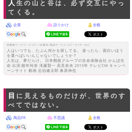
人生の山と谷は、必ず交互にやっ
てくる。
企業
語りかけ
全般
人はいつでも、たぶん何かを探してる。 迷ったら、面白いほう
を選べばいいんじゃないでしょうか？
人生は、夢だらけ。 日本郵政グループの生命保険会社 かんぽ生
命 出演:能年玲奈 滝藤賢一 高見奈央 2015年 テレビCM キャンペ
ーンサイト 動画 志伯健太郎 春原伸也
目に見えるものだけが、世界のす
べてではない。
商品PR
不思議
全般