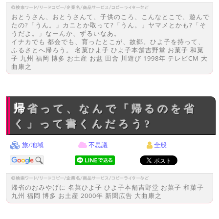
おとうさん、おとうさんて、子供のころ、こんなとこで、遊んで
たの?「うん。」カニとか取って?「うん。」ヤマメとかも?「そ
うだよ。」なーんか、ずるいなあ。
イナカでも 都会でも、育ったとこが、故郷。ひよ子を持って、
ふるさとへ帰ろう。 名菓ひよ子 ひよ子本舗吉野堂 お菓子 和菓
子 九州 福岡 博多 お土産 お盆 田舎 川遊び 1998年 テレビCM 大
曲康之
帰省って、なんで「帰るのを省
く」って書くんだろう?
旅/地域
不思議
全般
帰省のおみやげに 名菓ひよ子 ひよ子本舗吉野堂 お菓子 和菓子
九州 福岡 博多 お土産 2000年 新聞広告 大曲康之