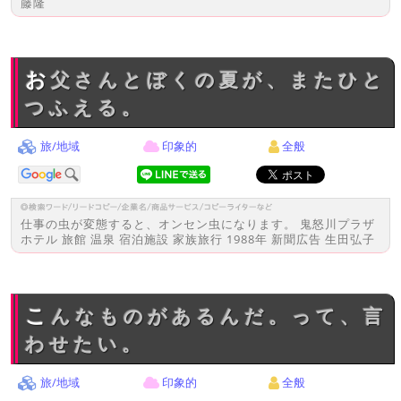
藤隆
お父さんとぼくの夏が、またひと
つふえる。
旅/地域
印象的
全般
仕事の虫が変態すると、オンセン虫になります。 鬼怒川プラザ
ホテル 旅館 温泉 宿泊施設 家族旅行 1988年 新聞広告 生田弘子
こんなものがあるんだ。って、言
わせたい。
旅/地域
印象的
全般