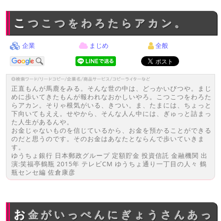
こつこつをわろたらアカン。
企業
まじめ
全般
正直もんが馬鹿をみる。そんな世の中は、どっかいびつや。まじ
めに歩いてきたもんが報われなおかしいやろ。こつこつをわろた
らアカン。そりゃ根気がいる、きつい。ま、たまには、ちょっと
下向いてもええ。せやから、そんな人ん中には、ぎゅっと詰まっ
た人生があるんや。
お金じゃないものを信じているから、お金を預かることができる
のだと思うのです。そのお金はあなたとならんで歩いていきま
す。
ゆうちょ銀行 日本郵政グループ 定額貯金 投資信託 金融機関 出
演:笑福亭鶴瓶 2015年 テレビCM ゆうちょ通り一丁目の人々 鶴
瓶センセ編 佐倉康彦
お金がいっぺんにぎょうさんあっ