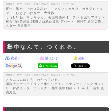
夏だ。海だ。それは常識だ。 アタマもカラダ。カラダもアタ
マ。 ほどよい狭さの、大世界。
うれしいね、サッちゃん。 有楽町西武オープン 有楽町マリオン
複合型商業施設 SEIBU 西武百貨店 デパート 1984年 新聞広告 ポ
スター 糸井重里
集中なんて、つくれる。
商品PR
語りかけ
全般
メカニズムはもう、わかっている。
頭脳派エナジードリンク集中リゲイン エナジードリンク サント
リー食品インターナショナル 集中実験動画 2015年 上田浩和 眞
鍋海里