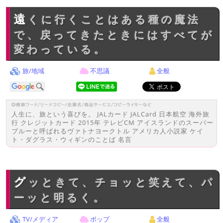
遠くに行くことはある種の魔法
で、戻ってきたときにはすべてが
変わっている。
旅/地域
不思議
全般
人生に、旅という喜びを。 JALカード JALCard 日本航空 海外旅
行 クレジットカード 2015年 テレビCM アイスランドのスーパー
ブルーと呼ばれるヴァトナヨークトル アメリカ人小説家 ケイ
ト・ダグラス・ウィギンのことば 名言
グッときて、チョッと笑えて、パ
ーッと明るく。
TV/メディア
ポップ
全般