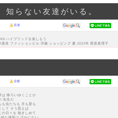
と、知らない友達がいる。
若者
HING ハイブリッドを楽しもう
希亜良 ファッションビル 洋服 ショッピング 夏 2025年 尾形真理子
全般
界は 移ろいゆくことか
の 先生だ
ちも虫たちも 月も星も
として そう思えば
この日々を 抱きしめて
幸福な場所は ほかにない