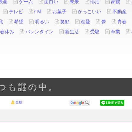
映画
ゲーム
面白い
未来
部活
家族
テレビ
CM
お菓子
かっこいい
不動産
戦
希望
明るい
笑顔
恋愛
夢
青春
春休み
バレンタイン
新生活
受験
卒業
いつも謎の中。
全般