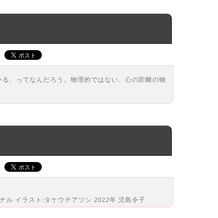
。
いる、ってなんだろう。物理的ではない、心の距離の物
ショナル イラスト:タケウチアツシ 2022年 児島令子