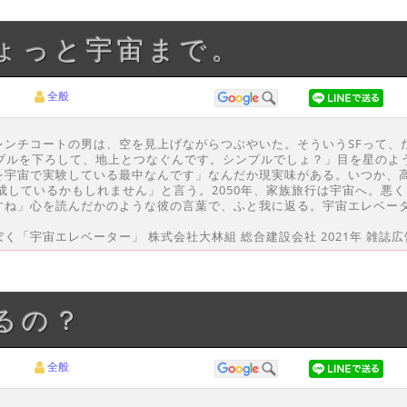
ちょっと宇宙まで。
全般
レンチコートの男は、空を見上げながらつぶやいた。そういうSFって、
ーブルを下ろして、地上とつなぐんです。シンプルでしょ？」目を星のよ
を宇宙で実験している最中なんです」なんだか現実味がある。いつか、
完成しているかもしれません」と言う。2050年、家族旅行は宇宙へ。悪
すね」心を読んだかのような彼の言葉で、ふと我に返る。宇宙エレベー
とぼく「宇宙エレベーター」 株式会社大林組 総合建設会社 2021年 雑誌広
るの？
全般