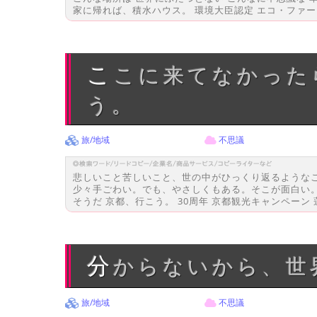
家に帰れば、積水ハウス。 環境大臣認定 エコ・ファース
ここに来てなかったら、わたし 明日もまた同じこと、考えていたと思
う。
旅/地域
不思議
悲しいこと苦しいこと、世の中がひっくり返るような
少々手ごわい。でも、やさしくもある。そこが面白い
そうだ 京都、行こう。 30周年 京都観光キャンペーン 蓮
分からないから、
旅/地域
不思議