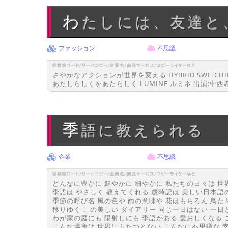
わたしには、友達
ファッション
不思議
さやかなアクションが世界を変える HYBRID SWITC
あたしらしくをあたらしく LUMINE ルミネ 出演:中西
季語に教えられる
企業
不思議
どんなに豊かに 鮮やかに 細やかに 私たちの日々は 世
季語は やさしく 教えてくれる 歳時記は 美しい日本語
季節の呼び名 風の色や 雨の意味や 花はもちろん 鳥た
移りゆく この美しい ダイアリー 同じ一日はない 一日
わが家の庭にも 陽射しにも 季語がある 愛おしくなる 
こんな場所は 世界にふたつとない こんなに不思議な 