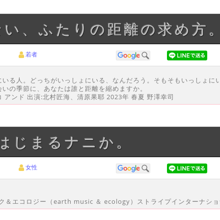
せない、ふたりの距離の求め方
若者
にいる人。どっちがいっしょにいる、なんだろう。そもそもいっしょに
会いの季節に、あなたは誰と距離を縮めますか。
nd… ニコ アンド 出演:北村匠海、清原果耶 2023年 春夏 野澤幸司
ばはじまるナニか。
女性
ク＆エコロジー（earth music ＆ ecology）ストライプインターナ