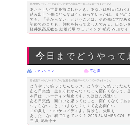
あたらしい世界を前にしたとき、あなたは明日にわく
踏み出した先にどんな日々が待っているかは、まだ誰
でも、「分からない」ということは、その先に学びあ
初めてのことも、興味を持って楽しんでみる。出会い
軽井沢高原教会 結婚式場 ウェディング 挙式 WEBサイ
今日までどうやっ
ファッション
不思議
どうやって笑ってだんだっけ。どうやって怒ってだん
ある日突然、生き方わかんなくなって面白くなろう。
本日は、ルーティン禁止です。のほほん推進中。
ある日突然、面白いと思ってたこと、面白くなくてあ
つまらないこと、つまらなくなくてああ面白い。
この夏も、いつかコメディよ。冒険も。失敗も。
あした、なに着て生きていく？ 2023 SUMMER COLL
年 夏 児島令子