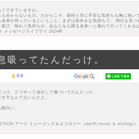
わくできていますか。
にも分からないもの。だからこそ、期待と共に不安な気持ちも胸に抱い
る未来が待っているということ。まずは前向きな気持ちで、 明日を見つ
を喜び、味わう気持ちが、あなたを心躍る未来へと連れて行ってくれる
ト メッセージライブラリ 2024年
て息吸ってたんだっけ。
若者
だっけ。どうやって涙出して傷ついてだんだっけ。
生き方なんてないんだよ。
あ面白い。
ECTION アース ミュージック＆エコロジー（earth music ＆ ecol