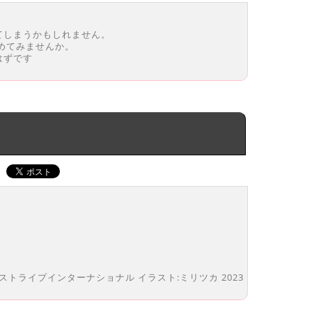
てしまうかもしれません。
めてみませんか。
はずです
ogy）ストライプインターナショナル イラスト:ミリツカ 2023