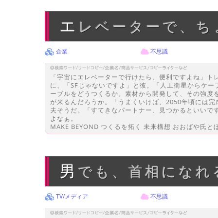
エレベーターで、
企業
不思議
「宇宙にエレベーターで行けたら、便利ですよね」ト
に、「SFじゃないですよ」と彼。「人工衛星からケ
ーブルをどうつくるか。素材から開発して、その強度
が来るんだろうか。「うまくいけば、2050年頃には
夫そうだ。「すてきなパートナー、見つかるといいで
よなぁ。
MAKE BEYOND つくるを拓く 未来構想 おおばや氏
男でも、首相になれ
TV/メディア
不思議