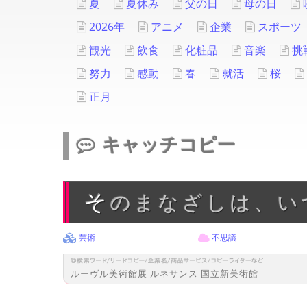
夏
夏休み
父の日
母の日
2026年
アニメ
企業
スポーツ
観光
飲食
化粧品
音楽
挑
努力
感動
春
就活
桜
正月
キャッチコピー
そのまなざしは、
芸術
不思議
ルーヴル美術館展 ルネサンス 国立新美術館