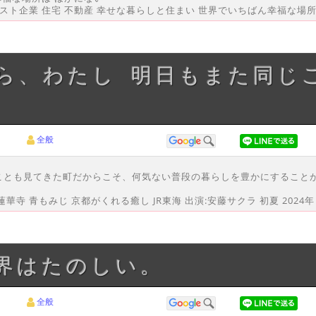
ト企業 住宅 不動産 幸せな暮らしと住まい 世界でいちばん幸福な場所 2
全般
ことも見てきた町だからこそ、何気ない普段の暮らしを豊かにすること
。
華寺 青もみじ 京都がくれる癒し JR東海 出演:安藤サクラ 初夏 2024年
世界はたのしい。
全般