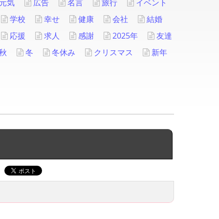
元気
広告
名言
旅行
イベント
学校
幸せ
健康
会社
結婚
応援
求人
感謝
2025年
友達
秋
冬
冬休み
クリスマス
新年