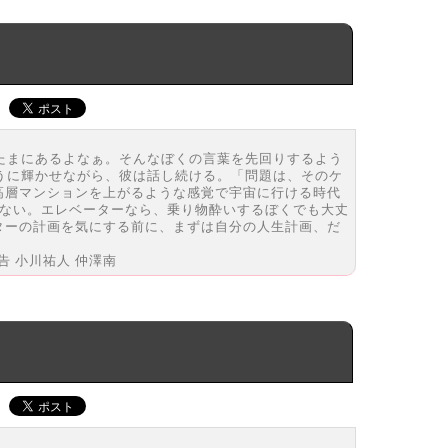
たまにあるよなぁ。そんなぼくの言葉を先回りするよう
うに輝かせながら、彼は話し続ける。「問題は、そのケ
高層マンションを上がるような感覚で宇宙に行ける時代
くない。エレベーターなら、乗り物酔いするぼくでも大丈
ターの計画を気にする前に、まずは自分の人生計画、だ
告 小川祐人 仲澤南