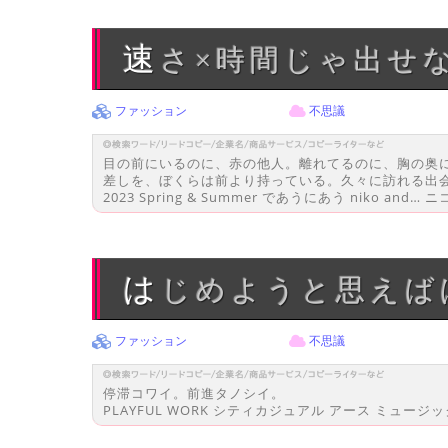
速さ×時間じゃ出
ファッション
不思議
目の前にいるのに、赤の他人。離れてるのに、胸の奥
差しを、ぼくらは前より持っている。久々に訪れる出
2023 Spring & Summer であうにあう niko a
はじめようと思え
ファッション
不思議
停滞コワイ。前進タノシイ。
PLAYFUL WORK シティカジュアル アース ミュージッ