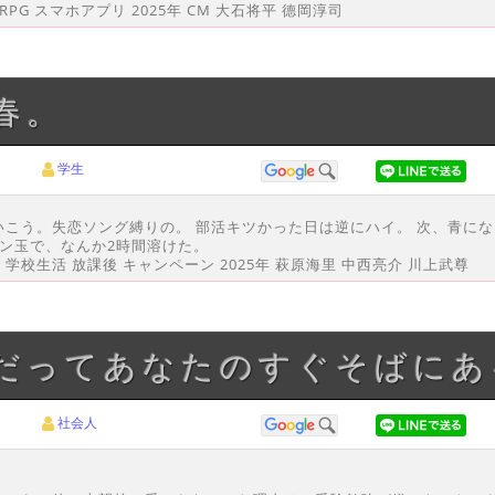
G スマホアプリ 2025年 CM 大石将平 德岡淳司
春。
学生
ケいこう。失恋ソング縛りの。 部活キツかった日は逆にハイ。 次、青に
ポン玉で、なんか2時間溶けた。
 学校生活 放課後 キャンペーン 2025年 萩原海里 中西亮介 川上武尊
つだってあなたのすぐそばに
社会人