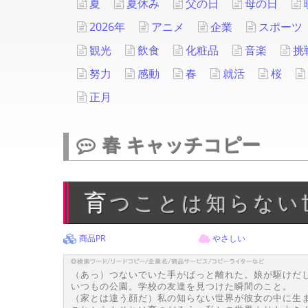
夏
夏休み
父の日
母の日
2026年
アニメ
企業
スポーツ
観光
飲食
化粧品
音楽
挑
努力
感動
春
就活
桜
正月
春 キャッチコピー
育つことは知らな
商品PR
やさしい
（あっ）つないでいた手がぱっと離れた。娘が駆けだ
いつもの公園。学校の友達を見つけた瞬間のこと。
（家とは違う顔だ）私の知らない世界が彼女の中に生