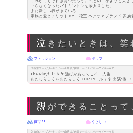
これからもそれは育つだろう。私との世界よりも大き
いらなくなったバトミントンを素振りした。
また新しい春がきている。
家族と愛とメリット KAO 花王 ヘアケアブランド 家族
泣きたいときは、
ファッション
ポップ
The Playful Shift 遊びがあってこそ、人生
あたしらしくをあたらしく LUMINE ルミネ 出演:椿 フ
親ができることっ
商品PR
やさしい