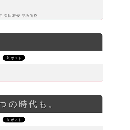
年 栗田雅俊 早坂尚樹
いつの時代も。