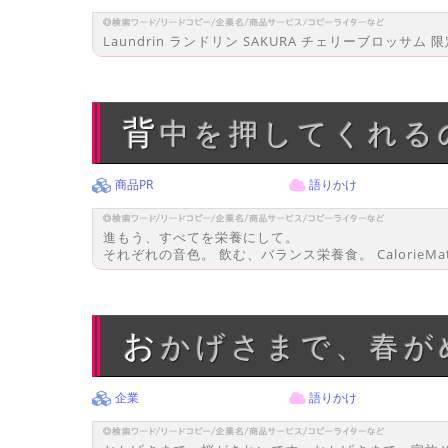
Laundrin ランドリン SAKURA チェリーブロッ
背中を押してくれ
商品PR
語りかけ
進もう、すべてを栄養にして。
それぞれの音色。 飲む、バランス栄養食。 CalorieMat
おかげさまで、春
企業
語りかけ