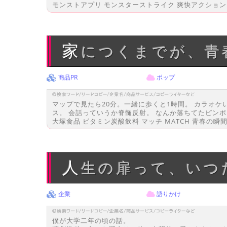
モンストアプリ モンスターストライク 爽快アクションRP
家につくまでが、青
商品PR
ポップ
マップで見たら20分。一緒に歩くと1時間。 カラオ
ス。 会話っていうか脊髄反射。 なんか落ちてたピン
大塚食品 ビタミン炭酸飲料 マッチ MATCH 青春の瞬間
人生の扉って、い
企業
語りかけ
僕が大学二年の頃の話。