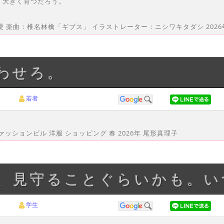
く大きく育つだろう。
愛 楽曲：椎名林檎「ギブス」 イラストレーター：ニシワキタダシ 2026
笑わせろ。
若者
ァッションビル 洋服 ショッピング 春 2026年 尾形真理子
て、見守ることぐらいかも。
学生