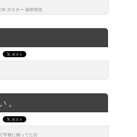
ビCM ポスター 福部明浩
い。
まで学校に残ってた日