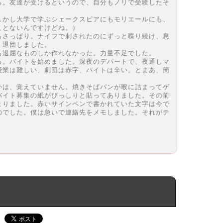
ら。友達が受けるというので、自分もノリで受験したそ
しかし大学で学ぶシェークスピアにもモリエールにも、
ことないんですけどね。）
らさっぱり。ナイフで刺されたのにずっと喋り続け、息
、退団しました。
も退屈なものしか作れなかった。力量不足でした。
る。バイトを始めました。深夜のデパートで、夜通しマ
授業は難しい、劇団は赤字、バイトは辛い。とまあ、簡
かは、覚えていません。焼きそばパンが喉に詰まってゲ
バイト募集の紙がびっしりと貼ってありました。その前
まりました。赤いサインペンで書かれていた文字は今で
のでした。僕は急いで連絡先をメモしました。それがテ