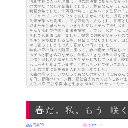
演劇学科に入った理由は、他の志望校に受からなかっ
の大学だけなぜか合格してしまい、舞台なんかほとん
映画少年でした。十四歳の時にスピルバーグ監督の「
「ジョーズ」のワクワクはありませんでした。演劇は
先輩が作った劇団に、半ば強制的に入らされ、役者と
絶えたかと思ったら、いきなり立ち上がって踊り出す
そんな流れで仲間と劇団を旗揚げ。でも、お客さんは
それでも劇団は続けました。授業に興味がなかったの
ネキンを移動させる仕事。お金にはなりましたが、自
単に言ってしまえば八方塞がりの日々でした。
学食の扉の前の大階段に座って、春の暖かい日差しの
ホゲホと咳き込みながら、学食の大きなガラス扉を開
に僕と同じ八方塞がりの学生がたむろしています。喫
もはっきり覚えています。「君もテレビで働いてみな
レビの世界に足を踏み入れた第一歩でした。
人生の扉って、いつだってあなたのすぐそばにあるん
今日、冒険の1ページ目。新社会人おめでとうございま
人生の扉 三谷幸喜 水と生きる SUNTORY サントリー
春だ。私。もう 咲
商品PR
かわいい