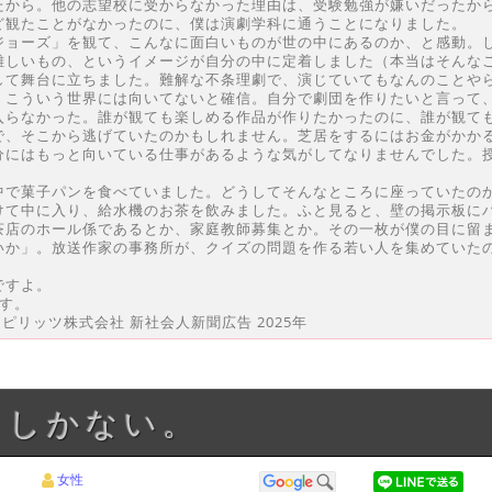
たから。他の志望校に受からなかった理由は、受験勉強が嫌いだったか
ど観たことがなかったのに、僕は演劇学科に通うことになりました。
ジョーズ」を観て、こんなに面白いものが世の中にあるのか、と感動。
難しいもの、というイメージが自分の中に定着しました（本当はそんな
して舞台に立ちました。難解な不条理劇で、演じていてもなんのことや
。こういう世界には向いてないと確信。自分で劇団を作りたいと言って
入らなかった。誰が観ても楽しめる作品が作りたかったのに、誰が観て
で、そこから逃げていたのかもしれません。芝居をするにはお金がかか
分にはもっと向いている仕事があるような気がしてなりませんでした。
中で菓子パンを食べていました。どうしてそんなところに座っていたの
けて中に入り、給水機のお茶を飲みました。ふと見ると、壁の掲示板に
茶店のホール係であるとか、家庭教師募集とか。その一枚が僕の目に留
いか」。放送作家の事務所が、クイズの問題を作る若い人を集めていた
ですよ。
す。
スピリッツ株式会社 新社会人新聞広告 2025年
くしかない。
女性