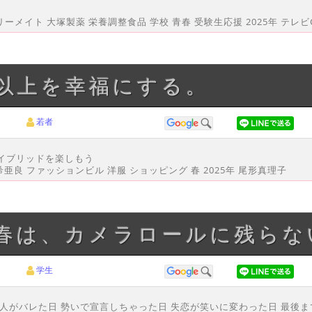
食 カロリーメイト 大塚製薬 栄養調整食品 学校 青春 受験生応援 2025年 テレ
り以上を幸福にする。
若者
 ハイブリッドを楽しもう
希亜良 ファッションビル 洋服 ショッピング 春 2025年 尾形真理子
青春は、カメラロールに残らな
学生
な人がバレた日 勢いで宣言しちゃった日 失恋が笑いに変わった日 最後