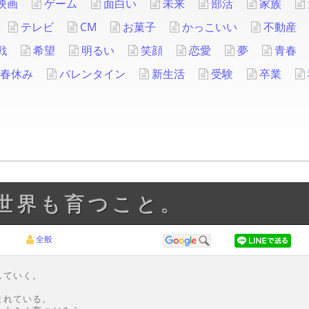
映画
ゲーム
面白い
未来
部活
家族
テレビ
CM
お菓子
かっこいい
不動産
戦
希望
明るい
笑顔
恋愛
夢
青春
春休み
バレンタイン
新生活
受験
卒業
い世界も育つこと。
全般
していく。
まれている。