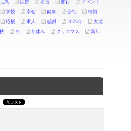
元気
広告
名言
旅行
イベント
学校
幸せ
健康
会社
結婚
応援
求人
感謝
2025年
友達
秋
冬
冬休み
クリスマス
新年