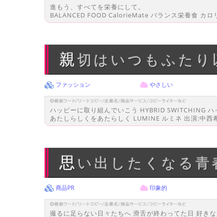
進もう、すべてを栄養にして。
BALANCED FOOD CalorieMate バランス栄養
親切はいつもふた
ファッション
やさしい
ハッピーに取り組んでいこう HYBRID SWITCHING
あたしらしくをあたらしく LUMINE ルミネ 出演:中西
思い出したくなる
商品PR
印象的
撮るに足らない日々たちへ 滑舌が終わってた日 好き