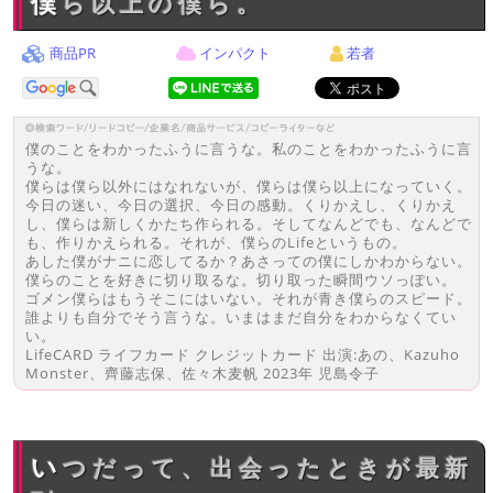
僕ら以上の僕ら。
商品PR
インパクト
若者
僕のことをわかったふうに言うな。私のことをわかったふうに言
うな。
僕らは僕ら以外にはなれないが、僕らは僕ら以上になっていく。
今日の迷い、今日の選択、今日の感動。くりかえし、くりかえ
し、僕らは新しくかたち作られる。そしてなんどでも、なんどで
も、作りかえられる。それが、僕らのLifeというもの。
あした僕がナニに恋してるか？あさっての僕にしかわからない。
僕らのことを好きに切り取るな。切り取った瞬間ウソっぽい。
ゴメン僕らはもうそこにはいない。それが青き僕らのスピード。
誰よりも自分でそう言うな。いまはまだ自分をわからなくてい
い。
LifeCARD ライフカード クレジットカード 出演:あの、Kazuho
Monster、齊藤志保、佐々木麦帆 2023年 児島令子
いつだって、出会ったときが最新