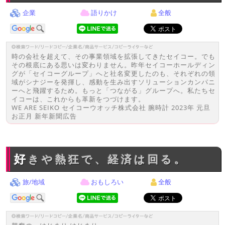
企業
語りかけ
全般
時の会社を超えて、その事業領域を拡張してきたセイコー。でも
その根底にある思いは変わりません。昨年セイコーホールディン
グが「セイコーグループ」へと社名変更したのも、それぞれの領
域がシナジーを発揮し、感動を生み出すソリューションカンパニ
ーへと飛躍するため。もっと「つながる」グループへ。私たちセ
イコーは、これからも革新をつづけます。
WE ARE SEIKO セイコーウオッチ株式会社 腕時計 2023年 元旦
お正月 新年新聞広告
好きや熱狂で、経済は回る。
旅/地域
おもしろい
全般