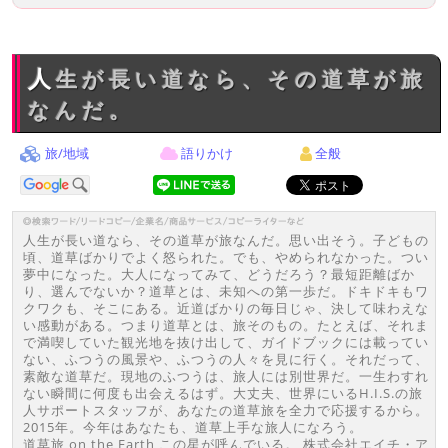
人生が長い道なら、その道草が旅
なんだ。
旅/地域
語りかけ
全般
人生が長い道なら、その道草が旅なんだ。思い出そう。子どもの
頃、道草ばかりでよく怒られた。でも、やめられなかった。つい
夢中になった。大人になってみて、どうだろう？最短距離ばか
り、選んでないか？道草とは、未知への第一歩だ。ドキドキもワ
クワクも、そこにある。近道ばかりの毎日じゃ、決して味わえな
い感動がある。つまり道草とは、旅そのもの。たとえば、それま
で満喫していた観光地を抜け出して、ガイドブックには載ってい
ない、ふつうの風景や、ふつうの人々を見に行く。それだって、
素敵な道草だ。現地のふつうは、旅人には別世界だ。一生わすれ
ない瞬間に何度も出会えるはず。大丈夫、世界にいるH.I.S.の旅
人サポートスタッフが、あなたの道草旅を全力で応援するから。
2015年。今年はあなたも、道草上手な旅人になろう。
道草旅 on the Earth この星が呼んでいる。 株式会社エイチ・ア