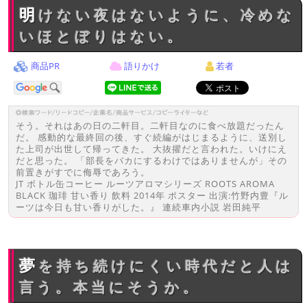
明けない夜はないように、冷めな
いほとぼりはない。
商品PR
語りかけ
若者
そう。それはあの日の二軒目。二軒目なのに食べ放題だったん
だ。 感動的な最終回の後、すぐ続編がはじまるように、送別し
た上司が出世して帰ってきた。 大抜擢だと言われた。いけにえ
だと思った。 「部長をバカにするわけではありませんが」その
前置きがすでに侮辱であろう。
JT ボトル缶コーヒー ルーツアロマシリーズ ROOTS AROMA
BLACK 珈琲 甘い香り 飲料 2014年 ポスター 出演:竹野内豊『ル
ーツは今日も甘い香りがした。』 連続車内小説 岩田純平
夢を持ち続けにくい時代だと人は
言う。本当にそうか。