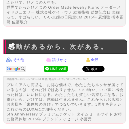
ふたりで、ひとつの人生を。
世界でたったひとつの Order Made Jewelry K.uno オーダーメ
イドジュエリー 株式会社ケイ・ウノ 結婚指輪 結婚記念日 夫婦
って、すばらしい。 いい夫婦の日限定CM 2015年 廣畑聡 橋本晋
明 佐藤敬介
感動があるから、次がある。
その他
語りかけ
全般
プレミアムな商品を、お得な価格で。わたしたちルクサが届けて
いるものは、それだけではありません。いい物や、いい事に出会
った日は、いい日になる。わたしたちも嬉しい気持ちになる。お
得だから。だけでは、感動は生まれません。これからもお店様と
お客様を「未体験の喜び」でつないでいきます。5周年を迎えた
これからのLUXAにご期待ください。
5th Anniversary プレミアムチケット タイムセールサイト お得
に贅沢体験 2015年 ブランドメッセージ 小藥元