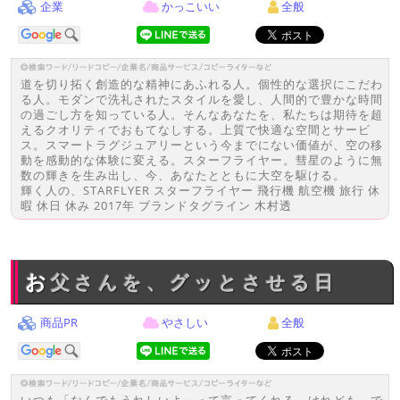
企業
かっこいい
全般
道を切り拓く創造的な精神にあふれる人。個性的な選択にこだわ
る人。モダンで洗礼されたスタイルを愛し、人間的で豊かな時間
の過ごし方を知っている人。そんなあなたを、私たちは期待を超
えるクオリティでおもてなしする。上質で快適な空間とサービ
ス。スマートラグジュアリーという今までにない価値が、空の移
動を感動的な体験に変える。スターフライヤー。彗星のように無
数の輝きを生み出し、今、あなたとともに大空を駆ける。
輝く人の、STARFLYER スターフライヤー 飛行機 航空機 旅行 休
暇 休日 休み 2017年 ブランドタグライン 木村透
お父さんを、グッとさせる日
商品PR
やさしい
全般