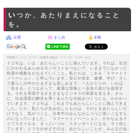
いつか、あたりまえになること
を。
企業
まじめ
全般
ドコモは、いま、あたらしいことに挑んでいます。それは、生活
にかかわるあらゆるモノやコトをつないで、いままでになかった
快適や感動をかなえていくこと。私たちは、これを「スマートイ
ノベーション」と呼んでいます。安心や安全、健康、学び、そし
て暮らしの中のさまざまな楽しみまで。一人ひとりの、いわば
「生きる」とつながって、最適な情報と一歩先の喜びを提供す
る。それを実現するさまざまなビジネスの革新を支える。さら
に、社会課題の解決を導くあらたな仕組みづくりにも、かかわっ
ていきます。ドコモは、これまでもあたらしいことに挑んできま
した。ただ、私たちが生み出したものは、そのときあたらしいだ
けでなく、気がつくと、日本中のみんながふつうに使いこなすも
のになっていました。「スマートイノベーション」がかなえるラ
イフスタイルも、きっといつか、スタンダードになる。そう信じ
ています。ドコモがめざすのは、あたらしいことが、みんなのあ