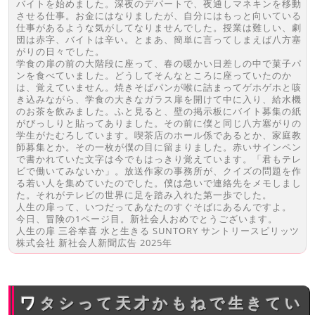
バイトを始めました。深夜のデパートで、夜通しマネキンを移動
させる仕事。お金にはなりましたが、自分にはもっと向いている
仕事があるような気がしてなりませんでした。授業は難しい、劇
団は赤字、バイトは辛い。とまあ、簡単に言ってしまえば八方塞
がりの日々でした。
学食の扉の前の大階段に座って、春の暖かい日差しの中で菓子パ
ンを食べていました。どうしてそんなところに座っていたのか
は、覚えていません。焼きそばパンが喉に詰まってゲホゲホと咳
き込みながら、学食の大きなガラス扉を開けて中に入り、給水機
のお茶を飲みました。ふと見ると、壁の掲示板にバイト募集の紙
がびっしりと貼ってありました。その前に僕と同じ八方塞がりの
学生がたむろしています。喫茶店のホール係であるとか、家庭教
師募集とか。その一枚が僕の目に留まりました。赤いサインペン
で書かれていた文字は今でもはっきり覚えています。「君もテレ
ビで働いてみないか」。放送作家の事務所が、クイズの問題を作
る若い人を集めていたのでした。僕は急いで連絡先をメモしまし
た。それがテレビの世界に足を踏み入れた第一歩でした。
人生の扉って、いつだってあなたのすぐそばにあるんですよ。
今日、冒険の1ページ目。新社会人おめでとうございます。
人生の扉 三谷幸喜 水と生きる SUNTORY サントリースピリッツ
株式会社 新社会人新聞広告 2025年
ワタシって天才かもねで生きてい