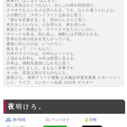
興奮の、はじまり はじまり。
同じ景色はひとつもない。ぜんぶの席が特別席だ。
スマホでもエンタメは見られる。でも、なんか違うんだよな。
人の数だけ、スポットライトはあると思う。
「誰かを応援する」も、自分らしさだと思う。
長生きしたいなら、心を揺らせ、体を揺らせ。
鳥肌とか一体感とか、サブスクできたらいいのに。
チケットを取る。列に並ぶ。感動には手間がかかる。
世界が日本の続きを見たがっている。
最後に叫んだのは、いつだろう。
集まるって、いいもんだ。
日本のライバルは、日本のムードかも。
人混みも行列も、今年は絶景に見える。
日本は、感動先進国になれると思う。
お待たせしました。まもなく本番です。
そっか、音楽は浴びるものなんだ。
夜明けろ。 有明アリーナ開業 公共施設等運営事業 スポーツイベ
ント、ライブ、コンサート会場 2022年 ポスター
夜明けろ。
旅/地域
インパクト
全般