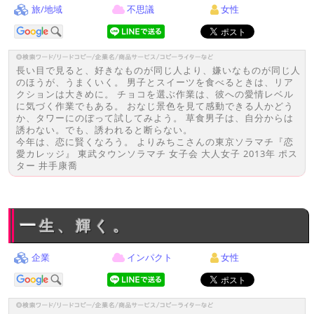
旅/地域
不思議
女性
長い目で見ると、好きなものが同じ人より、嫌いなものが同じ人
のほうが、うまくいく。 男子とスイーツを食べるときは、リア
クションは大きめに。 チョコを選ぶ作業は、彼への愛情レベル
に気づく作業でもある。 おなじ景色を見て感動できる人かどう
か、タワーにのぼって試してみよう。 草食男子は、自分からは
誘わない。でも、誘われると断らない。
今年は、恋に賢くなろう。 よりみちこさんの東京ソラマチ『恋
愛カレッジ』 東武タウンソラマチ 女子会 大人女子 2013年 ポス
ター 井手康喬
一生、輝く。
企業
インパクト
女性