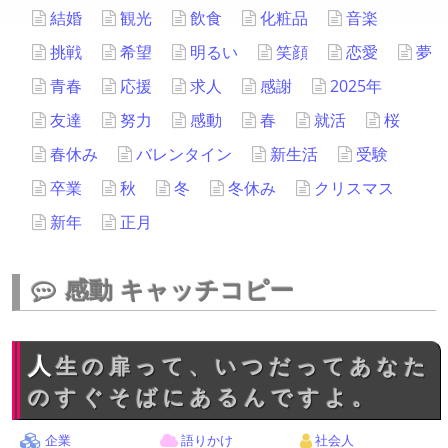
結婚
観光
飲食
化粧品
音楽
挑戦
希望
明るい
笑顔
恋愛
夢
青春
応援
求人
感謝
2025年
友達
努力
感動
春
就活
桜
春休み
バレンタイン
新生活
受験
卒業
秋
冬
冬休み
クリスマス
新年
正月
感動 キャッチコピー
人生の扉って、いつだってあなた
のすぐそばにあるんですよ。
企業
語りかけ
社会人