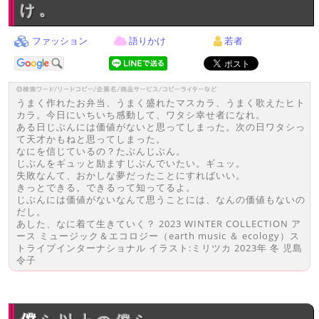
け。
ファッション
語りかけ
若者
うまく作れたお弁当、うまく盛れたマスカラ、うまく歌えたヒト
カラ。今日にいちいち感動して、ワタシ幸せ者になれ。
ある日じぶんには価値がないと思ってしまった。次の日ワタシっ
て天才かもねと思ってしまった。
なにを信じているの？たぶんじぶん。
じぶんをギュッと励ますじぶんでいたい。ギュッ。
失敗なんて、おかしな夢だったことにすればいい。
きっとできる。できるって知ってるよ。
じぶんには価値がないなんて思うことには、なんの価値もないの
だし。
あした、なに着て生きていく？ 2023 WINTER COLLECTION ア
ース ミュージック＆エコロジー（earth music ＆ ecology）ス
トライプインターナショナル イラスト:ミリツカ 2023年 冬 児島
令子