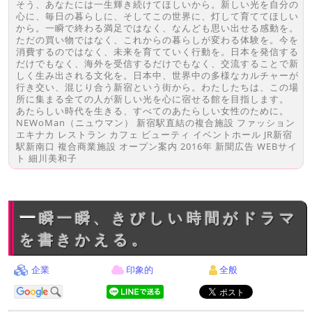
そう、あなたには一生輝き続けてほしいから。新しい光を自分の
心に、毎日の暮らしに、そしてこの世界に、灯して育ててほしい
から。一瞬で終わる満足ではなく、なんども思い出せる感動を。
ただの買い物ではなく、これからの暮らしが変わる体験を。今を
消費するのではなく、未来を育てていく行動を。日本を発信する
だけでもなく、海外を受信するだけでもなく、交流することで新
しく生み出される文化を。日本中、世界中の多様なカルチャーが
行き交い、混じり合う新宿という街から。わたしたちは、この場
所に集まる全ての人が新しい光を心に宿せる館を目指します。
あたらしい時代を生きる、すべてのあたらしい女性のために。
NEWoMan（ニュウマン） 新宿駅直結の複合施設 ファッション
エキナカ レストラン カフェ ビューティ イベントホール JR新宿
駅新南口 複合商業施設 オープン案内 2016年 新聞広告 WEBサイ
ト 細川美和子
一瞬一瞬、きびしい時間がドラマ
を書きかえる。
企業
印象的
全般