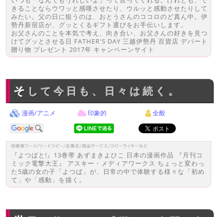
いつも「なんでもうれしいよ」って言ってくれる。けれども、で
きることならウワッと感嘆させたり、ウルッと感動させたりして
みたい。父の日に狙うのは、おとうさんのココロのど真ん中。伊
勢丹新宿店が、グッとくるギフト選びをお手伝いします。
お父さんのことを本気で考え、向き合い、お父さんの好きを見つ
けてグッとさせる日 FATHER'S DAY 三越伊勢丹 百貨店 デパート
贈り物 プレゼント 2017年 キャンペーンサイト
そして今日も、日々は続く。
漫画/アニメ
印象的
全般
『よつばと!』13巻帯 あずまきよひこ 日本の漫画作品 『月刊コ
ミック電撃大王』 アスキー・メディアワークス ちょっと変わっ
た5歳の女の子「よつば」が、日常の中で体験する様々な「初め
て」や「感動」を描く。