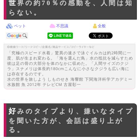
世界の約70％の感動を、人間は知
らない。
ペット
不思議
全般
「究極のスピード水着」驚異の速さで泳ぐイルカは約2時間に一
度、肌が生まれ変わる。「海を選んだ鳥」水の抵抗を減らすため
彼は足の骨の大部分を体のなかに収めた。「人間サイズのクジ
ラ」スナメリは体長約180cmこんなに小さなクジラも広い海に
は存在するのです。
水の世界を旅しよう しものせき 海響館 下関海洋科学アカデミー
水族館 魚 2012年 テレビCM 古屋彰一
好みのタイプより、嫌いなタイプ
を聞いた方が、会話は盛り上が
る。