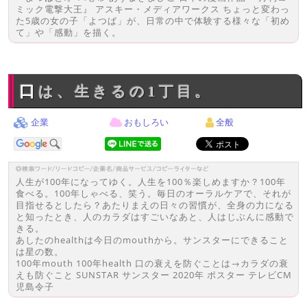
ミック電撃大王』 アスキー・メディアワークス ちょっと変わっ
た5歳の女の子「よつば」が、日常の中で体験する様々な「初め
て」や「感動」を描く。
口は、生きるの1丁目。
企業
おもしろい
全般
人生が100年になってゆく。人生を100％楽しめますか？100年
食べる。100年しゃべる、笑う。毎日のオーラルケアで、それが
目指せるとしたら？あたりまえの日々の習慣が、全身の力になる
と知ったとき、人のカラダはすごいなあと、人はじぶんに感動で
きる。
あしたのhealthは今日のmouthから。サンスターにできること
は星の数。
100年mouth 100年health 口の衰えを防ぐことは→カラダの衰
えも防ぐこと SUNSTAR サンスター 2020年 ポスター テレビCM
児島令子