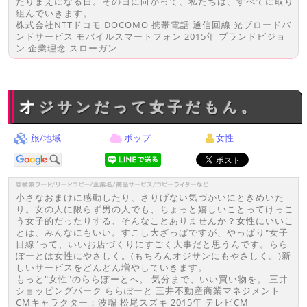
たりまえになる日。その日に向かって、私たちは、すべてに取り
組んでいきます。
株式会社NTTドコモ DOCOMO 携帯電話 通信回線 光ブロードバ
ンドサービス モバイルスマートフォン 2015年 ブランドビジョ
ン 企業理念 スローガン
オジサンだって女子だもん。
旅/地域
ポップ
女性
小さなおまけに感動したり、さりげない気づかいにときめいた
り。女の人に限らず男の人でも、ちょっと嬉しいことってけっこ
う女子的だったりする、そんなことありませんか？女性にいいこ
とは、みんなにもいい。すこし大ざっぱですが、やっぱり"女子
目線"って、いいお店づくりにすごく大事だと思うんです。らら
ぽーとは女性にやさしく。(もちろんオジサンにもやさしく。)新
しいサービスをどんどん増やしていきます。
もっと"女性"のららぽーとへ。 気分まで、いい買い物を。 三井
ショッピングパーク ららぽーと 三井不動産商業マネジメント
CMキャラクター：波瑠 松尾スズキ 2015年 テレビCM