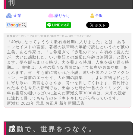
刊
企業
語りかけ
全般
「40代になってようやく漱石適齢期に入りました」とは、ある
エッセイストの言葉。著者の執筆時の年齢で読むというのが彼の
主義。ある作家は、「古希過ぎて『赤毛のアン』を初めて読んだ
が、大いに感動した。いい物語との邂逅に年齢は無関係」と言い
ます。夢を膨らませる時期、力を蓄える時期、人生を振り返る時
期……。書物は、人生の様々な局面に応じて知恵や勇気や癒しを
くれます。何十年も前に書かれた小説、遠い外国のノンフィクシ
ョン、一昔前のエッセイ、大正期の詩集――。よい書物は私たち
に寄り添い、箴言をささやき、背中を押してくれます。昔刊行さ
れた本でも今月の新刊でも、出会った時が一番のタイミング。今
年も書店の棚いっぱいに並んだ新潮文庫3000点は、未来の読者
に連れて帰ってもらうのをドキドキしながら待っています。
新潮社 2023年 元旦 お正月 新年新聞広告
感動で、世界をつなぐ。