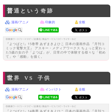
普通という奇跡
漫画/アニメ
印象的
全般
『よつばと!』15巻帯 あずまきよひこ 日本の漫画作品 『月刊コ
ミック電撃大王』 アスキー・メディアワークス ちょっと変わっ
た5歳の女の子「よつば」が、日常の中で体験する様々な「初め
て」や「感動」を描く。
世界 VS 子供
漫画/アニメ
インパクト
全般
『よつばと!』14巻帯 あずまきよひこ 日本の漫画作品 『月刊コ