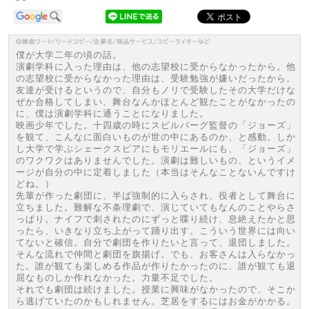
僕が大学二年の頃の話。
演劇学科に入った理由は、他の志望校に受からなかったから。他
の志望校に受からなかった理由は、受験勉強が嫌いだったから。
友達が受けるというので、自分もノリで受験したその大学だけな
ぜか合格してしまい、舞台なんかほとんど観たことがなかったの
に、僕は演劇学科に通うことになりました。
映画少年でした。十四歳の時にスピルバーグ監督の「ジョーズ」
を観て、こんなに面白いものが世の中にあるのか、と感動。しか
し大学で学ぶシェークスピアにもモリエールにも、「ジョーズ」
のワクワクはありませんでした。演劇は難しいもの、というイメ
ージが自分の中に定着しました（本当はそんなことないんですけ
どね。）
先輩が作った劇団に、半ば強制的に入らされ、役者として舞台に
立ちました。難解な不条理劇で、演じていてもなんのことやらさ
っぱり。ナイフで刺されたのにずっと喋り続け、息絶えたかと思
ったら、いきなり立ち上がって踊り出す。こういう世界には向い
てないと確信。自分で劇団を作りたいと言って、退団しました。
そんな流れで仲間と劇団を旗揚げ。でも、お客さんは入らなかっ
た。誰が観ても楽しめる作品が作りたかったのに、誰が観ても退
屈なものしか作れなかった。力量不足でした。
それでも劇団は続けました。授業に興味がなかったので、そこか
ら逃げていたのかもしれません。芝居をするにはお金がかかる。