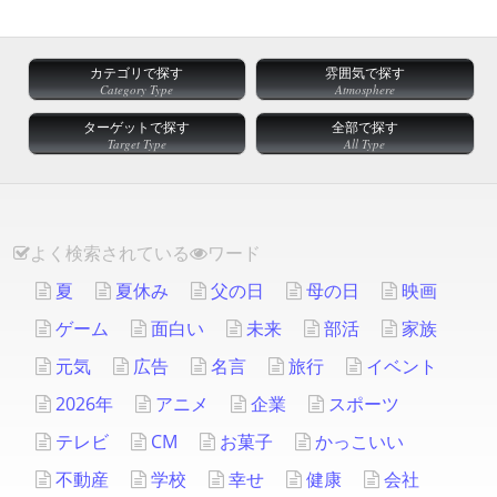
カテゴリで探す
雰囲気で探す
Category Type
Atmosphere
ターゲットで探す
全部で探す
Target Type
All Type
よく検索されている
ワード
夏
夏休み
父の日
母の日
映画
ゲーム
面白い
未来
部活
家族
元気
広告
名言
旅行
イベント
2026年
アニメ
企業
スポーツ
テレビ
CM
お菓子
かっこいい
不動産
学校
幸せ
健康
会社