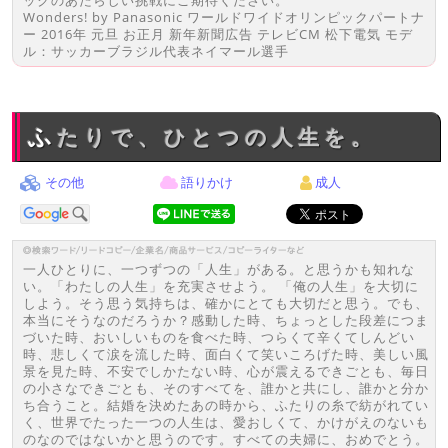
ックのあたらしい挑戦にご期待ください。
Wonders! by Panasonic ワールドワイドオリンピックパートナ
ー 2016年 元旦 お正月 新年新聞広告 テレビCM 松下電気 モデ
ル：サッカーブラジル代表ネイマール選手
ふたりで、ひとつの人生を。
その他
語りかけ
成人
一人ひとりに、一つずつの「人生」がある。と思うかも知れな
い。「わたしの人生」を充実させよう。 「俺の人生」を大切に
しよう。そう思う気持ちは、確かにとても大切だと思う。でも、
本当にそうなのだろうか？感動した時、ちょっとした段差につま
づいた時、おいしいものを食べた時、つらくて辛くてしんどい
時、悲しくて涙を流した時、面白くて笑いころげた時、美しい風
景を見た時、不安でしかたない時、心が震えるできごとも、毎日
の小さなできごとも、そのすべてを、誰かと共にし、誰かと分か
ち合うこと。結婚を決めたあの時から、ふたりの糸で紡がれてい
く、世界でたった一つの人生は、愛おしくて、かけがえのないも
のなのではないかと思うのです。すべての夫婦に、おめでとう。