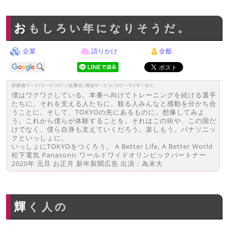
おもしろい年になりそうだ。
企業
語りかけ
全般
僕はワクワクしている。本番へ向けてトレーニングを続ける選手
たちに。それを支える人たちに。観る人みんなと感動を分かち合
うことに。そして、TOKYOの先にあるものに。想像してみよ
う。これから僕らが体験することを。それはこの街や、この国だ
けでなく、僕ら自身も支えていくだろう。楽しもう。パナソニッ
クといっしょに。
いっしょにTOKYOをつくろう。 A Better Life, A Better World
松下電気 Panasonic ワールドワイドオリンピックパートナー
2020年 元旦 お正月 新年新聞広告 出演：為末大
輝く人の