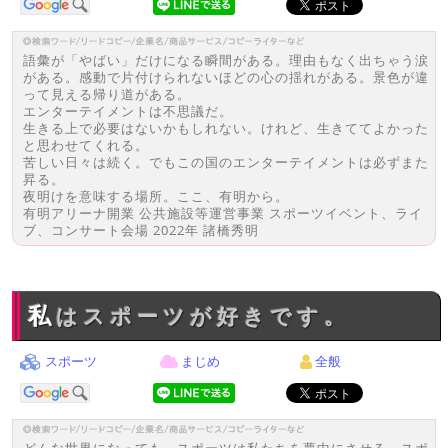
語彙が「やばい」だけになる瞬間がある。理由もなく出ちゃう涙
がある。感動で片付けられないほどの心の揺れがある。景色が違
って見える帰り道がある。
エンターテイメントは不思議だ。
生きる上で必要はないかもしれない。けれど、生きててよかった
と思わせてくれる。
苦しい日々は続く。でもこの国のエンターテイメントは必ずまた
昇る。
夜明けを意味する場所。ここ、有明から。
有明アリーナ開業 公共施設等運営事業 スポーツイベント、ライ
ブ、コンサート会場 2022年 諸橋秀明
私はスポーツが好きです。
スポーツ
まじめ
全般