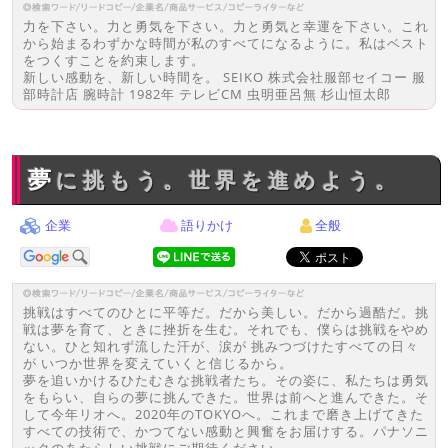
力を下さい。力と勇気を下さい。力と勇気と幸運を下さい。これ
から始まるわずかな時間が私のすべてになるように。私はベスト
をつくすことを約束します。
新しい感動を、新しい時間を。 SEIKO 株式会社服部セイコー 服
部時計店 腕時計 1982年 テレビCM 虫明亜呂無 杉山恒太郎
夢に挑もう。世界を進めよう。
企業
語りかけ
全般
挑戦はすべてのひとに平等だ。だから美しい。だから過酷だ。挑
戦は夢を育て、ときに挫折を生む。それでも、僕らは挑戦をやめ
ない。ひと知れず流した汗が、涙が 挑みつづけたすべての日々
が いつか世界を変えていくと信じるから。
夢を追いかけるひたむきな挑戦者たち。その姿に、私たちは勇気
をもらい、自らの夢に挑んできた。世界は前へと進んできた。そ
して今年リオへ。2020年のTOKYOへ。これまで磨き上げてきた
すべての技術で、かつてない感動と興奮をお届けする。パナソニ