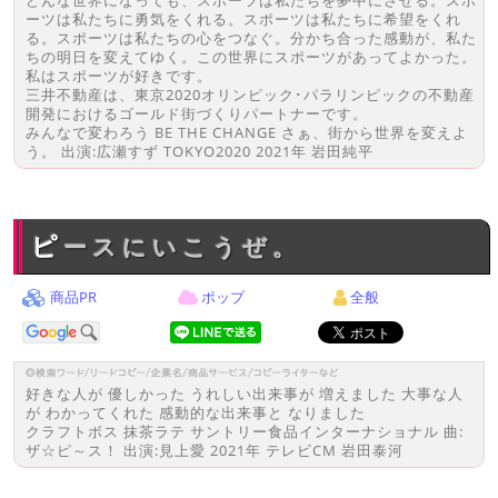
どんな世界になっても、スポーツは私たちを夢中にさせる。スポ
ーツは私たちに勇気をくれる。スポーツは私たちに希望をくれ
る。スポーツは私たちの⼼をつなぐ。分かち合った感動が、私た
ちの明⽇を変えてゆく。この世界にスポーツがあってよかった。
私はスポーツが好きです。
三井不動産は、東京2020オリンピック･パラリンピックの不動産
開発におけるゴールド街づくりパートナーです。
みんなで変わろう BE THE CHANGE さぁ、街から世界を変えよ
う。 出演:広瀬すず TOKYO2020 2021年 岩田純平
ピースにいこうぜ。
商品PR
ポップ
全般
好きな人が 優しかった うれしい出来事が 増えました 大事な人
が わかってくれた 感動的な出来事と なりました
クラフトボス 抹茶ラテ サントリー食品インターナショナル 曲:
ザ☆ピ～ス！ 出演:見上愛 2021年 テレビCM 岩田泰河