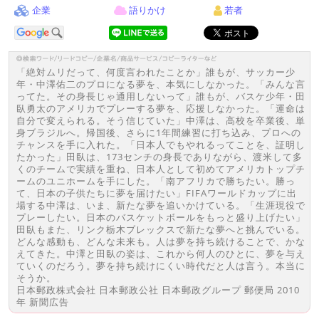
企業
語りかけ
若者
「絶対ムリだって、何度言われたことか」誰もが、サッカー少
年・中澤佑二のプロになる夢を、本気にしなかった。「みんな言
ってた。その身長じゃ通用しないって」誰もが、バスケ少年・田
臥勇太のアメリカでプレーする夢を、応援しなかった。「運命は
自分で変えられる。そう信じていた」中澤は、高校を卒業後、単
身ブラジルへ。帰国後、さらに1年間練習に打ち込み、プロへの
チャンスを手に入れた。「日本人でもやれるってことを、証明し
たかった」田臥は、173センチの身長でありながら、渡米して多
くのチームで実績を重ね、日本人として初めてアメリカトップチ
ームのユニホームを手にした。「南アフリカで勝ちたい。勝っ
て、日本の子供たちに夢を届けたい」FIFAワールドカップに出
場する中澤は、いま、新たな夢を追いかけている。「生涯現役で
プレーしたい。日本のバスケットボールをもっと盛り上げたい」
田臥もまた、リンク栃木ブレックスで新たな夢へと挑んでいる。
どんな感動も、どんな未来も。人は夢を持ち続けることで、かな
えてきた。中澤と田臥の姿は、これから何人のひとに、夢を与え
ていくのだろう。夢を持ち続けにくい時代だと人は言う。本当に
そうか。
日本郵政株式会社 日本郵政公社 日本郵政グループ 郵便局 2010
年 新聞広告