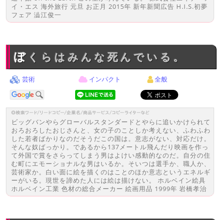
イ・エス 海外旅行 元旦 お正月 2015年 新年新聞広告 H.I.S.初夢
フェア 澁江俊一
ぼくらはみんな死んでいる。
芸術
インパクト
全般
ビッグバンやらグローバルスタンダードとやらに追いかけられて
おろおろしたおじさんと、女の子のことしか考えない、ふわふわ
した若者ばかりなのだそうだこの国は。意志がない、対応だけ。
そんな奴ばっかり。であるから137メートル飛んだり映画を作っ
て外国で賞をさらってしまう男はよけい感動的なのだ。自分の住
む町にエモーショナルな男はいるか。そいつは選手か、職人か、
芸術家か。白い面に絵を描くのはことのほか意志というエネルギ
ーがいる。現世を諦めた人には絵は描けない。 ホルベイン絵具
ホルベイン工業 色材の総合メーカー 絵画用品 1999年 岩橋孝治