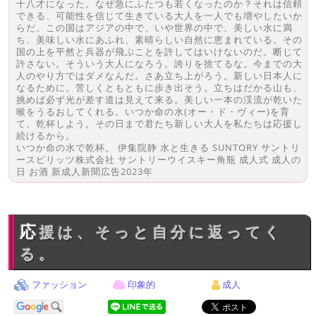
十八才になった。なぜ急にふたつも若くなったのか？それは信頼
できる、可能性を信じて生きている大人を一人でも増やしたいか
らだ。この国はアジアの中で、いや世界の中で、美しい水に満
ち、美味しい水にあふれ、素晴らしい自然に恵まれている。その
国の上を平然と兵器が飛ぶことを許してはいけないのだ。断じて
許さない。そういう大人になろう。誇りを捨てるな。今までの大
人のやり方ではダメなんだ。さあ立ち上がろう。新しい日本人に
なるために。苦しくともともに歩き出そう。立ちはだかる山も、
挑めば必ず光が差す道は見えて来る。美しい一本の渓流が乾いた
喉をうるおしてくれる。いつか命の水(オー・ド・ヴィー)を育
て、乾杯しよう。その日まで君たち新しい大人を私たちは応援し
続けるから。
いつか命の水で乾杯。 伊集院静 水と生きる SUNTORY サントリ
ースピリッツ株式会社 サントリーウイスキー角瓶 成人式 成人の
日 お酒 新成人新聞広告2023年
応援は、そっと自分に返ってく
る。
ファッション
印象的
成人