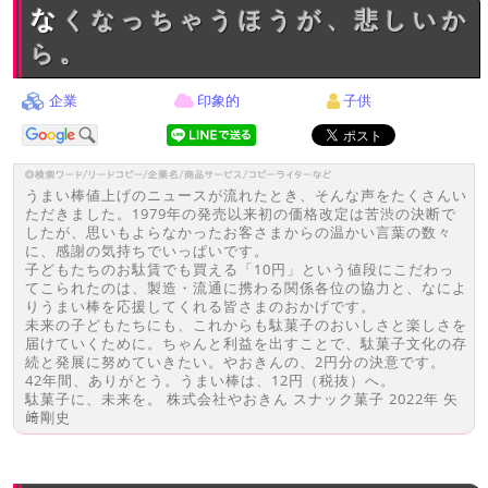
なくなっちゃうほうが、悲しいか
ら。
企業
印象的
子供
うまい棒値上げのニュースが流れたとき、そんな声をたくさんい
ただきました。1979年の発売以来初の価格改定は苦渋の決断で
したが、思いもよらなかったお客さまからの温かい言葉の数々
に、感謝の気持ちでいっぱいです。
子どもたちのお駄賃でも買える「10円」という値段にこだわっ
てこられたのは、製造・流通に携わる関係各位の協力と、なによ
りうまい棒を応援してくれる皆さまのおかげです。
未来の子どもたちにも、これからも駄菓子のおいしさと楽しさを
届けていくために。ちゃんと利益を出すことで、駄菓子文化の存
続と発展に努めていきたい。やおきんの、2円分の決意です。
42年間、ありがとう。うまい棒は、12円（税抜）へ。
駄菓子に、未来を。 株式会社やおきん スナック菓子 2022年 矢
﨑剛史