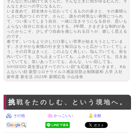
そんなに大口開けて笑うんだ。そんなときに頬がゆるむんだ。そ
んなときにへの字になるんだ。
いま改めて、顔全体から伝わってくるものの多さと、その素晴ら
しさに気がつくのです。さらに、誰かの何気ない表情につられ
て、つい笑ってしまう自分、一緒に泣きそうになる自分、思いも
よらない自分に出会えたりもする。3年間、さまざまな制約があ
ったからこそ、少しずつ自由を感じられる日々が、嬉しく思える
のです。
春です。いつもより少しだけ新しい世界が始まろうとしていま
す。ささやかな表情の行き交う毎日はもっと広がっていくでしょ
う。その日常はきっと、この上なく美しい。悩んでいても、前を
向いていても、立ち止まっていても、ふみだしていても、泣きあ
っていても、笑いあっていても。みんな、いい顔してる。
SHISEIDO 資生堂はすべての“いい顔”を応援していきます。 #み
んないい顔 新型コロナウイルス感染症防止制限緩和 入学 入社
新年度 新生活 2023年 新聞広告 小山佳奈
挑戦をたのしむ、という境地へ。
その他
かっこいい
全般