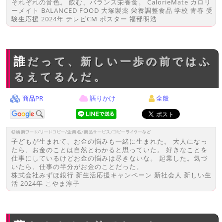
それぞれの音色。 飲む、バランス栄養食。 CalorieMate カロリ
ーメイト BALANCED FOOD 大塚製薬 栄養調整食品 学校 青春 受
験生応援 2024年 テレビCM ポスター 福部明浩
誰だって、新しい一歩の前ではふ
るえてるんだ。
商品PR
語りかけ
全般
子どもが生まれて、お金の悩みも一緒に生まれた。 大人になっ
たら、お金のことは自然とわかると思っていた。 好きなことを
仕事にしているけどお金の悩みは尽きないな。 起業した。気づ
いたら、仕事の半分がお金のことだった。
株式会社みずほ銀行 新生活応援キャンペーン 新社会人 新しい生
活 2024年 こやま淳子