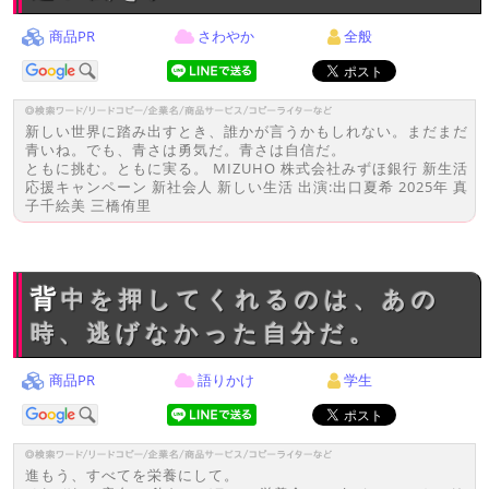
商品PR
さわやか
全般
新しい世界に踏み出すとき、誰かが言うかもしれない。まだまだ
青いね。でも、青さは勇気だ。青さは自信だ。
ともに挑む。ともに実る。 MIZUHO 株式会社みずほ銀行 新生活
応援キャンペーン 新社会人 新しい生活 出演:出口夏希 2025年 真
子千絵美 三橋侑里
背中を押してくれるのは、あの
時、逃げなかった自分だ。
商品PR
語りかけ
学生
進もう、すべてを栄養にして。