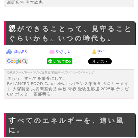
新聞広告 岡本欣也
親ができることって、見守ること
ぐらいかも。いつの時代も。
商品PR
やさしい
学生
進もう、すべてを栄養にして。
BALANCED FOOD CalorieMate バランス栄養食 カロリーメイ
ト 大塚製薬 栄養調整食品 学校 青春 受験生応援 2025年 テレビ
CM ポスター 福部明浩
すべてのエネルギーを、追い風
に。