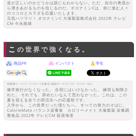
道が正しいのかどうかは誰にもわからない。ただ、自分の奥底か
ら湧きあがるものを信じるのだ。オロナミンCは、前に進む人々
のココロとカラダを応援いたします。
元気ハツラツ！ オロナミンC 大塚製薬株式会社 2022年 テレビ
CM 今永政雄
この世界で強くなる。
商品PR
インパクト
学生
修学旅行がなくなった。 合宿にはいけなかった。 練習も制限さ
れた。 それでも、辞めたいなんて思わなかった。これは、この
夏を迎える全ての部活生への応援歌です。
入学から、この世界だった僕たちへ。 すべての努力のそばに。
CalorieMate バランス栄養食 カロリーメイト 大塚製薬 栄養調
整食品 2022年 テレビCM 荻原海里