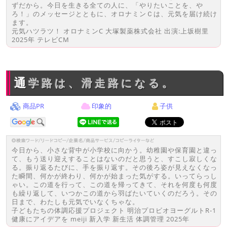
ずだから。今日を生きる全ての人に、「やりたいことを、や
ろ！」のメッセージとともに、オロナミンＣは、元気を届け続け
ます。
元気ハツラツ！ オロナミンC 大塚製薬株式会社 出演:上坂樹里
2025年 テレビCM
通学路は、滑走路になる。
商品PR
印象的
子供
今日から、小さな背中が小学校に向かう。幼稚園や保育園と違っ
て、もう送り迎えすることはないのだと思うと、すこし寂しくな
る。振り返るたびに、手を振り返す。その後ろ姿が見えなくなっ
た瞬間、何かが終わり、何かが始まった気がする。いってらっし
ゃい。この道を行って、この道を帰ってきて、それを何度も何度
も繰り返して、いつかこの道から羽ばたいていくのだろう。その
日まで、わたしも元気でいなくちゃな。
子どもたちの体調応援プロジェクト 明治プロビオヨーグルトR-1
健康にアイデアを meiji 新入学 新生活 体調管理 2025年