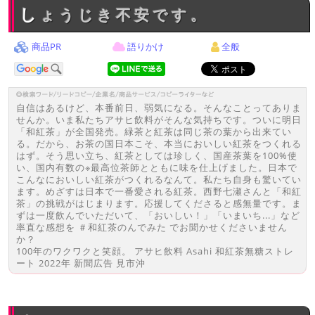
しょうじき不安です。
商品PR
語りかけ
全般
自信はあるけど、本番前日、弱気になる。そんなことってありま
せんか。いま私たちアサヒ飲料がそんな気持ちです。ついに明日
「和紅茶」が全国発売。緑茶と紅茶は同じ茶の葉から出来てい
る。だから、お茶の国日本こそ、本当においしい紅茶をつくれる
はず。そう思い立ち、紅茶としては珍しく、国産茶葉を100%使
い、国内有数の※最高位茶師とともに味を仕上げました。日本で
こんなにおいしい紅茶がつくれるなんて。私たち自身も驚いてい
ます。めざすは日本で一番愛される紅茶。西野七瀬さんと「和紅
茶」の挑戦がはじまります。応援してくださると感無量です。ま
ずは一度飲んでいただいて、「おいしい！」「いまいち...」など
率直な感想を ＃和紅茶のんでみた でお聞かせくださいません
か？
100年のワクワクと笑顔。 アサヒ飲料 Asahi 和紅茶無糖ストレ
ート 2022年 新聞広告 見市沖