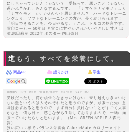
にしちゃっていいんじゃない？ 妥協って、悪いことじゃない。
遅かれ早かれ、みんなするんです。 「ナマケテナイモノ」より
「ナマケモノ」が、かわいいと思いません？ ハードなトレーニ
ングより、ソフトなトレーニングの方が、長く続けられます！
「明日できることを、今日やるな。」これ、トルコの格言です。
雪印コーヒー 60年目 ＃雪コに甘やかされたい やさしい甘さ 出
演:志田彩良 2022年 ポスター 内山奈月
進もう、すべてを栄養にして。
商品PR
語りかけ
学生
受験だったり、何か頑張らなきゃいけない、乗り越えなきゃいけ
ない壁というのは人それぞれだと思うのですが、頑張った先に意
味は必ずあると思うので、まず自分に負けないことがすごく大事
かなと、僕も日々、感じながら生活しておりますので、一緒に頑
張っていけたらなと思います。 （Mrs. GREEN APPLE 大森元
貴）
狭い広い世界で バランス栄養食 CalorieMate カロリーメイト