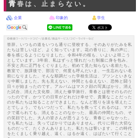
青春は、止まらない。
企業
印象的
学生
答辞。いつもの道をいつも通りに登校する、そのありがたみを私
たちは苦しいほど、よく知っています。花の香りに、鳥の声に、
春を感じるようになりました。令和4年の桜も、いよいよ咲こう
としています。3年前、私はずっと憧れだった制服に身を包み、
不安と共に正門をくぐりました。初めて見た知らない名前たち。
教室で、放課後で、部活で、何度も呼んだいま、一生忘れない名
前になりました。そんな順調だった学校生活は、プツンといきな
り中断しました。先も見えない、仲間とも会えない、恐怖と闘う
日々が始まったのです。アルバムはマスク顔の写真ばかり。消え
た試合、消えた文化祭、消えた修学旅行。青春とは密そのものだ
ったのです。かつての日常がどれだけ幸せで、貴重なことだった
のか私たちは知ることができました。なんど怒りを涙を堪えたこ
とでしょう。でもいつだって、私たちを救ってくれるのは、マス
クで遮られても、消えることのなかった、最高の仲間たちの、そ
の笑顔でした。大人の皆さんが思うような、青春じゃなかった。
でも私たちは、失ってばかりではありません。代りに得た大切な
ものだって、たくさんありました。私たちは誓います。この時代
をたくましく乗り越え、遠く、はるか遠く、はばたいて行くこと