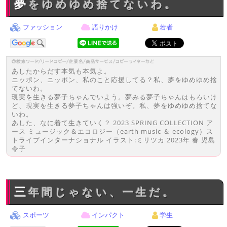
夢をゆめゆめ捨てないわ。
ファッション
語りかけ
若者
あしたからだす本気も本気よ。
ニッポン、ニッポン、私のこと応援してる？私、夢をゆめゆめ捨
てないわ。
現実を生きる夢子ちゃんでいよう。夢みる夢子ちゃんはもろいけ
ど、現実を生きる夢子ちゃんは強いぞ。私、夢をゆめゆめ捨てな
いわ。
あした、なに着て生きていく？ 2023 SPRING COLLECTION ア
ース ミュージック＆エコロジー（earth music ＆ ecology）ス
トライプインターナショナル イラスト:ミリツカ 2023年 春 児島
令子
三年間じゃない、一生だ。
スポーツ
インパクト
学生