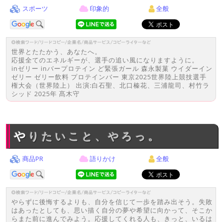
スポーツ
印象的
全般
世界とたたかう、あなたへ。
応援全てのエネルギーが、選手の追い風になりますように。
inゼリー inバープロテイン ど緊張ガール 森永製菓 ウイダーイン
ゼリー ゼリー飲料 プロテインバー 東京2025世界陸上競技選手
権大会（世界陸上） 出演:白石聖、北口榛花、三浦龍司、村竹ラ
シッド 2025年 髙木守
やりたいこと、やろっ。
商品PR
語りかけ
全般
やらずに後悔するよりも、自分を信じて一歩を踏み出そう。失敗
はあったとしても、思い描く自分の夢や希望に向かって、そこか
らまた前に進んでみよう。応援してくれる人も、きっと、いるは