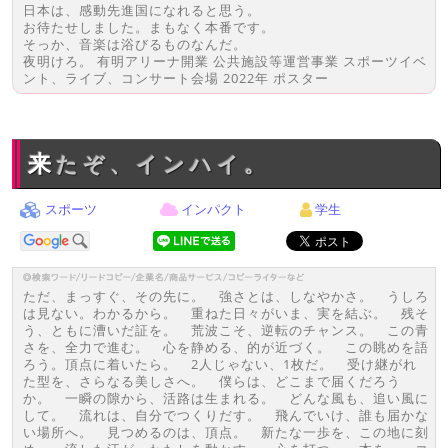
日本は、感動先進国になれると思う。
お待たせしました。まもなく本番です。
そっか、音楽は浴びるものなんだ。
夜明けろ。 有明アリーナ開業 公共施設等運営事業 スポーツイベ
ント、ライブ、コンサート会場 2022年 ポスター
来たぞ、インハイ。
スポーツ
インパクト
学生
ただ、まっすぐ、その先に。 強さとは、しなやかさ。 うしろ
は見ない。わかるから。 重ねた日々がいま、実を結ぶ。 残そ
う、ともに漕いだ証を。 荒波こそ、逆転のチャンス。 この青
さを、全力で進む。 心を静める、的が近づく。 この眺めを語
ろう。頂点に着いたら。 2人じゃない、1枚だ。 受け継がれ
た型を、さらなる美しさへ。 僕らは、どこまで届くだろう
か。 一瞬の隙から、活路は生まれる。 どんな風も、追い風に
して。 流れは、自分でつくりだす。 飛んでいけ、誰も届かな
い場所へ。 見つめるのは、頂点。 新たな一歩を、この地に刻