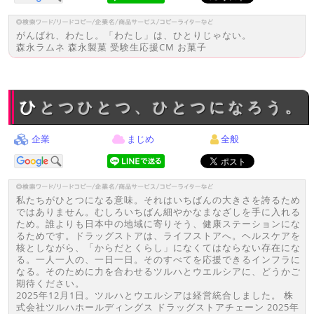
がんばれ、わたし。「わたし」は、ひとりじゃない。
森永ラムネ 森永製菓 受験生応援CM お菓子
ひとつひとつ、ひとつになろう。
企業
まじめ
全般
私たちがひとつになる意味。それはいちばんの大きさを誇るため
ではありません。むしろいちばん細やかなまなざしを手に入れる
ため。誰よりも日本中の地域に寄りそう、健康ステーションにな
るためです。ドラッグストアは、ライフストアへ。ヘルスケアを
核としながら、「からだとくらし」になくてはならない存在にな
る。一人一人の、一日一日。そのすべてを応援できるインフラに
なる。そのために力を合わせるツルハとウエルシアに、どうかご
期待ください。
2025年12月1日。ツルハとウエルシアは経営統合しました。 株
式会社ツルハホールディングス ドラッグストアチェーン 2025年