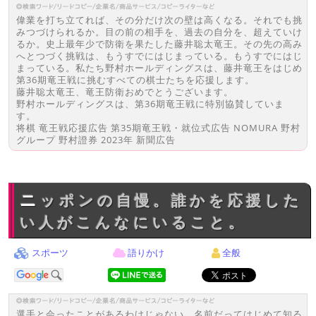
偉業を打ち立てれば、その分だけ次の壁は高くなる。それでも挑
みつづけられるか。目の前の相手を、過去の自分を、超えていけ
るか。史上最年少で防衛を果たした藤井聡太竜王。その先の高み
へとつづく挑戦は、もうすでにはじまっている。もうすでにはじ
まっている。私たち野村ホールディングスは、藤井竜王をはじめ
第36期竜王戦に挑むすべての棋士たちを応援します。
藤井聡太竜王、竜王防衛おめでとうございます。
野村ホールディングスは、第36期竜王戦に特別協賛していま
す。
将棋 竜王戦応援広告 第35期竜王戦・就位式広告 NOMURA 野村
グループ 野村證券 2023年 新聞広告
ニッポンの自慢。誰かを応援した
い人がこんなにいること。
スポーツ
語りかけ
全般
選手と会ったことがあるわけじゃない。名前だってはじめて知る