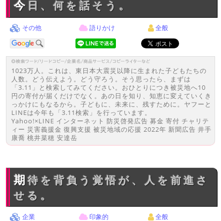
今日、何を話そう。
その他
語りかけ
全般
1023万人。これは、東日本大震災以降に生まれた子どもたちの
人数。どう伝えよう。どう守ろう。そう思ったら、まずは
「3.11」と検索してみてください。おひとりにつき被災地へ10
円の寄付が届くだけでなく。あの日を知り、知恵に変えていくき
っかけにもなるから。子どもに、未来に、残すために。ヤフーと
LINEは今年も「3.11検索」を行っています。
Yahoo!×LINE インターネット 防災啓発広告 募金 寄付 チャリテ
ィー 災害義援金 復興支援 被災地域の応援 2022年 新聞広告 井手
康喬 桃井菜穂 安達岳
期待を背負う覚悟が、人を前進さ
せる。
企業
印象的
全般