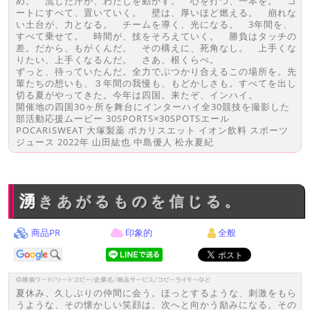
め。 流した汗が、わたしを動かす。 心を打つ、一本を。 コ
ートにすべて、置いていく。 壁は、厚いほど燃える。 崩れな
い土台が、力となる。 チームを導く、光になる。 3年間を、
すべて乗せて。 時間が、技をそろえていく。 勝負はタッチの
差。だから、もがくんだ。 その構えに、死角なし。 上手くな
りたい、上手くなるんだ。 さあ、根くらべ。
ずっと、待っていたんだ。全力でぶつかり合えるこの場所を。先
輩たちの想いも、３年間の我慢も、もどかしさも。すべてを出し
切る夏がやってきた。今年は四国。来たぞ、インハイ。
開催地の四国30ヶ所を舞台にインターハイ全30競技を撮影した
部活動応援ムービー 30SPORTS×30SPOTSエール
POCARISWEAT 大塚製薬 ポカリスエット イオン飲料 スポーツ
ジュース 2022年 山田紘也 中島優人 松永夏紀
湧きあがるものを信じる。
商品PR
印象的
全般
夏休み、久しぶりの仲間に会う。ほっとするような、刺激をもら
うような、その懐かしい笑顔は、次へと向かう励みになる。その