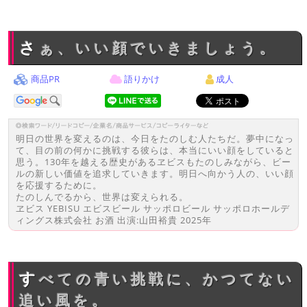
さぁ、いい顔でいきましょう。
商品PR
語りかけ
成人
明日の世界を変えるのは、今日をたのしむ人たちだ。夢中になっ
て、目の前の何かに挑戦する彼らは、本当にいい顔をしていると
思う。130年を越える歴史があるヱビスもたのしみながら、ビー
ルの新しい価値を追求していきます。明日へ向かう人の、いい顔
を応援するために。
たのしんでるから、世界は変えられる。
ヱビス YEBISU エビスビール サッポロビール サッポロホールデ
ィングス株式会社 お酒 出演:山田裕貴 2025年
すべての青い挑戦に、かつてない
追い風を。