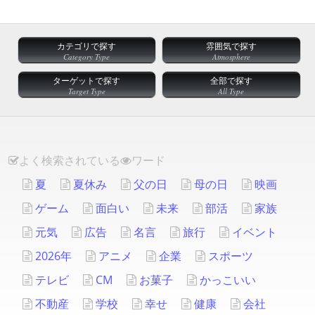
カテゴリで探す
雰囲気で探す
Category Type
Atmosphere
ターゲットで探す
全部で探す
Target Type
All Type
よく検索されている
ワード
夏
夏休み
父の日
母の日
映画
ゲーム
面白い
未来
部活
家族
元気
広告
名言
旅行
イベント
2026年
アニメ
企業
スポーツ
テレビ
CM
お菓子
かっこいい
不動産
学校
幸せ
健康
会社