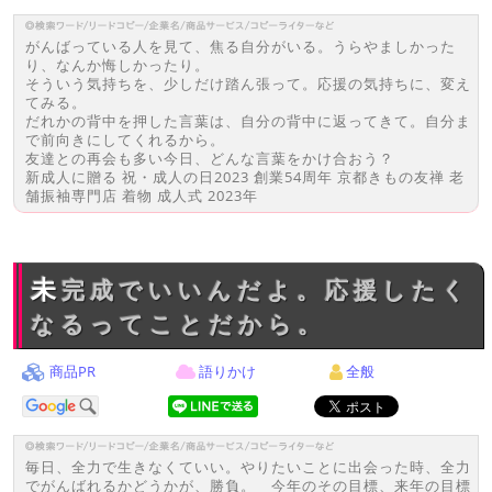
がんばっている人を見て、焦る自分がいる。うらやましかった
り、なんか悔しかったり。
そういう気持ちを、少しだけ踏ん張って。応援の気持ちに、変え
てみる。
だれかの背中を押した言葉は、自分の背中に返ってきて。自分ま
で前向きにしてくれるから。
友達との再会も多い今日、どんな言葉をかけ合おう？
新成人に贈る 祝・成人の日2023 創業54周年 京都きもの友禅 老
舗振袖専門店 着物 成人式 2023年
未完成でいいんだよ。応援したく
なるってことだから。
商品PR
語りかけ
全般
毎日、全力で生きなくていい。やりたいことに出会った時、全力
でがんばれるかどうかが、勝負。 今年のその目標、来年の目標