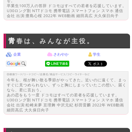
を。
卒業生100万人の答辞 ドコモはすべての若者を応援しています。
U30ロング割 NTTドコモ 携帯電話 スマートフォン スマホ 通信
会社 出演:豊島心桜 2022年 WEB動画 細田高広 大久保日向子
青春は、みんなが主役。
企業
さわやか
学生
今年も、桜が舞い散る季節がやってきた。近いのに遠くて、まっ
すぐに見つめられない。ずっと胸にしまっていたこの想い。届く
なら、君に言おう。
あの恋をもう一度 ドコモはすべての若者を応援しています。
U30ロング割 NTTドコモ 携帯電話 スマートフォン スマホ 通信
会社 出演:松崎未夢 亘理舞 中沢元紀 杉田雷麟 2022年 WEB動画
細田高広 大久保日向子