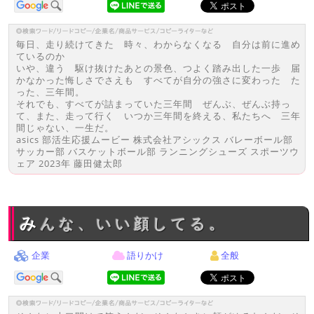
毎日、走り続けてきた 時々、わからなくなる 自分は前に進め
ているのか
いや、違う 駆け抜けたあとの景色、つよく踏み出した一歩 届
かなかった悔しさでさえも すべてが自分の強さに変わった た
った、三年間。
それでも、すべてが詰まっていた三年間 ぜんぶ、ぜんぶ持っ
て、また、走って行く いつか三年間を終える、私たちへ 三年
間じゃない、一生だ。
asics 部活生応援ムービー 株式会社アシックス バレーボール部
サッカー部 バスケットボール部 ランニングシューズ スポーツウ
ェア 2023年 藤田健太郎
みんな、いい顔してる。
企業
語りかけ
全般