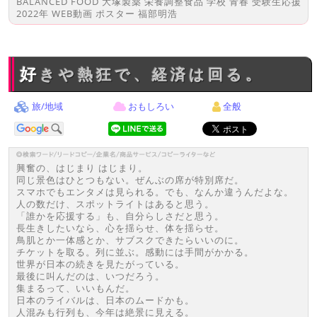
BALANCED FOOD 大塚製薬 栄養調整食品 学校 青春 受験生応援
2022年 WEB動画 ポスター 福部明浩
好きや熱狂で、経済は回る。
旅/地域
おもしろい
全般
興奮の、はじまり はじまり。
同じ景色はひとつもない。ぜんぶの席が特別席だ。
スマホでもエンタメは見られる。でも、なんか違うんだよな。
人の数だけ、スポットライトはあると思う。
「誰かを応援する」も、自分らしさだと思う。
長生きしたいなら、心を揺らせ、体を揺らせ。
鳥肌とか一体感とか、サブスクできたらいいのに。
チケットを取る。列に並ぶ。感動には手間がかかる。
世界が日本の続きを見たがっている。
最後に叫んだのは、いつだろう。
集まるって、いいもんだ。
日本のライバルは、日本のムードかも。
人混みも行列も、今年は絶景に見える。