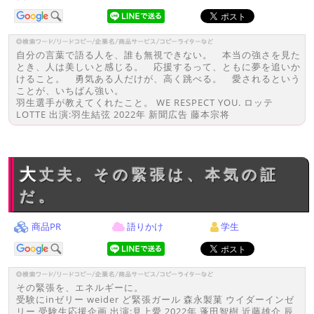
自分の言葉で語る人を、誰も無視できない。 本当の強さを見た
とき、人は美しいと感じる。 応援するって、ともに夢を追いか
けること。 勇気ある人だけが、高く跳べる。 愛されるという
ことが、いちばん強い。
羽生選手が教えてくれたこと。 WE RESPECT YOU. ロッテ
LOTTE 出演:羽生結弦 2022年 新聞広告 藤本宗将
大丈夫。その緊張は、本気の証
だ。
商品PR
語りかけ
学生
その緊張を、エネルギーに。
受験にinゼリー weider ど緊張ガール 森永製菓 ウイダーインゼ
リー 受験生応援企画 出演:見上愛 2022年 蓬田智樹 近藤雄介 辰