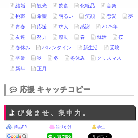
結婚
観光
飲食
化粧品
音楽
挑戦
希望
明るい
笑顔
恋愛
夢
青春
応援
求人
感謝
2025年
友達
努力
感動
春
就活
桜
春休み
バレンタイン
新生活
受験
卒業
秋
冬
冬休み
クリスマス
新年
正月
応援 キャッチコピー
よび覚ませ、集中力。
商品PR
語りかけ
学生