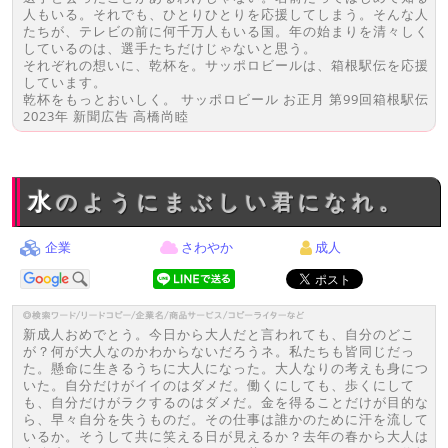
人もいる。それでも、ひとりひとりを応援してしまう。そんな人
たちが、テレビの前に何千万人もいる国。年の始まりを清々しく
しているのは、選手たちだけじゃないと思う。
それぞれの想いに、乾杯を。サッポロビールは、箱根駅伝を応援
しています。
乾杯をもっとおいしく。 サッポロビール お正月 第99回箱根駅伝
2023年 新聞広告 高橋尚睦
水のようにまぶしい君になれ。
企業
さわやか
成人
新成人おめでとう。今日から大人だと言われても、自分のどこ
が？何が大人なのかわからないだろうネ。私たちも皆同じだっ
た。懸命に生きるうちに大人になった。大人なりの考えも身につ
いた。自分だけがイイのはダメだ。働くにしても、歩くにして
も、自分だけがラクするのはダメだ。金を得ることだけが目的な
ら、早々自分を失うものだ。その仕事は誰かのために汗を流して
いるか。そうして共に笑える日が見えるか？去年の春から大人は