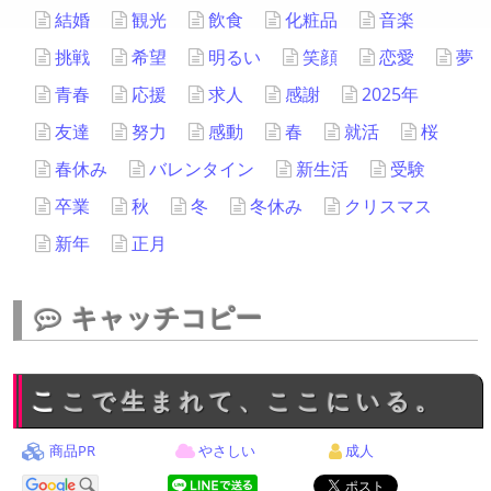
結婚
観光
飲食
化粧品
音楽
挑戦
希望
明るい
笑顔
恋愛
夢
青春
応援
求人
感謝
2025年
友達
努力
感動
春
就活
桜
春休み
バレンタイン
新生活
受験
卒業
秋
冬
冬休み
クリスマス
新年
正月
キャッチコピー
ここで生まれて、ここにいる。
商品PR
やさしい
成人