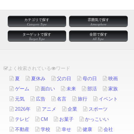
カテゴリで探す
雰囲気で探す
Category Type
Atmosphere
ターゲットで探す
全部で探す
Target Type
All Type
よく検索されている
ワード
夏
夏休み
父の日
母の日
映画
ゲーム
面白い
未来
部活
家族
元気
広告
名言
旅行
イベント
2026年
アニメ
企業
スポーツ
テレビ
CM
お菓子
かっこいい
不動産
学校
幸せ
健康
会社