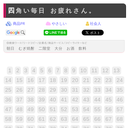
四角い毎日 お疲れさん。
商品PR
やさしい
社会人
朝日 むぎ焼酎 二階堂 大分 お酒 飲料
1
2
3
4
5
6
7
8
9
10
11
12
13
14
15
16
17
18
19
20
21
22
23
24
25
26
27
28
29
30
31
32
33
34
35
36
37
38
39
40
41
42
43
44
45
46
47
48
49
50
51
52
53
54
55
56
57
58
59
60
61
62
63
64
65
66
67
68