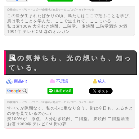
この星が生まれたばかりの頃、鳥たちはここで翔ぶことを学び、
風は歌うことを学んだ。ここで生まれて、ここにいる…。
私は麦100% 大分むぎ焼酎、二階堂。 麦焼酎 二階堂酒造 お酒
1991年 テレビCM 森のオルガン
風の気持ちも、光の想いも、知っ
ている。
商品PR
不思議
成人
すべてが隙間なく、私の心に重なり合う。街は今日も、ふるさと
の夢を見ているのか…?
麦100%が、原点。大分むぎ焼酎、二階堂。 麦焼酎 二階堂酒造
お酒 1989年 テレビCM 街の夢